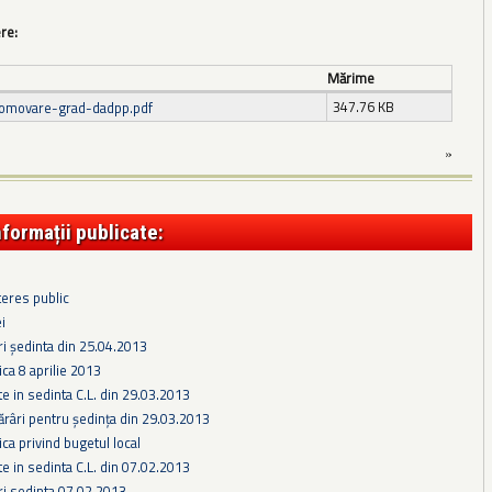
ere:
Mărime
347.76 KB
omovare-grad-dadpp.pdf
»
nformații publicate:
teres public
i
ri ședinta din 25.04.2013
ca 8 aprilie 2013
te in sedinta C.L. din 29.03.2013
ărâri pentru ședința din 29.03.2013
ca privind bugetul local
te in sedinta C.L. din 07.02.2013
ri sedinta 07.02.2013