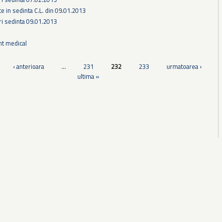
te in sedinta C.L. din 09.01.2013
ri sedinta 09.01.2013
nt medical
‹ anterioara
…
231
232
233
urmatoarea ›
ultima »