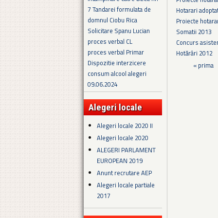
7 Tandarei formulata de
Hotarari adopta
domnul Ciobu Rica
Proiecte hotara
Solicitare Spanu Lucian
Somatii 2013
proces verbal CL
Concurs asiste
proces verbal Primar
Hotărâri 2012
Dispozitie interzicere
Pagini
« prima
consum alcool alegeri
09.06.2024
Alegeri locale
Alegeri locale 2020 II
Alegeri locale 2020
ALEGERI PARLAMENT
EUROPEAN 2019
Anunt recrutare AEP
Alegeri locale partiale
2017