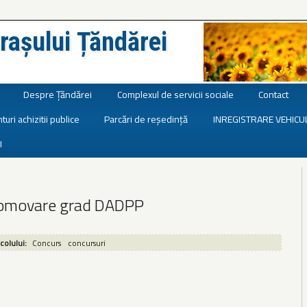
rașului Țăndărei
Despre Țăndărei
Complexul de servicii sociale
Contact
turi achizitii publice
Parcări de reședință
INREGISTRARE VEHICU
I
omovare grad DADPP
icolului:
Concurs
concursuri