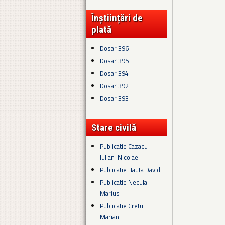
Înștiințări de
plată
Dosar 396
Dosar 395
Dosar 394
Dosar 392
Dosar 393
Stare civilă
Publicatie Cazacu
Iulian-Nicolae
Publicatie Hauta David
Publicatie Neculai
Marius
Publicatie Cretu
Marian