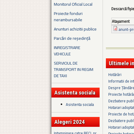
Monitorul Oficial Local
Descarcă fiși
Proiecte fonduri
nerambursabile
Ataşament
Anunturi achizitii publice
anunt-pr
Parcări de reședință
INREGISTRARE
VEHICULE
SERVICIUL DE
Ultimele i
TRANSPORT IN REGIM
Hotărâri
DE TAXI
Informatii de in
Despre Țăndăre
Asistenta sociala
Proiecte hotărâ
Dezbatere publi
Asistenta sociala
Hotarari adopta
Proiecte de hot
Dezbatere publi
Alegeri 2024
Hotarari adopta
Intampinare catre BECL nr.
Proiecte hotara