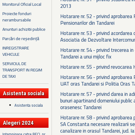
Monitorul Oficial Local
2013
Proiecte fonduri
Hotarare nr. 52 - privind aprobarea
nerambursabile
Pensionarilor din Tandarei
Anunturi achizitii publice
Hotarare nr. 53 - privind acordarea 
Parcări de reședință
Asociatia de Dezvoltare Intercom
INREGISTRARE
Hotarare nr. 54 - privind trecerea in 
VEHICULE
Tandarei a unui mijloc fix
SERVICIUL DE
Hotarare nr. 55 - privind revocarea
TRANSPORT IN REGIM
DE TAXI
Hotarare nr. 56 - privind aprobarea 
UAT oras Tandarei si Politia Oras T
Asistenta sociala
Hotarare nr. 57 - privind darea in ad
bunuri apartinand domeniului public 
Asistenta sociala
orasenesc Tandarei
Hotarare nr. 58 - privind aprobarea 
Alegeri 2024
SA Constanta necesare realizarii ser
canalizare in orasul Tandarei, jud. I
Intampinare catre BECL nr.