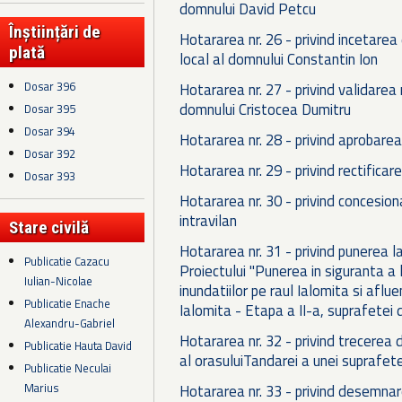
domnului David Petcu
Înștiințări de
Hotararea nr. 26 - privind incetarea
plată
local al domnului Constantin Ion
Dosar 396
Hotararea nr. 27 - privind validarea 
domnului Cristocea Dumitru
Dosar 395
Dosar 394
Hotararea nr. 28 - privind aprobarea
Dosar 392
Hotararea nr. 29 - privind rectifica
Dosar 393
Hotararea nr. 30 - privind concesiona
intravilan
Stare civilă
Hotararea nr. 31 - privind punerea l
Publicatie Cazacu
Proiectului "Punerea in siguranta a 
Iulian-Nicolae
inundatiilor pe raul Ialomita si aflue
Publicatie Enache
Ialomita - Etapa a II-a, suprafetei 
Alexandru-Gabriel
Hotararea nr. 32 - privind trecerea d
Publicatie Hauta David
al orasuluiTandarei a unei suprafet
Publicatie Neculai
Marius
Hotararea nr. 33 - privind desemnarea 