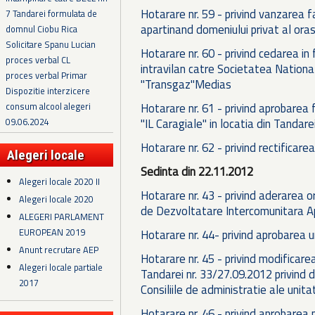
Hotarare nr. 59 - privind vanzarea fa
7 Tandarei formulata de
apartinand domeniului privat al oras
domnul Ciobu Rica
Solicitare Spanu Lucian
Hotarare nr. 60 - privind cedarea in
proces verbal CL
intravilan catre Societatea Nation
proces verbal Primar
"Transgaz"Medias
Dispozitie interzicere
consum alcool alegeri
Hotarare nr. 61 - privind aprobarea f
09.06.2024
"IL Caragiale" in locatia din Tandarei
Hotarare nr. 62 - privind rectificare
Alegeri locale
Sedinta din 22.11.2012
Alegeri locale 2020 II
Hotarare nr. 43 - privind aderarea o
Alegeri locale 2020
de Dezvoltatare Intercomunitara 
ALEGERI PARLAMENT
EUROPEAN 2019
Hotarare nr. 44- privind aprobarea un
Anunt recrutare AEP
Hotarare nr. 45 - privind modificarea
Alegeri locale partiale
Tandarei nr. 33/27.09.2012 privind d
2017
Consiliile de administratie ale unita
Hotarare nr. 46 - privind aprobarea p