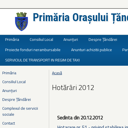
Primăria Orașului Țăn
Județul Ialomița
Primăria
Consiliul Local
Anunțuri
Despre Țăndărei
Proiecte fonduri nerambursabile
Anunturi achizitii publice
Par
SERVICIUL DE TRANSPORT IN REGIM DE TAXI
Primăria
Acasă
Eşti aici
Consiliul Local
Hotărâri 2012
Anunțuri
Despre Țăndărei
Complexul de servicii
sociale
Sedinta din 20.12.2012
Contact
Hotarare nr. 51 - privind stabilirea 