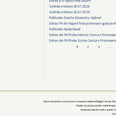
Extras p-v raport final DADPP
Sedinta ordinara 30.07.2026
Sedinta ordinara 30.07.2026
Publicatie Enache Alexandru-Gabriel
Extras PV din Raport final promovare grad prof
Publicatie Hauta David
Extras din PV Proba Interviu Concurs Promova
Extras din PV Proba Scrisa Concurs Promovare
Pagini
1
2
3
…
Optimizat pentru vizualizare cu browsere moderne (Google Chrome, Mozi
Drepturile asupra acestui website apar
Accesarea neautorizată a acestui si
Aut