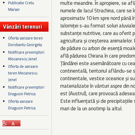
multe meandre. În apropiere, se află
Publicatie Cretu
Marian
numele de lacul Strachina, care se î
aproximativ 10 km spre nord până în
Ialomiței s-au format soluri aluviale 
Vânzări terenuri
substanțe nutritive, care au oferit p
Oferta vanzare teren
agricultura și creșterea animalelor.
Dorobantu Georgeta
de pădure cu arbori de esență moal
Notificare preemptori
află pădurea Chirana în care predomi
Mocanescu Jenel
Țăndărei este asemănătoare cu cea a
Oferta de vanzare
continentală, teritoriul aflându-se 
teren Mocanescu
continentale, vestice oceanice și 
Jenel
materializate în vânturi aspre din no
Notificare preemptori
est (Austrul), care provoacă adese
Dragusin Petrica
Este influențată și de precipitațiil
Oferta vanzare
mari de la un anotimp la altul.
Dragusin Petrica