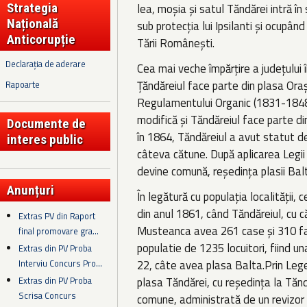
Strategia
lea, moșia și satul Tăndărei intră în 
Națională
sub protecția lui Ipsilanti și ocupând
Anticorupție
Tării Românești.
Declarația de aderare
Cea mai veche împărțire a județului 
Țăndăreiul face parte din plasa Oraș
Rapoarte
Regulamentului Organic (1831-1848
modifică și Tăndăreiul face parte d
Documente de
în 1864, Tăndăreiul a avut statut d
interes public
câteva cătune. După aplicarea Legii
devine comună, reședința plasii Bal
Anunțuri
În legătură cu populația localității,
din anul 1861, când Tăndăreiul, cu c
Extras PV din Raport
Musteanca avea 261 case și 310 fam
final promovare gra...
populatie de 1235 locuitori, fiind u
Extras din PV Proba
Interviu Concurs Pro...
22, câte avea plasa Balta.Prin Leg
Extras din PV Proba
plasa Tăndărei, cu reședința la Tăn
Scrisa Concurs
comune, administrată de un revizor