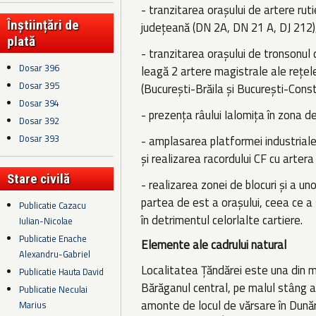
- tranzitarea orașului de artere rut
Înștiințări de
județeană (DN 2A, DN 21 A, DJ 212)
plată
- tranzitarea orașului de tronsonul 
Dosar 396
leagă 2 artere magistrale ale rețel
Dosar 395
(București-Brăila și București-Cons
Dosar 394
- prezența râului Ialomița în zona de
Dosar 392
Dosar 393
- amplasarea platformei industriale
și realizarea racordului CF cu arter
Stare civilă
- realizarea zonei de blocuri și a un
partea de est a orașului, ceea ce a
Publicatie Cazacu
în detrimentul celorlalte cartiere.
Iulian-Nicolae
Publicatie Enache
Elemente ale cadrului natural
Alexandru-Gabriel
Localitatea Țăndărei este una din ma
Publicatie Hauta David
Bărăganul central, pe malul stâng al
Publicatie Neculai
amonte de locul de vărsare în Dunăr
Marius