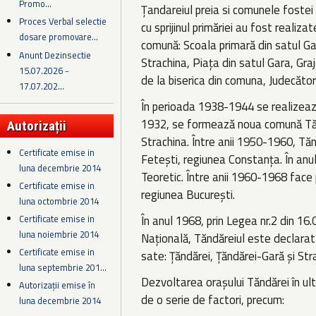
Promo...
Țandareiul preia si comunele fostei 
Proces Verbal selectie
cu sprijinul primăriei au fost realiz
dosare promovare...
comună: Scoala primară din satul Ga
Anunt Dezinsectie
Strachina, Piața din satul Gara, Graj
15.07.2026 -
de la biserica din comuna, Judecător
17.07.202...
În perioada 1938-1944 se realizează 
1932, se formează noua comună Tăn
Autorizații
Strachina. Între anii 1950-1960, Tăn
Certificate emise in
Fetești, regiunea Constanța. În anul
luna decembrie 2014
Teoretic. Între anii 1960-1968 face 
Certificate emise in
regiunea București.
luna octombrie 2014
Certificate emise in
În anul 1968, prin Legea nr.2 din 
luna noiembrie 2014
Națională, Tăndăreiul este declarat 
Certificate emise in
sate: Țăndărei, Țăndărei-Gară și Str
luna septembrie 201...
Dezvoltarea orașului Tăndărei în ult
Autorizații emise în
de o serie de factori, precum:
luna decembrie 2014