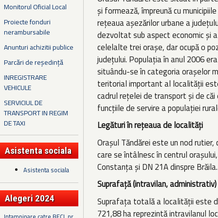
Monitorul Oficial Local
și formează, împreună cu municipiile 
Proiecte fonduri
rețeaua așezărilor urbane a județulu
nerambursabile
dezvoltat sub aspect economic și al 
celelalte trei orașe, dar ocupă o po
Anunturi achizitii publice
județului. Populația în anul 2006 era
Parcări de reședință
situându-se în categoria orașelor mic
INREGISTRARE
teritorial important al localității e
VEHICULE
cadrul rețelei de transport și de căi
SERVICIUL DE
funcțiile de servire a populației rur
TRANSPORT IN REGIM
DE TAXI
Legături în rețeaua de localități
Orașul Tăndărei este un nod rutier,
Asistenta sociala
care se întâlnesc în centrul orașulu
Constanța și DN 21A dinspre Brăila
Asistenta sociala
Suprafață (intravilan, administrativ)
Alegeri 2024
Suprafața totală a localității este 
721,88 ha reprezintă intravilanul loc
Intampinare catre BECL nr.