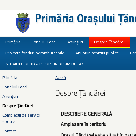
Primăria Orașului Țăn
Județul Ialomița
Primăria
Consiliul Local
Anunțuri
Despre Țăndărei
Proiecte fonduri nerambursabile
Anunturi achizitii publice
Par
SERVICIUL DE TRANSPORT IN REGIM DE TAXI
Primăria
Acasă
Eşti aici
Consiliul Local
Despre Țăndărei
Anunțuri
Despre Țăndărei
DESCRIERE GENERALĂ
Complexul de servicii
sociale
Amplasare în teritoriu
Contact
Orasul Tăndărei este situat în parte