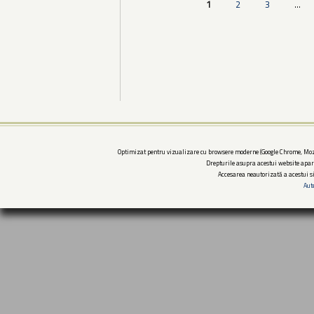
Pagini
1
2
3
…
Optimizat pentru vizualizare cu browsere moderne (Google Chrome, Mozi
Drepturile asupra acestui website apar
Accesarea neautorizată a acestui si
Aut