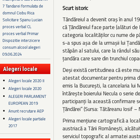
7 Tandarei formulata de
Scurt istoric
domnul Ciobu Rica
Tăndăreiul a devenit oraș în anul 196
Solicitare Spanu Lucian
că Țăndăreiul face parte (alături de 
proces verbal CL
proces verbal Primar
categoria localităților cu nume de pă
Dispozitie interzicere
s-a spus așa de la urmașii lui Țandă
consum alcool alegeri
stăpân al satului, care la rândul să
09.06.2024
țandăra care sare din trunchiul copac
Alegeri locale
Deși există certitudinea că este mu
atestat documentar pentru prima dat
Alegeri locale 2020 II
emis la București, la cancelaria lui 
Alegeri locale 2020
întărește boierului Necula o serie de
ALEGERI PARLAMENT
participanți la această confirmare s
EUROPEAN 2019
Țăndărei” (Sursa: Tătăreanu Iosif –
Anunt recrutare AEP
Alegeri locale partiale
Prima mențiune cartografică a localit
2017
austriacă a Tării Românești, alcătui
serviciul topografic al armatei austri