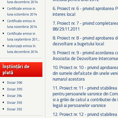
luna decembrie 2014
6. Proiect nr. 6 - privind aprobarea P
Certificate emise in
interes local
luna octombrie 2014
Certificate emise in
7. Proiect nr. 7 - privind completarea 
luna noiembrie 2014
88/29.11.2011
Certificate emise in
8. Proiect nr. 8 - privind aprobarea d
luna septembrie 201...
dezvoltare a bugetului local
Autorizații emise în
luna decembrie 2014
9. Proiect nr. 9 - privind acordarea 
Asociatia de Dezvoltare Intercom
Înștiințări de
10. Proiect nr. 10 - privind aprobar
plată
din sumele defalcate din unele venit
numarul acestora
Dosar 396
11. Proiect nr. 11 - privind stabilire
Dosar 395
pentru persoanele varsnice din Comp
Dosar 394
si a grilei de calcul a contributiei d
Dosar 393
legali ai persoanelor varsnice
Dosar 392
12. Proiect nr. 12 - privind stabilire