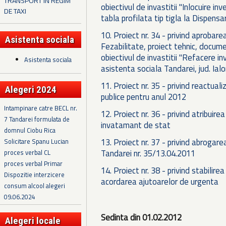
TRANSPORT IN REGIM
obiectivul de invastitii "Inlocuire inv
DE TAXI
tabla profilata tip tigla la Dispensar
10. Proiect nr. 34 - privind aproba
Asistenta sociala
Fezabilitate, proiect tehnic, document
obiectivul de invastitii "Refacere in
Asistenta sociala
asistenta sociala Tandarei, jud. Ial
11. Proiect nr. 35 - privind reactuali
Alegeri 2024
publice pentru anul 2012
Intampinare catre BECL nr.
12. Proiect nr. 36 - privind atribuire
7 Tandarei formulata de
invatamant de stat
domnul Ciobu Rica
13. Proiect nr. 37 - privind abrogare
Solicitare Spanu Lucian
Tandarei nr. 35/13.04.2011
proces verbal CL
proces verbal Primar
14. Proiect nr. 38 - privind stabilire
Dispozitie interzicere
acordarea ajutoarelor de urgenta
consum alcool alegeri
09.06.2024
Sedinta din 01.02.2012
Alegeri locale