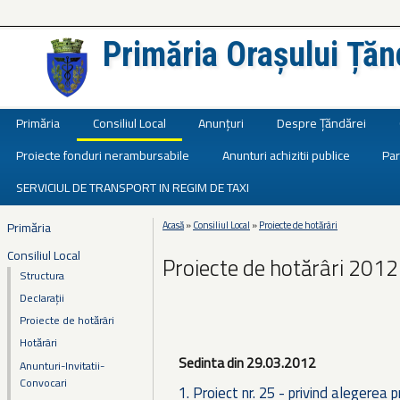
Primăria Orașului Țăn
Județul Ialomița
Primăria
Consiliul Local
Anunțuri
Despre Țăndărei
Proiecte fonduri nerambursabile
Anunturi achizitii publice
Par
SERVICIUL DE TRANSPORT IN REGIM DE TAXI
Primăria
Acasă
»
Consiliul Local
»
Proiecte de hotărâri
Eşti aici
Consiliul Local
Proiecte de hotărâri 2012
Structura
Declarații
Proiecte de hotărâri
Hotărâri
Sedinta din 29.03.2012
Anunturi-Invitatii-
Convocari
1. Proiect nr. 25 - privind alegerea 