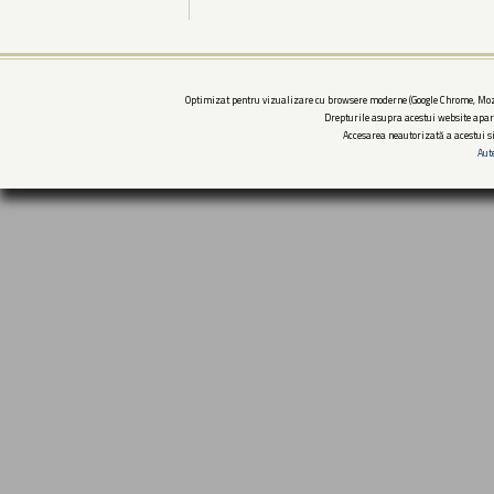
Optimizat pentru vizualizare cu browsere moderne (Google Chrome, Mozi
Drepturile asupra acestui website apar
Accesarea neautorizată a acestui si
Aut