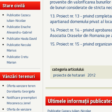
provenite din valorificarea bunurilor
Stare civilă
de bunuri considerate de stricta nec
Publicatie Cazacu
13. Proiect nr. 13 - privind completa
Iulian-Nicolae
apartianad domeniului privat al local
Publicatie Enache
14. Proiect nr. 14 - privind aprobarea
Alexandru-Gabriel
Asociatia Oraselor din Romania pe 
Publicatie Hauta David
15. Proiect nr. 15 - privind organiz
Publicatie Neculai
Marius
Publicatie Cretu
Marian
categoria articolului:
proiecte de hotarari
2012
Vânzări terenuri
Oferta vanzare teren
Dorobantu Georgeta
Notificare preemptori
Ultimele informații publicate:
Mocanescu Jenel
Oferta de vanzare
Publicatie Cazacu Iulian-Nicolae