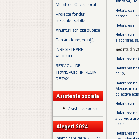
Tandarei, jud.
Monitorul Oficial Local
Hotararea nr. 
Proiecte fonduri
domeniului pr
nerambursabile
Hotararea nr. 
Anunturi achizitii publice
Hotararea nr. 
Parcări de reședință
elaborarea sa
INREGISTRARE
Sedinta din 
VEHICULE
Hotararea nr. 
SERVICIUL DE
Hotararea nr. 
TRANSPORT IN REGIM
2012
.
DE TAXI
Hotararea nr. 
Medias in cal
obiective exi
Asistenta sociala
Hotararea nr. 
Asistenta sociala
Hotararea nr.
a serviciului 
sociale
Alegeri 2024
Hotararea nr.
Intampinare catre BECL nr.
profesional su