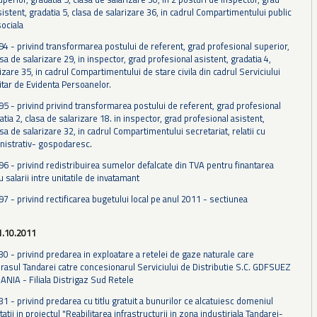
istent, gradatia 5, clasa de salarizare 36, in cadrul Compartimentului public
sociala
 94 - privind transformarea postului de referent, grad profesional superior,
asa de salarizare 29, in inspector, grad profesional asistent, gradatia 4,
izare 35, in cadrul Compartimentului de stare civila din cadrul Serviciului
tar de Evidenta Persoanelor.
 95 - privind privind transformarea postului de referent, grad profesional
atia 2, clasa de salarizare 18. in inspector, grad profesional asistent,
asa de salarizare 32, in cadrul Compartimentului secretariat, relatii cu
inistrativ- gospodaresc
.
 96 - privind redistribuirea sumelor defalcate din TVA pentru finantarea
u salarii intre unitatile de invatamant
97 - privind rectificarea bugetului local pe anul 2011 - sectiunea
1.10.2011
80 - privind predarea in exploatare a retelei de gaze naturale care
rasul Tandarei catre concesionarul Serviciului de Distributie S.C. GDFSUEZ
IA - Filiala Distrigaz Sud Retele
81 - privind predarea cu titlu gratuit a bunurilor ce alcatuiesc domeniul
itatii in proiectul "Reabilitarea infrastructurii in zona industiriala Tandarei-