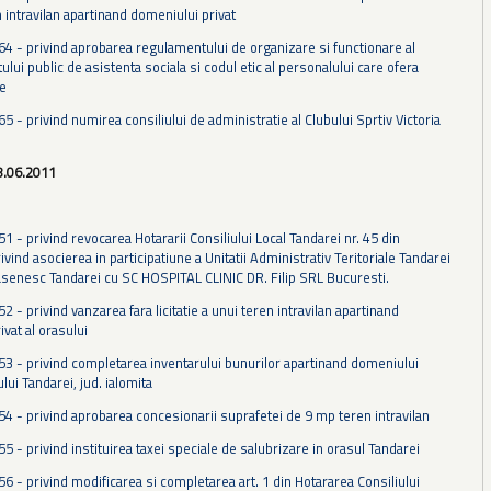
 intravilan apartinand domeniului privat
 64 - privind aprobarea regulamentului de organizare si functionare al
ui public de asistenta sociala si codul etic al personalului care ofera
le
65 - privind numirea consiliului de administratie al Clubului Sprtiv Victoria
8.06.2011
51 - privind revocarea Hotararii Consiliului Local Tandarei nr. 45 din
vind asocierea in participatiune a Unitatii Administrativ Teritoriale Tandarei
rasenesc Tandarei cu SC HOSPITAL CLINIC DR. Filip SRL Bucuresti.
52 - privind vanzarea fara licitatie a unui teren intravilan apartinand
vat al orasului
 53 - privind completarea inventarului bunurilor apartinand domeniului
ului Tandarei, jud. ialomita
 54 - privind aprobarea concesionarii suprafetei de 9 mp teren intravilan
55 - privind instituirea taxei speciale de salubrizare in orasul Tandarei
56 - privind modificarea si completarea art. 1 din Hotararea Consiliului