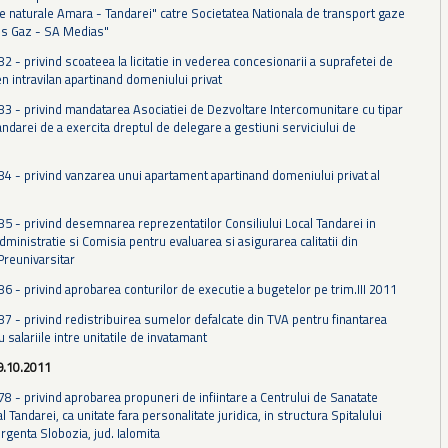
e naturale Amara - Tandarei" catre Societatea Nationala de transport gaze
ns Gaz - SA Medias"
82 - privind scoateea la licitatie in vederea concesionarii a suprafetei de
n intravilan apartinand domeniului privat
 83 - privind mandatarea Asociatiei de Dezvoltare Intercomunitare cu tipar
darei de a exercita dreptul de delegare a gestiuni serviciului de
 84 - privind vanzarea unui apartament apartinand domeniului privat al
 85 - privind desemnarea reprezentatilor Consiliului Local Tandarei in
dministratie si Comisia pentru evaluarea si asigurarea calitatii din
Preunivarsitar
86 - privind aprobarea conturilor de executie a bugetelor pe trim.III 2011
 87 - privind redistribuirea sumelor defalcate din TVA pentru finantarea
u salariile intre unitatile de invatamant
9.10.2011
78 - privind aprobarea propuneri de infiintare a Centrului de Sanatate
l Tandarei, ca unitate fara personalitate juridica, in structura Spitalului
rgenta Slobozia, jud. Ialomita