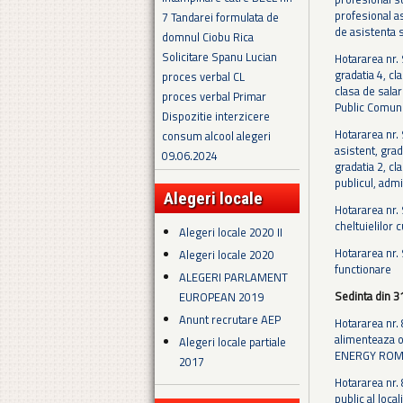
profesional as
7 Tandarei formulata de
de asistenta 
domnul Ciobu Rica
Solicitare Spanu Lucian
Hotararea nr.
gradatia 4, cl
proces verbal CL
clasa de salar
proces verbal Primar
Public Comuni
Dispozitie interzicere
Hotararea nr.
consum alcool alegeri
asistent, grad
09.06.2024
gradatia 2, cl
publicul, adm
Alegeri locale
Hotararea nr.
cheltuielilor c
Alegeri locale 2020 II
Hotararea nr. 
Alegeri locale 2020
functionare
ALEGERI PARLAMENT
Sedinta din 3
EUROPEAN 2019
Anunt recrutare AEP
Hotararea nr. 
alimenteaza o
Alegeri locale partiale
ENERGY ROMAN
2017
Hotararea nr. 
public al local