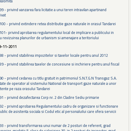
 Ialomita
99 - privind vanzarea fara licitatie a unui teren intravilan apartinand
ivat
100 - privind extindere retea distributie gaze naturale in orasul Tandarei
101- privind aprobarea regulamentului local de implicare a publicului in
u revizuirea planurilor de urbanism si amenajare a teritoriului
29-11-2011
88 - privind stabilirea impozitelor si taxelor locale pentru anul 2012
89 - privind stabilirea taxelor de concesiune si inchiriere pentru anul fiscal
90 - privind cedarea cu titlu gratuit in patrimoniul S.N.T.G.N Transgaz S.A.
itate de operator al sistemului National de transport gaze naturale a unor
stente pe raza orasului Tandarei
91 - privind dezafectarea Corp nr. 2 din Cladire Sediu primarie
 92 - privind aprobarea Regulamentului cadru de organizare si functionare
public de asistenta sociala si Codul etic al personaluilui care ofera servicii
 93 - privind transformarea unui numar de 2 posturi de referent, grad
perior, gradatia 5, clasa de salarizare 30, in 2 posturi de inspector, grad