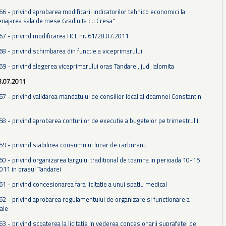
66 - privind aprobarea modificarii indicatorilor tehnico economici la
enajarea sala de mese Gradinita cu Cresa"
 67 - privind modificarea HCL nr. 61/28.07.2011
68 - privind schimbarea din functie a viceprimarului
69 - privind alegerea viceprimarului oras Tandarei, jud. Ialomita
8.07.2011
57 - privind validarea mandatului de consilier local al doamnei Constantin
58 - privind aprobarea conturilor de executie a bugetelor pe trimestrul II
59 - privind stabilirea consumului lunar de carburanti
60 - privind organizarea targului traditional de toamna in perioada 10-15
11 in orasul Tandarei
61 - privind concesionarea fara licitatie a unui spatiu medical
 62 - privind aprobarea regulamentului de organizare si functionare a
cale
63 - privind scoaterea la licitatie in vederea concesionarii suprafetei de