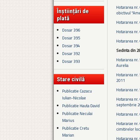
Hotararea nr. 
Înștiințări de
obictivul "Am
plată
Hotararea nr.
Dosar 396
Hotararea nr. 
Dosar 395
Hotararea nr. 
Dosar 394
Sedinta din 2
Dosar 392
Hotararea nr. 
Dosar 393
Aurelia
Hotararea nr. 
Stare civilă
2011
Hotararea nr. 
Publicatie Cazacu
Iulian-Nicolae
Hotararea nr. 
septembrie 20
Publicatie Hauta David
Publicatie Neculai
Hotararea nr. 
Marius
Hotararae nr.
Publicatie Cretu
cimitirelor lo
Marian
Hotararea nr. 