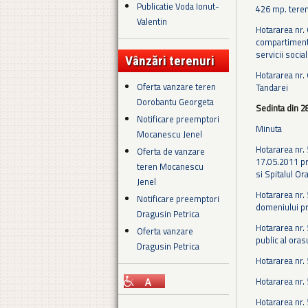
Publicatie Voda Ionut-
426 mp. teren
Valentin
Hotararea nr.
compartimentul
servicii socia
Vânzări terenuri
Hotararea nr. 
Oferta vanzare teren
Tandarei
Dorobantu Georgeta
Sedinta din 2
Notificare preemptori
Minuta
Mocanescu Jenel
Hotararea nr. 
Oferta de vanzare
17.05.2011 pri
teren Mocanescu
si Spitalul O
Jenel
Hotararea nr. 
Notificare preemptori
domeniului pri
Dragusin Petrica
Hotararea nr.
Oferta vanzare
public al oras
Dragusin Petrica
Hotararea nr.
Hotararea nr. 
Hotararea nr. 