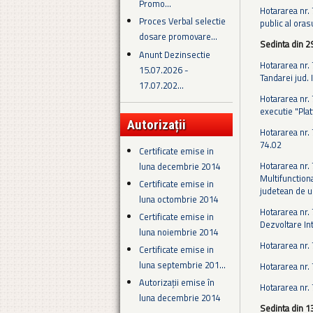
Promo...
Hotararea nr.
Proces Verbal selectie
public al oras
dosare promovare...
Sedinta din 2
Anunt Dezinsectie
Hotararea nr. 
15.07.2026 -
Tandarei jud. 
17.07.202...
Hotararea nr. 
executie "Pla
Autorizații
Hotararea nr. 
74.02
Certificate emise in
Hotararea nr. 
luna decembrie 2014
Multifunctiona
Certificate emise in
judetean de u
luna octombrie 2014
Hotararea nr. 
Certificate emise in
Dezvoltare In
luna noiembrie 2014
Hotararea nr.
Certificate emise in
luna septembrie 201...
Hotararea nr. 
Autorizații emise în
Hotararea nr. 
luna decembrie 2014
Sedinta din 1