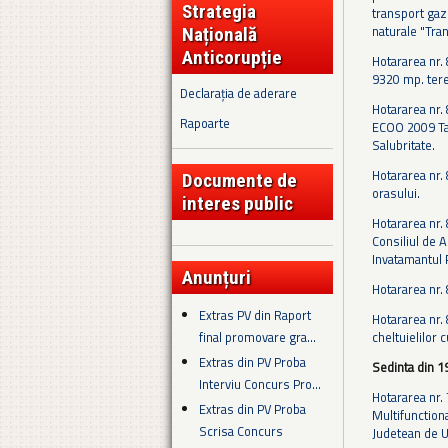
Strategia
transport gaz
naturale "Tra
Națională
Anticorupție
Hotararea nr. 
9320 mp. tere
Declarația de aderare
Hotararea nr.
Rapoarte
ECOO 2009 Tan
Salubritate.
Hotararea nr.
Documente de
orasului.
interes public
Hotararea nr.
Consiliul de A
Invatamantul 
Anunțuri
Hotararea nr. 
Extras PV din Raport
Hotararea nr.
final promovare gra...
cheltuielilor c
Extras din PV Proba
Sedinta din 1
Interviu Concurs Pro...
Hotararea nr. 
Extras din PV Proba
Multifunctiona
Scrisa Concurs
Judetean de U