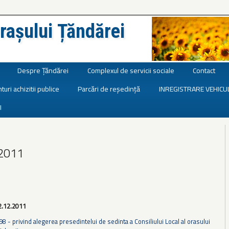
rașului Țăndărei
Despre Țăndărei
Complexul de servicii sociale
Contact
turi achizitii publice
Parcări de reședință
INREGISTRARE VEHICU
I
 2011
2.12.2011
98 - privind alegerea presedintelui de sedinta a Consiliului Local al orasului