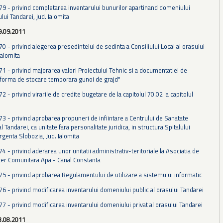
 79 - privind completarea inventarului bunurilor apartinand domeniului
ului Tandarei, jud. Ialomita
9.09.2011
70 - privind alegerea presedintelui de sedinta a Consiliului Local al orasului
Ialomita
71 - privind majorarea valori Proiectului Tehnic si a documentatiei de
tforma de stocare temporara gunoi de grajd"
72 - privind virarile de credite bugetare de la capitolul 70.02 la capitolul
73 - privind aprobarea propuneri de infiintare a Centrului de Sanatate
l Tandarei, ca unitate fara personalitate juridica, in structura Spitalului
rgenta Slobozia, Jud. Ialomita
74 - privind aderarea unor unitatii administrativ-teritoriale la Asociatia de
ter Comunitara Apa - Canal Constanta
 75 - privind aprobarea Regulamentului de utilizare a sistemului informatic
76 - privind modificarea inventarului domeniului public al orasului Tandarei
77 - privind modificarea inventarului domeniului privat al orasului Tandarei
3.08.2011