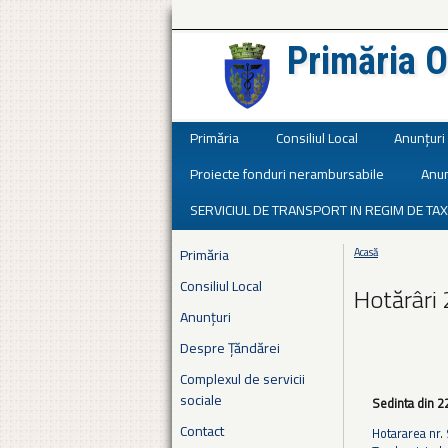
Primăria O
Județul Ialomița
Primăria
Consiliul Local
Anunțuri
Proiecte fonduri nerambursabile
Anun
SERVICIUL DE TRANSPORT IN REGIM DE TAX
Primăria
Acasă
Eşti aici
Consiliul Local
Hotărâri
Anunțuri
Despre Țăndărei
Complexul de servicii
sociale
Sedinta din 2
Contact
Hotararea nr. 