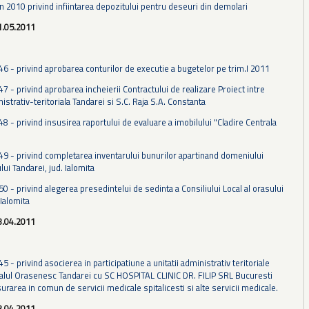
in 2010 privind infiintarea depozitului pentru deseuri din demolari
1.05.2011
 46 - privind aprobarea conturilor de executie a bugetelor pe trim.I 2011
47 - privind aprobarea incheierii Contractului de realizare Proiect intre
istrativ-teritoriala Tandarei si S.C. Raja S.A. Constanta
48 - privind insusirea raportului de evaluare a imobilului "Cladire Centrala
 49 - privind completarea inventarului bunurilor apartinand domeniului
ului Tandarei, jud. Ialomita
50 - privind alegerea presedintelui de sedinta a Consiliului Local al orasului
 Ialomita
8.04.2011
45 - privind asocierea in participatiune a unitatii administrativ teritoriale
talul Orasenesc Tandarei cu SC HOSPITAL CLINIC DR. FILIP SRL Bucuresti
rarea in comun de servicii medicale spitalicesti si alte servicii medicale.
8.04.2011