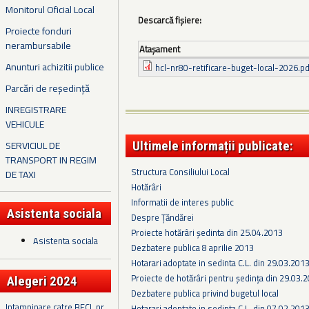
Monitorul Oficial Local
Descarcă fișiere:
Proiecte fonduri
nerambursabile
Ataşament
Anunturi achizitii publice
hcl-nr80-retificare-buget-local-2026.pd
Parcări de reședință
INREGISTRARE
VEHICULE
SERVICIUL DE
Ultimele informații publicate:
TRANSPORT IN REGIM
Structura Consiliului Local
DE TAXI
Hotărâri
Informatii de interes public
Asistenta sociala
Despre Țăndărei
Proiecte hotărâri ședinta din 25.04.2013
Asistenta sociala
Dezbatere publica 8 aprilie 2013
Hotarari adoptate in sedinta C.L. din 29.03.201
Proiecte de hotărâri pentru ședința din 29.03.
Alegeri 2024
Dezbatere publica privind bugetul local
Intampinare catre BECL nr.
Hotarari adoptate in sedinta C.L. din 07.02.201