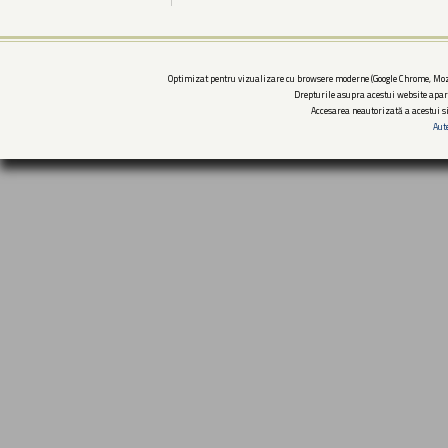
Optimizat pentru vizualizare cu browsere moderne (Google Chrome, Mozi
Drepturile asupra acestui website apar
Accesarea neautorizată a acestui si
Aut