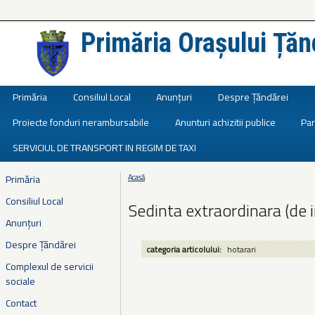
Primăria Orașului Țăn
Județul Ialomița
Primăria
Consiliul Local
Anunțuri
Despre Țăndărei
Proiecte fonduri nerambursabile
Anunturi achizitii publice
Par
SERVICIUL DE TRANSPORT IN REGIM DE TAXI
Primăria
Acasă
Eşti aici
Consiliul Local
Sedinta extraordinara (de 
Anunțuri
Despre Țăndărei
categoria articolului:
hotarari
Complexul de servicii
sociale
Contact