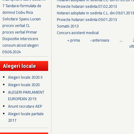
7 Tandarei formulata de
Proiecte hotarari sedinta 07.02.2013
domnul Ciobu Rica
Hotarari adoptate in sedinta C.L. din 09.01.201
Solicitare Spanu Lucian
Proiecte hotarari sedinta 09.01.2013
proces verbal CL
Somatii 2013
proces verbal Primar
Concurs asistent medical
Dispozitie interzicere
Pagini
« prima
‹ anterioara
…
consum alcool alegeri
ul
09.06.2024
Alegeri locale
Alegeri locale 2020 II
Alegeri locale 2020
ALEGERI PARLAMENT
EUROPEAN 2019
Anunt recrutare AEP
Alegeri locale partiale
2017