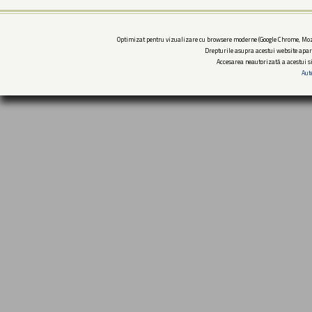
Optimizat pentru vizualizare cu browsere moderne (Google Chrome, Mozi
Drepturile asupra acestui website apar
Accesarea neautorizată a acestui si
Aut