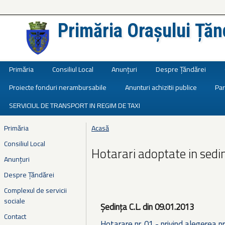
Primăria Orașului Țăn
Județul Ialomița
Primăria
Consiliul Local
Anunțuri
Despre Țăndărei
Proiecte fonduri nerambursabile
Anunturi achizitii publice
Par
SERVICIUL DE TRANSPORT IN REGIM DE TAXI
Primăria
Acasă
Eşti aici
Consiliul Local
Hotarari adoptate in sedi
Anunțuri
Despre Țăndărei
Complexul de servicii
sociale
Ședința C.L.
din 09.01.2013
Contact
Hotarare nr. 01 - privind alegerea pr