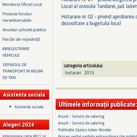
Monitorul Oficial Local
Local al orasului Tandarei, jud. Ialo
Proiecte fonduri
Hotarare nr. 02 - privind aprobarea d
nerambursabile
dezvoltare a bugetului local
Anunturi achizitii publice
Parcări de reședință
INREGISTRARE
VEHICULE
SERVICIUL DE
categoria articolului:
TRANSPORT IN REGIM
hotarari
2013
DE TAXI
Asistenta sociala
Ultimele informații publicate:
Asistenta sociala
Anunt - Servicii de catering
Anunt - Servicii de catering
Alegeri 2024
Publicatie Cazacu Iulian-Nicolae
Intampinare catre BECL nr.
Proces verbal sedinta extraordinara (de indata