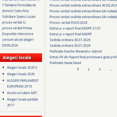
7 Tandarei formulata de
Proces verbal sedinta extraordinara 30.06.202
domnul Ciobu Rica
Proces verbal sedinta extraordinara (de indata
Solicitare Spanu Lucian
Proces verbal sedinta extraordinara (de indata
proces verbal CL
Proces-verbal 05.05.2026
proces verbal Primar
Extras p-v raport final DADPP 27.07
Dispozitie interzicere
Extras p-v raport final DADPP
consum alcool alegeri
Sedinta ordinara 30.07.2026
09.06.2024
Sedinta ordinara 30.07.2026
Publicatie Enache Alexandru-Gabriel
Extras PV din Raport final promovare grad prof
Alegeri locale
Publicatie Hauta David
Alegeri locale 2020 II
Pagini
1
2
3
…
Alegeri locale 2020
ALEGERI PARLAMENT
EUROPEAN 2019
Anunt recrutare AEP
Alegeri locale partiale
2017