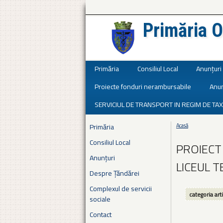
Primăria O
Județul Ialomița
Primăria
Consiliul Local
Anunțuri
Proiecte fonduri nerambursabile
Anun
SERVICIUL DE TRANSPORT IN REGIM DE TAX
Primăria
Acasă
Eşti aici
Consiliul Local
PROIECT 
Anunțuri
LICEUL 
Despre Țăndărei
Complexul de servicii
categoria art
sociale
Contact