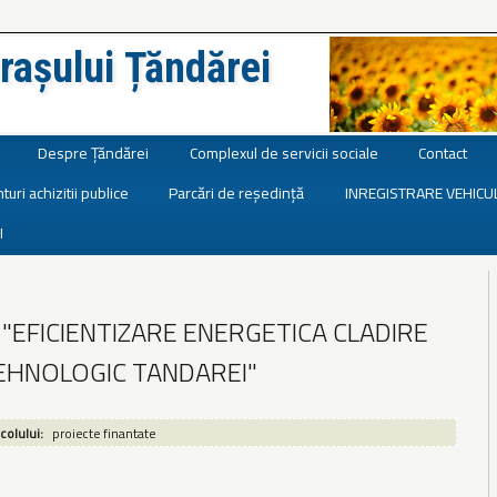
rașului Țăndărei
Despre Țăndărei
Complexul de servicii sociale
Contact
turi achizitii publice
Parcări de reședință
INREGISTRARE VEHICU
I
"EFICIENTIZARE ENERGETICA CLADIRE
TEHNOLOGIC TANDAREI"
icolului:
proiecte finantate