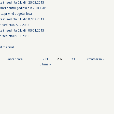
te in sedinta C.L. din 29.03.2013
ărâri pentru ședința din 29.03.2013
ca privind bugetul local
te in sedinta C.L. din 07.02.2013
ri sedinta 07.02.2013
te in sedinta C.L. din 09.01.2013
ri sedinta 09.01.2013
nt medical
‹ anterioara
…
231
232
233
urmatoarea ›
ultima »