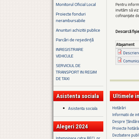
Monitorul Oficial Local
Pentru inform
invităm să viz
Proiecte fonduri
cofinanțate d
nerambursabile
Anunturi achizitii publice
Descarcă fiși
Parcări de reședință
Ataşament
INREGISTRARE
Descriere
VEHICULE
Comunicat
SERVICIUL DE
TRANSPORT IN REGIM
DE TAXI
Asistenta sociala
Ultimele i
Hotărâri
Asistenta sociala
Informatii de in
Despre Țăndăre
Alegeri 2024
Proiecte hotărâ
Dezbatere publi
Intampinare catre BECL nr.