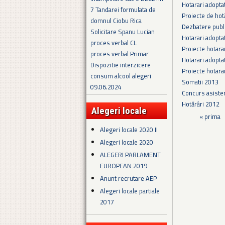
Hotarari adopta
7 Tandarei formulata de
Proiecte de hot
domnul Ciobu Rica
Dezbatere publi
Solicitare Spanu Lucian
Hotarari adopta
proces verbal CL
Proiecte hotara
proces verbal Primar
Hotarari adopta
Dispozitie interzicere
Proiecte hotara
consum alcool alegeri
Somatii 2013
09.06.2024
Concurs asiste
Hotărâri 2012
Alegeri locale
Pagini
« prima
Alegeri locale 2020 II
Alegeri locale 2020
ALEGERI PARLAMENT
EUROPEAN 2019
Anunt recrutare AEP
Alegeri locale partiale
2017