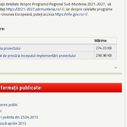
ații detaliate despre Programul Regional Sud-Muntenia 2021-2027, vă
itați
https://2021-2027.adrmuntenia.ro/
(link is external)
, iar despre celelalte programe
e Uniunea Europeană, puteți accesa
https://mfe.gov.ro/
(link is external)
.
ere:
Mărime
274.33 KB
a proiectului
296.98 KB
 de presă la începutul implementării proiectului
»
nformații publicate:
teres public
i
ri ședinta din 25.04.2013
ca 8 aprilie 2013