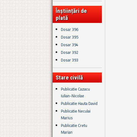
Înștiințări de
plată
Dosar 396
Dosar 395
Dosar 394
Dosar 392
Dosar 393
Stare civilă
Publicatie Cazacu
Iulian-Nicolae
Publicatie Hauta David
Publicatie Neculai
Marius
Publicatie Cretu
Marian