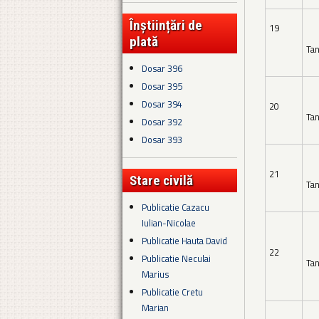
Înștiințări de
19
plată
Tan
Dosar 396
Dosar 395
Dosar 394
20
Tan
Dosar 392
Dosar 393
21
Stare civilă
Tan
Publicatie Cazacu
Iulian-Nicolae
Publicatie Hauta David
22
Publicatie Neculai
Tan
Marius
Publicatie Cretu
Marian