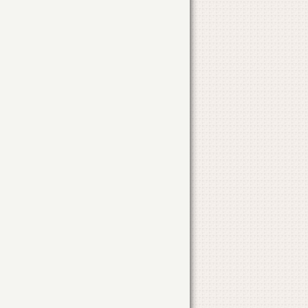
Obiectul solicitarii
Adresa solicitarii
ALIPIRE 3 LOTURI TEREN
ORAS TANDAREI
NR. CAD. 21577
OPERATIUNI NOTARIALE
TARLAUA 214-1, PARCELA 8 SI 9
OPERATIUNI NOTARIALE
TARLAUA 214-1, PARCELA 4
CONSTRUIRE LOCUINTA
STR. BUCURESTI