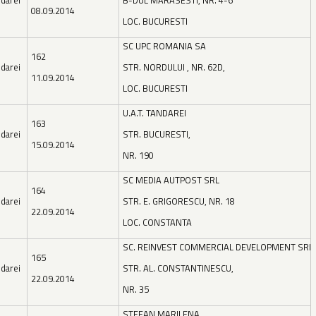
darei
B-DUL MARASESTI, NR. 4-6
08.09.2014
LOC. BUCURESTI
SC UPC ROMANIA SA
162
darei
STR. NORDULUI , NR. 62D,
11.09.2014
LOC. BUCURESTI
U.A.T. TANDAREI
163
darei
STR. BUCURESTI,
15.09.2014
NR. 190
SC MEDIA AUTPOST SRL
164
darei
STR. E. GRIGORESCU, NR. 18
22.09.2014
LOC. CONSTANTA
SC. REINVEST COMMERCIAL DEVELOPMENT SRL
165
darei
STR. AL. CONSTANTINESCU,
22.09.2014
NR. 35
STEFAN MARILENA