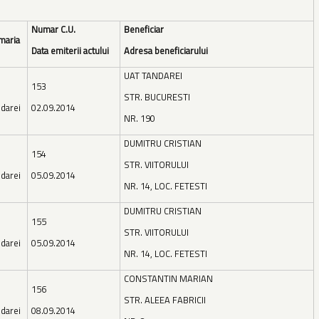
Numar C.U.
Beneficiar
maria
Data emiterii actului
Adresa beneficiarului
UAT TANDAREI
153
STR. BUCURESTI
darei
02.09.2014
NR. 190
DUMITRU CRISTIAN
154
STR. VIITORULUI
darei
05.09.2014
NR. 14, LOC. FETESTI
DUMITRU CRISTIAN
155
STR. VIITORULUI
darei
05.09.2014
NR. 14, LOC. FETESTI
CONSTANTIN MARIAN
156
STR. ALEEA FABRICII
darei
08.09.2014