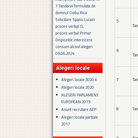
7 Tandarei formulata de
domnul Ciobu Rica
Solicitare Spanu Lucian
5
Tan
proces verbal CL
proces verbal Primar
Dispozitie interzicere
consum alcool alegeri
6
09.06.2024
Tan
Alegeri locale
Alegeri locale 2020 II
7
Tan
Alegeri locale 2020
ALEGERI PARLAMENT
EUROPEAN 2019
8
Tan
Anunt recrutare AEP
Alegeri locale partiale
2017