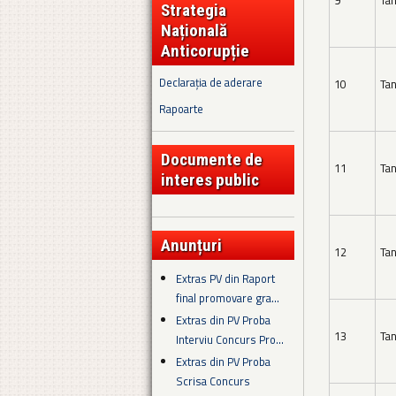
9
Tan
Strategia
Națională
Anticorupție
Declarația de aderare
10
Tan
Rapoarte
Documente de
11
Tan
interes public
Anunțuri
12
Tan
Extras PV din Raport
final promovare gra...
Extras din PV Proba
13
Tan
Interviu Concurs Pro...
Extras din PV Proba
Scrisa Concurs