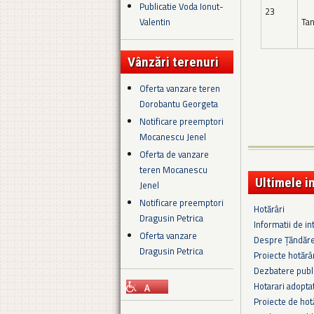
Publicatie Voda Ionut-
23
Tan
Valentin
Vânzări terenuri
Oferta vanzare teren
Dorobantu Georgeta
Notificare preemptori
Mocanescu Jenel
Oferta de vanzare
teren Mocanescu
Ultimele i
Jenel
Notificare preemptori
Hotărâri
Dragusin Petrica
Informatii de in
Oferta vanzare
Despre Țăndăre
Dragusin Petrica
Proiecte hotărâ
Dezbatere publi
Hotarari adopta
Proiecte de hot