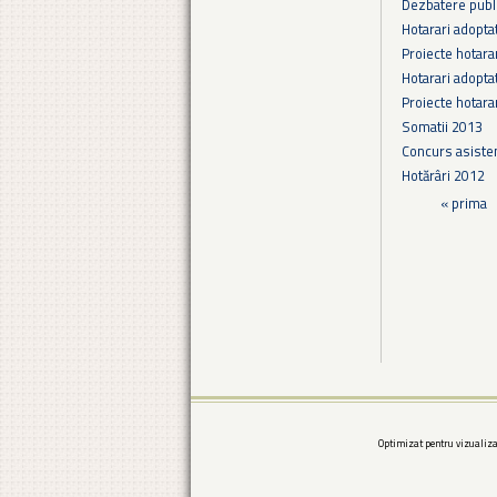
Dezbatere publi
Hotarari adopta
Proiecte hotara
Hotarari adopta
Proiecte hotara
Somatii 2013
Concurs asiste
Hotărâri 2012
Pagini
« prima
Optimizat pentru vizualiza