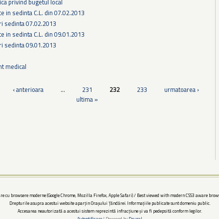
ca privind bugetul local
te in sedinta C.L. din 07.02.2013
ri sedinta 07.02.2013
te in sedinta C.L. din 09.01.2013
ri sedinta 09.01.2013
nt medical
‹ anterioara
…
231
232
233
urmatoarea ›
ultima »
re cu browsere moderne (Google Chrome, Mozilla Firefox, Apple Safari) / Best viewed with modern CSS3 aware brows
Drepturile asupra acestui website aparțin Orașului Țăndărei. Informațiile publicate sunt domeniu public.
Accesarea neautorizată a acestui sistem reprezintă infracțiune și va fi pedepsită conform legilor.
Autentificare
| Powered by
Drupal