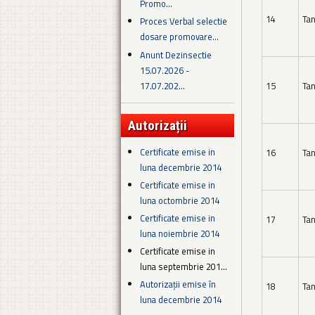
Promo...
14
Tan
Proces Verbal selectie
dosare promovare...
Anunt Dezinsectie
15.07.2026 -
17.07.202...
15
Tan
Autorizații
Certificate emise in
16
Tan
luna decembrie 2014
Certificate emise in
luna octombrie 2014
Certificate emise in
17
Tan
luna noiembrie 2014
Certificate emise in
luna septembrie 201...
Autorizații emise în
18
Tan
luna decembrie 2014