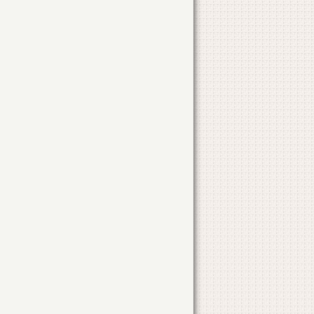
STR. PROGRESULUI
NR. 2
MONTARE SI ANCORARE ANTENE PARABOLICE
STR. BUCURESTI , BL. 409, SC.B, ET.4
LOTIZARE TERENURI – INTOCMIRE PUZ
ORAS TANDAREI
STR. AVALANSEI
AMPLASARE BANER PUBLICITAR
ORAS TANDAREI
CONSTRUIRE MAGAZIN ALIMENTARE
STR. BUCURESTI
NR. CAD. 218