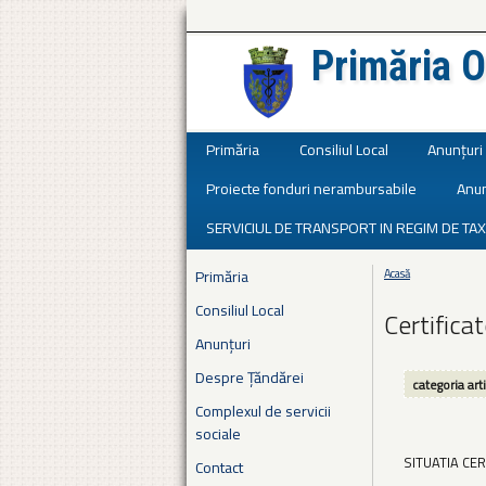
Primăria O
Județul Ialomița
Primăria
Consiliul Local
Anunțuri
Proiecte fonduri nerambursabile
Anun
SERVICIUL DE TRANSPORT IN REGIM DE TAX
Primăria
Acasă
Eşti aici
Consiliul Local
Certifica
Anunțuri
Despre Țăndărei
categoria art
Complexul de servicii
sociale
SITUATIA CE
Contact