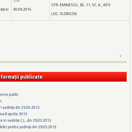
175
STR. EMINESCU , BL. 11, SC. A , AP.5
darei
30.09.2014
LOC. SLOBOZIA
»
nformații publicate:
teres public
i
ri ședinta din 25.04.2013
ca 8 aprilie 2013
te in sedinta C.L. din 29.03.2013
ărâri pentru ședința din 29.03.2013