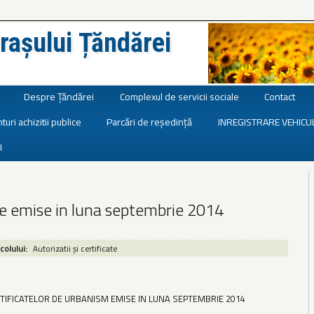
rașului Țăndărei
Despre Țăndărei
Complexul de servicii sociale
Contact
turi achizitii publice
Parcări de reședință
INREGISTRARE VEHICU
I
te emise in luna septembrie 2014
icolului:
Autorizatii și certificate
RTIFICATELOR DE URBANISM EMISE IN LUNA SEPTEMBRIE 2014