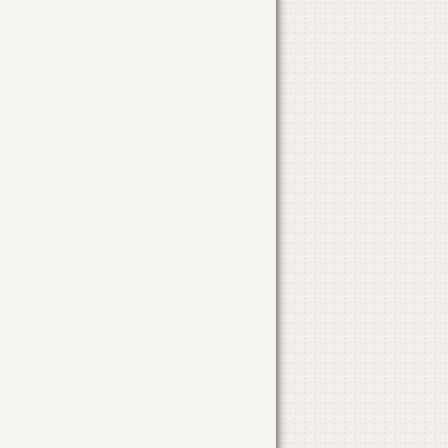
STR. BUCURESTI
NR. 107