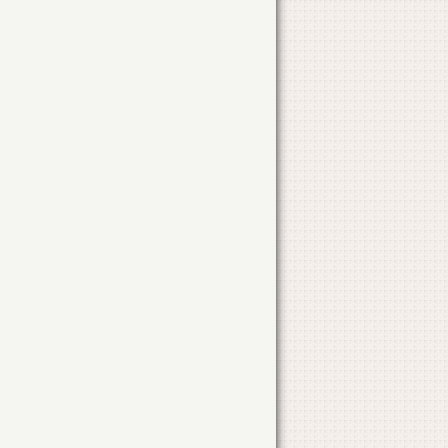
CONSTRUIRE ANEXA
STR. AVALANSEI
NR. 56
CONSTRUIRE MAGAZIE
STR. AVALANSEI
NR. 56
CONSTRUIRE MAGAZIE
STR. AVALANSEI
NR. 56
INTRARE IN LEGALITATE (AMENAJ. SP. COMERCIAL )
STR. BUCURESTI
NR. 200
DESFIINTARE LOCUINTA