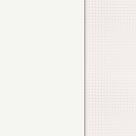
NR. 258
CONSTRUIRE TERASA SI ACCES
STR. BUCURESTI
NR. 177
CONSTRUIRE LOCUINTA
STR. MILITARI
NR. 2
BRANSAMENT SI PRM GAZE NATURALE
STR. BUCURESTI
NR. 207
EXTINDERE RETEA GAZE NATURALE
STR. FETESTI
BRANSAMENT SI PRM GAZE NATURALE