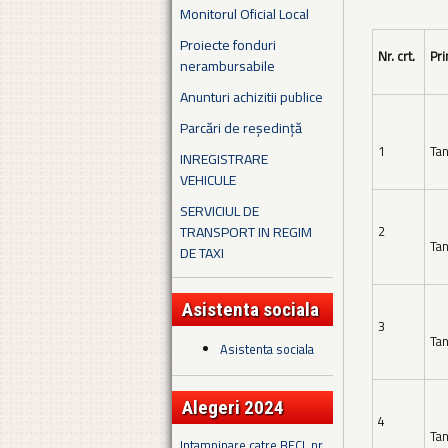
Monitorul Oficial Local
Proiecte fonduri
Nr. crt.
Pri
nerambursabile
Anunturi achizitii publice
Parcări de reședință
1
Tan
INREGISTRARE
VEHICULE
SERVICIUL DE
TRANSPORT IN REGIM
2
Tan
DE TAXI
Asistenta sociala
3
Tan
Asistenta sociala
Alegeri 2024
4
Tan
Intampinare catre BECL nr.