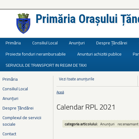
Primăria Orașului Țăn
Județul Ialomița
Primăria
Consiliul Local
Anunțuri
Despre Țăndărei
Proiecte fonduri nerambursabile
Anunturi achizitii publice
Par
SERVICIUL DE TRANSPORT IN REGIM DE TAXI
Primăria
Vezi toate anunțurile
Consiliul Local
Acasă
Eşti aici
Anunțuri
Calendar RPL 2021
Despre Țăndărei
Complexul de servicii
sociale
categoria articolului:
Anunțuri
recensamant
Contact