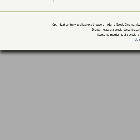
Optimizat pentru vizualizare cu browsere moderne (Google Chrome, Mozi
Drepturile asupra acestui website apar
Accesarea neautorizată a acestui si
Aut