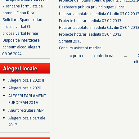
7 Tandarei formulata de
Dezbatere publica privind bugetul local
domnul Ciobu Rica
Hotarari adoptate in sedinta C.L. din 07.02.201
Solicitare Spanu Lucian
Proiecte hotarari sedinta 07.02.2013
proces verbal CL
Hotarari adoptate in sedinta C.L. din 09.01.201
proces verbal Primar
Proiecte hotarari sedinta 09.01.2013
Dispozitie interzicere
Somatii 2013
consum alcool alegeri
Concurs asistent medical
09.06.2024
Pagini
« prima
‹ anterioara
…
ul
Alegeri locale
Alegeri locale 2020 II
Alegeri locale 2020
ALEGERI PARLAMENT
EUROPEAN 2019
Anunt recrutare AEP
Alegeri locale partiale
2017