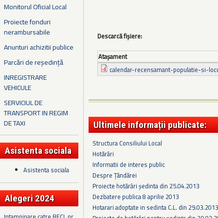
Monitorul Oficial Local
Proiecte fonduri
nerambursabile
Descarcă fișiere:
Anunturi achizitii publice
Ataşament
Parcări de reședință
calendar-recensamant-populatie-si-loc
INREGISTRARE
VEHICULE
SERVICIUL DE
TRANSPORT IN REGIM
DE TAXI
Ultimele informații publicate:
Structura Consiliului Local
Asistenta sociala
Hotărâri
Informatii de interes public
Asistenta sociala
Despre Țăndărei
Proiecte hotărâri ședinta din 25.04.2013
Dezbatere publica 8 aprilie 2013
Alegeri 2024
Hotarari adoptate in sedinta C.L. din 29.03.201
Intampinare catre BECL nr.
Proiecte de hotărâri pentru ședința din 29.03.