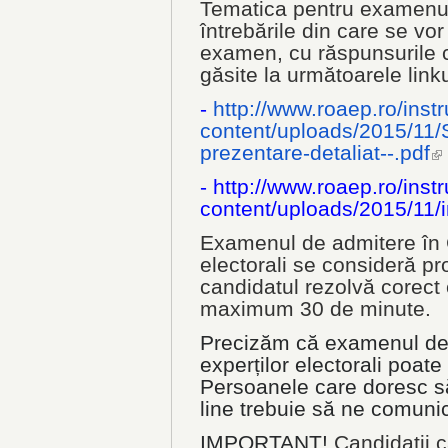
Tematica pentru examenul
întrebările din care se vo
examen, cu răspunsurile co
găsite la următoarele linku
-
http://www.roaep.ro/instr
content/uploads/2015/11/
prezentare-
detaliat--.pdf
(l
-
http://www.roaep.ro/instr
content/uploads/2015/11/
Examenul de admitere în C
electorali se consideră pr
candidatul rezolvă corect c
maximum 30 de minute.
Precizăm că examenul de 
experților electorali poate 
Persoanele care doresc s
line trebuie să ne comuni
IMPORTANT!
Candidații 