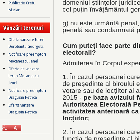
domeniul ştiinţelor juridic
Publicatie Cretu
cel puțin învățământul gen
Marian
g) nu este urmărită penal,
Vânzări terenuri
penală sau condamnată p
Oferta vanzare teren
Cum puteți face parte di
Dorobantu Georgeta
electorali?
Notificare preemptori
Mocanescu Jenel
Admiterea în Corpul experț
Oferta de vanzare
teren Mocanescu
1. În cazul persoanei care
Jenel
de președinte al biroului e
votare sau de locțiitor al 
Notificare preemptori
2015 -
pe baza avizului 
Dragusin Petrica
Autoritatea Electorală 
Oferta vanzare
activitatea anterioară c
Dragusin Petrica
locțiitor;
2. În cazul persoanei care
funcția de președinte al bi