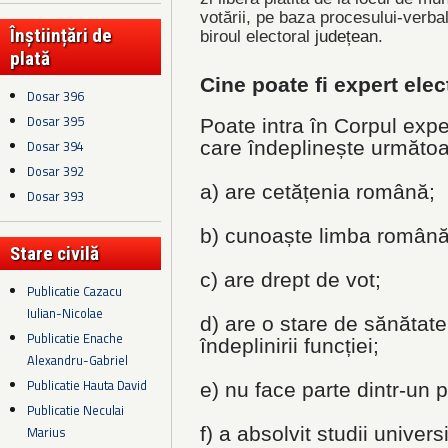
votării, pe baza procesului-verba
Înștiințări de
biroul electoral
județean
.
plată
Cine poate fi expert elec
Dosar 396
Dosar 395
Poate intra în Corpul expe
Dosar 394
care îndeplinește următoar
Dosar 392
a) are cetățenia română;
Dosar 393
b) cunoaște limba română, 
Stare civilă
c) are drept de vot;
Publicatie Cazacu
Iulian-Nicolae
d) are o stare de sănătat
Publicatie Enache
îndeplinirii funcției;
Alexandru-Gabriel
Publicatie Hauta David
e) nu face parte dintr-un pa
Publicatie Neculai
Marius
f)
a absolvit studii univers