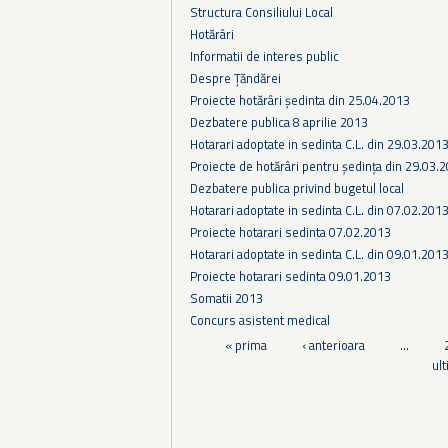
Structura Consiliului Local
Hotărâri
Informatii de interes public
Despre Țăndărei
Proiecte hotărâri ședinta din 25.04.2013
Dezbatere publica 8 aprilie 2013
Hotarari adoptate in sedinta C.L. din 29.03.201
Proiecte de hotărâri pentru ședința din 29.03.
Dezbatere publica privind bugetul local
Hotarari adoptate in sedinta C.L. din 07.02.201
Proiecte hotarari sedinta 07.02.2013
Hotarari adoptate in sedinta C.L. din 09.01.201
Proiecte hotarari sedinta 09.01.2013
Somatii 2013
Concurs asistent medical
Pagini
« prima
‹ anterioara
…
ul