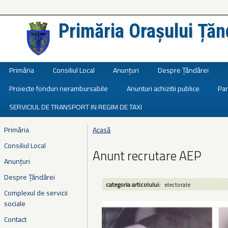
Primăria Orașului Țăn
Județul Ialomița
Primăria
Consiliul Local
Anunțuri
Despre Țăndărei
Proiecte fonduri nerambursabile
Anunturi achizitii publice
Par
SERVICIUL DE TRANSPORT IN REGIM DE TAXI
Primăria
Acasă
Eşti aici
Consiliul Local
Anunt recrutare AEP
Anunțuri
Despre Țăndărei
categoria articolului:
electorale
Complexul de servicii
sociale
Contact