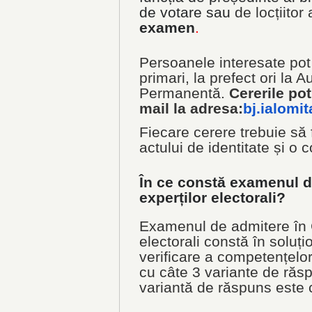
de votare sau
de locțiitor
examen
.
Persoanele interesate pot
primari, la prefect ori la A
Permanentă.
Cererile pot
mail la adresa:
bj.ialomi
Fiecare cerere trebuie să 
actului de identitate și o c
În ce constă examenul d
experților electorali?
Examenul de admitere în C
electorali constă în soluți
verificare a competențelor
cu câte 3 variante de răs
variantă de răspuns este 