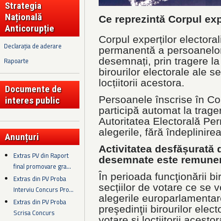
Strategia
Națională
Ce reprezintă Corpul exp
Anticorupție
Corpul experților electoral
Declarația de aderare
permanentă a persoanelor
desemnați, prin tragere la 
Rapoarte
birourilor electorale ale se
locțiitorii acestora.
Documente de
Persoanele înscrise în Cor
interes public
participă automat la trager
Autoritatea Electorală Pe
alegerile, fără îndeplinirea
Anunțuri
Activitatea desfășurată
Extras PV din Raport
desemnate
este remune
final promovare gra...
În perioada funcţionării bi
Extras din PV Proba
secțiilor de votare ce se v
Interviu Concurs Pro...
alegerile europarlamentar
Extras din PV Proba
preşedinţii birourilor elect
Scrisa Concurs
votare și locţiitorii acest