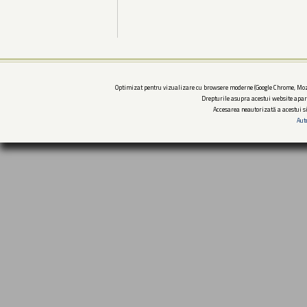
Optimizat pentru vizualizare cu browsere moderne (Google Chrome, Mozi
Drepturile asupra acestui website apar
Accesarea neautorizată a acestui si
Aut