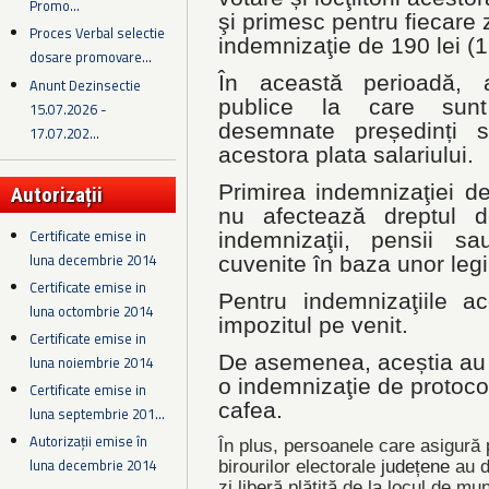
Promo...
şi primesc pentru fiecare z
Proces Verbal selectie
indemnizaţie de 190 lei (19
dosare promovare...
În această perioadă, aut
Anunt Dezinsectie
publice la care sunt
15.07.2026 -
desemnate președinți sa
17.07.202...
acestora plata salariului.
Primirea indemnizaţiei d
Autorizații
nu afectează dreptul d
Certificate emise in
indemnizaţii, pensii sa
luna decembrie 2014
cuvenite în baza unor legi
Certificate emise in
Pentru indemnizaţiile a
luna octombrie 2014
impozitul pe venit.
Certificate emise in
De asemenea, aceștia au dr
luna noiembrie 2014
o indemnizaţie de protocol
Certificate emise in
cafea.
luna septembrie 201...
Autorizații emise în
În plus, persoanele care asigură 
luna decembrie 2014
birourilor electorale
județene
au d
zi liberă plătită de la locul de m