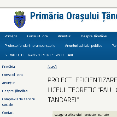
Primăria Orașului Țăn
Județul Ialomița
Primăria
Consiliul Local
Anunțuri
Despre Țăndărei
Proiecte fonduri nerambursabile
Anunturi achizitii publice
Par
SERVICIUL DE TRANSPORT IN REGIM DE TAXI
Primăria
Acasă
Eşti aici
Consiliul Local
PROIECT "EFICIENTIZAR
Anunțuri
LICEUL TEORETIC "PAUL
Despre Țăndărei
TANDAREI"
Complexul de servicii
sociale
Contact
categoria articolului:
proiecte finantate