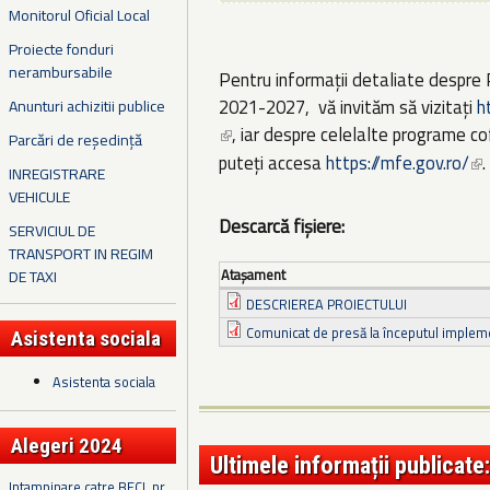
Monitorul Oficial Local
Proiecte fonduri
nerambursabile
Pentru informații detaliate despr
2021-2027, vă invităm să vizitați
h
Anunturi achizitii publice
, iar despre celelalte programe c
(link is external)
Parcări de reședință
puteți accesa
https://mfe.gov.ro/
.
(li
INREGISTRARE
VEHICULE
Descarcă fișiere:
SERVICIUL DE
TRANSPORT IN REGIM
Ataşament
DE TAXI
DESCRIEREA PROIECTULUI
Comunicat de presă la începutul impleme
Asistenta sociala
Asistenta sociala
Alegeri 2024
Ultimele informații publicate:
Intampinare catre BECL nr.