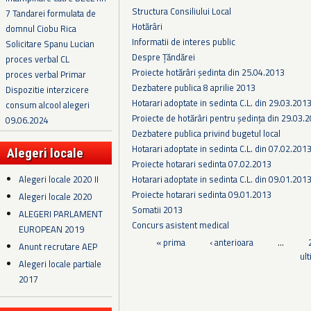
Structura Consiliului Local
7 Tandarei formulata de
Hotărâri
domnul Ciobu Rica
Informatii de interes public
Solicitare Spanu Lucian
Despre Țăndărei
proces verbal CL
Proiecte hotărâri ședinta din 25.04.2013
proces verbal Primar
Dezbatere publica 8 aprilie 2013
Dispozitie interzicere
Hotarari adoptate in sedinta C.L. din 29.03.201
consum alcool alegeri
Proiecte de hotărâri pentru ședința din 29.03.
09.06.2024
Dezbatere publica privind bugetul local
Hotarari adoptate in sedinta C.L. din 07.02.201
Alegeri locale
Proiecte hotarari sedinta 07.02.2013
Alegeri locale 2020 II
Hotarari adoptate in sedinta C.L. din 09.01.201
Proiecte hotarari sedinta 09.01.2013
Alegeri locale 2020
Somatii 2013
ALEGERI PARLAMENT
Concurs asistent medical
EUROPEAN 2019
Pagini
« prima
‹ anterioara
…
Anunt recrutare AEP
ul
Alegeri locale partiale
2017