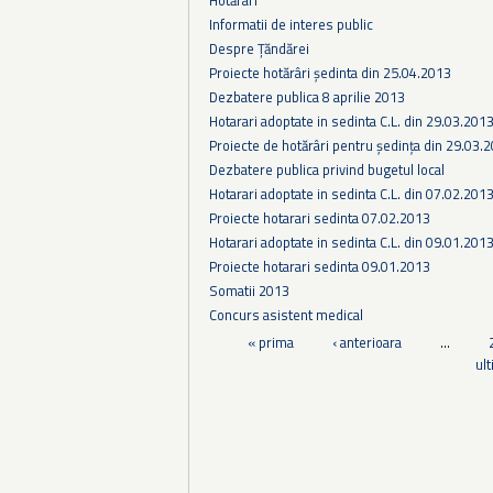
Informatii de interes public
Despre Țăndărei
Proiecte hotărâri ședinta din 25.04.2013
Dezbatere publica 8 aprilie 2013
Hotarari adoptate in sedinta C.L. din 29.03.201
Proiecte de hotărâri pentru ședința din 29.03.
Dezbatere publica privind bugetul local
Hotarari adoptate in sedinta C.L. din 07.02.201
Proiecte hotarari sedinta 07.02.2013
Hotarari adoptate in sedinta C.L. din 09.01.201
Proiecte hotarari sedinta 09.01.2013
Somatii 2013
Concurs asistent medical
Pagini
« prima
‹ anterioara
…
ul