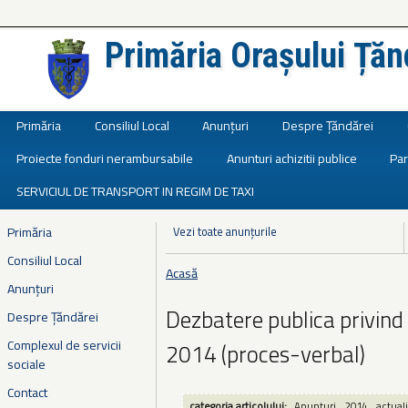
Primăria Orașului Țăn
Județul Ialomița
Primăria
Consiliul Local
Anunțuri
Despre Țăndărei
Proiecte fonduri nerambursabile
Anunturi achizitii publice
Par
SERVICIUL DE TRANSPORT IN REGIM DE TAXI
Primăria
Vezi toate anunțurile
Consiliul Local
Acasă
Eşti aici
Anunțuri
Dezbatere publica privind
Despre Țăndărei
Complexul de servicii
2014 (proces-verbal)
sociale
Contact
categoria articolului:
Anunțuri
2014
actuali