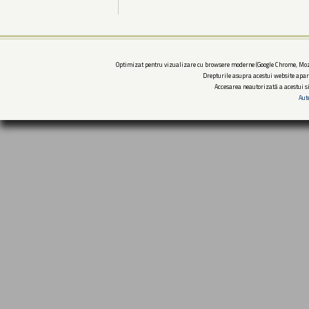
Optimizat pentru vizualizare cu browsere moderne (Google Chrome, Mozi
Drepturile asupra acestui website apar
Accesarea neautorizată a acestui si
Aut