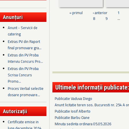
« primul
‹ anterior
1
Anunțuri
8
9
…
Anunt - Servicii de
catering
Extras PV din Raport
final promovare gra...
Extras din PV Proba
Interviu Concurs Pro...
Extras din PV Proba
Scrisa Concurs
Promo...
Ultimele informații publicate:
Proces Verbal selectie
dosare promovare...
Publicatie Vaduva Diego
Anunt licitatie teren sos. Bucuresti nr. 254 A o
Autorizații
Publicatie Iosif Alberto
Publicatie Barbu Oane
Certificate emise in
Minuta sedinta ordinara 05.05.2026
luna decembrie 2014