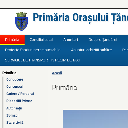
Primăria Orașului Țăn
Județul Ialomița
Primăria
Consiliul Local
Anunțuri
Despre Țăndărei
Proiecte fonduri nerambursabile
Anunturi achizitii publice
Par
SERVICIUL DE TRANSPORT IN REGIM DE TAXI
Primăria
Acasă
Eşti aici
Conducere
Primăria
Concursuri
Cariere / Personal
Dispozitii Primar
Autorizații
Somații
Stare civilă