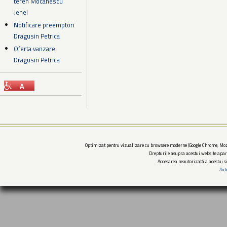
teren Mocanescu
Jenel
Notificare preemptori
Dragusin Petrica
Oferta vanzare
Dragusin Petrica
Optimizat pentru vizualizare cu browsere moderne (Google Chrome, Mozi
Drepturile asupra acestui website apar
Accesarea neautorizată a acestui si
Aut