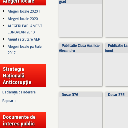
Alegeri locale
grad
Alegeri locale 2020 II
Alegeri locale 2020
ALEGERI PARLAMENT
EUROPEAN 2019
Anunt recrutare AEP
Publicatie Ciuca Vasilica-
Publicatie L
Alegeri locale partiale
Alexandru
Ionut
2017
Strategia
Națională
Anticorupție
Declarația de aderare
Dosar 376
Dosar 375
Rapoarte
Documente de
interes public