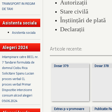
Autorizații
TRANSPORT IN REGIM
DE TAXI
Stare civilă
Înștiințări de plată
Asistenta sociala
Declarații
Asistenta sociala
Alegeri 2024
Articole recente:
Intampinare catre BECL nr.
7 Tandarei formulata de
Pagini
Dosar 379
Dosar 378
domnul Ciobu Rica
Solicitare Spanu Lucian
proces verbal CL
proces verbal Primar
Dispozitie interzicere
consum alcool alegeri
09.06.2024
Extras p-v promovare
Publicatie P