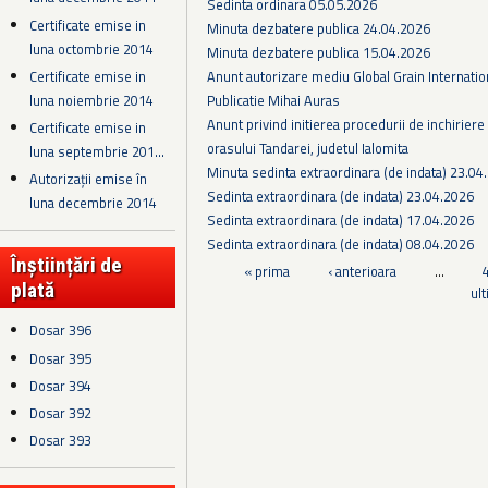
Sedinta ordinara 05.05.2026
Certificate emise in
Minuta dezbatere publica 24.04.2026
luna octombrie 2014
Minuta dezbatere publica 15.04.2026
Anunt autorizare mediu Global Grain Internatio
Certificate emise in
Publicatie Mihai Auras
luna noiembrie 2014
Anunt privind initierea procedurii de inchiriere a
Certificate emise in
orasului Tandarei, judetul Ialomita
luna septembrie 201...
Minuta sedinta extraordinara (de indata) 23.04
Autorizații emise în
Sedinta extraordinara (de indata) 23.04.2026
luna decembrie 2014
Sedinta extraordinara (de indata) 17.04.2026
Sedinta extraordinara (de indata) 08.04.2026
Înștiințări de
Pagini
« prima
‹ anterioara
…
plată
ul
Dosar 396
Dosar 395
Dosar 394
Dosar 392
Dosar 393