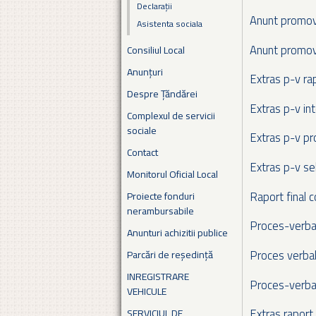
Declarații
Anunt promo
Asistenta sociala
Anunt promov
Consiliul Local
Anunțuri
Extras p-v ra
Despre Țăndărei
Extras p-v in
Complexul de servicii
sociale
Extras p-v pr
Contact
Extras p-v se
Monitorul Oficial Local
Raport final 
Proiecte fonduri
nerambursabile
Proces-verbal
Anunturi achizitii publice
Proces verbal
Parcări de reședință
INREGISTRARE
Proces-verbal
VEHICULE
Extras raport
SERVICIUL DE