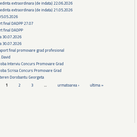
edinta extraordinara (de indata) 22.06.2026
edinta extraordinara (de indata) 21.05.2026
05.05.2026
rt final DADPP 27.07
rt final DADPP
ra 30.07.2026
ra 30.07.2026
aport final promovare grad profesional
a David
Proba Interviu Concurs Promovare Grad
Proba Scrisa Concurs Promovare Grad
 teren Dorobantu Georgeta
1
2
3
…
urmatoarea ›
ultima »