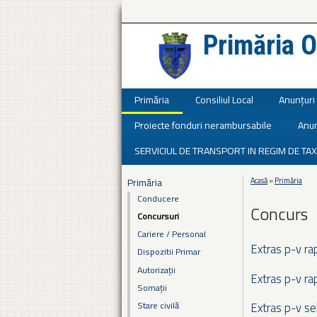
Primăria O
Județul Ialomița
Primăria
Consiliul Local
Anunțuri
Proiecte fonduri nerambursabile
Anun
SERVICIUL DE TRANSPORT IN REGIM DE TAX
Primăria
Acasă
»
Primăria
Eşti aici
Conducere
Concurs
Concursuri
Cariere / Personal
Extras p-v ra
Dispozitii Primar
Autorizații
Extras p-v ra
Somații
Stare civilă
Extras p-v s