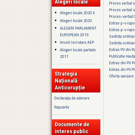
Alegeri locale
Proces verbal s
Proces verbal s
Alegeri locale 2020 II
Proces-verbal 
Alegeri locale 2020
Extras p-v rapo
ALEGERI PARLAMENT
Extras p-v rapo
EUROPEAN 2019
Sedinta ordina
Anunt recrutare AEP
Sedinta ordina
Extras PV din R
Alegeri locale partiale
Publicatie Haut
2017
Extras din PV 
Extras din PV 
Strategia
Oferta vanzare
Națională
Pagini
Anticorupție
Declarația de aderare
Rapoarte
Documente de
interes public