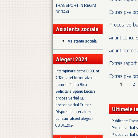
TRANSPORT IN REGIM
Extras p-v p
DE TAXI
Proces-verba
Asistenta sociala
Anunt concur
Asistenta sociala
Anunt promov
Alegeri 2024
Extras rapor
Intampinare catre BECL nr.
Extras p-v p
7 Tandarei formulata de
domnul Ciobu Rica
Pagini
1
2
Solicitare Spanu Lucian
proces verbal CL
proces verbal Primar
Ultimele i
Dispozitie interzicere
consum alcool alegeri
Publicatie Caza
09.06.2024
Proces verbal s
Proces verbal s