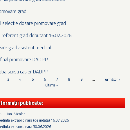
romovare grad
l selectie dosare promovare grad
s referent grad debutant 16.02.2026
are grad asistent medical
t final promovare DADPP
roba scrisa casier DADPP
3
4
5
6
7
8
9
…
următor ›
ultima »
nformații publicate:
cu Iulian-Nicolae
edinta extraordinara (de indata) 16.07.2026
edinta extraordinara 30.06.2026