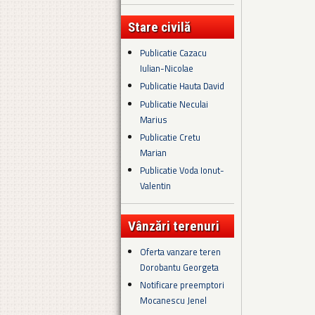
Stare civilă
Publicatie Cazacu
Iulian-Nicolae
Publicatie Hauta David
Publicatie Neculai
Marius
Publicatie Cretu
Marian
Publicatie Voda Ionut-
Valentin
Vânzări terenuri
Oferta vanzare teren
Dorobantu Georgeta
Notificare preemptori
Mocanescu Jenel