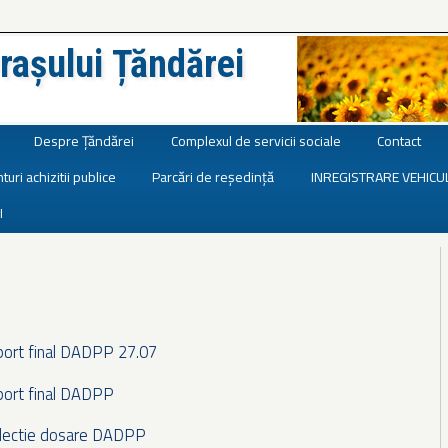
rașului Țăndărei
Despre Țăndărei
Complexul de servicii sociale
Contact
turi achizitii publice
Parcări de reședință
INREGISTRARE VEHICU
I
port final DADPP 27.07
port final DADPP
electie dosare DADPP