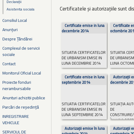
Declarații
Certificatele și autorizațiile sunt d
Asistenta sociala
Consiliul Local
Pagini
Certificate emise in luna
Certificate e
Anunțuri
decembrie 2014
octombrie 20
Despre Țăndărei
Complexul de servicii
SITUATIA CERTIFICATELOR
SITUATIA CER
sociale
DE URBANISM EMISE IN
DE URBANISM
LUNA DECEMBRIE 2014
LUNA OCTOMB
Contact
Monitorul Oficial Local
Certificate emise in luna
Autorizații e
Nr. crt.
Nr. crt.
Proiecte fonduri
septembrie 2014
decembrie 20
Primaria
Primaria
nerambursabile
Numar C.U.
Numar C.U.
Anunturi achizitii publice
Data emiterii actului
Data emiterii a
SITUATIA CERTIFICATELOR
SITUAȚIA AUT
Parcări de reședință
DE URBANISM EMISE IN
DE
Beneficiar
Beneficiar
LUNA SEPTEMBRIE 2014
CONSTRUIRE/
Adresa...
Citește mai mult
Adresa...
Citeș
INREGISTRARE
ÎN LUNA DECE
VEHICULE
Autorizații emise în luna
Autorizații e
Nr. crt.
SERVICIUL DE
octombrie 2014
septembrie 2