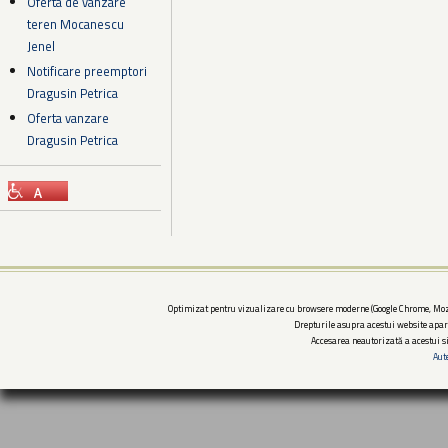
Oferta de vanzare
teren Mocanescu
Jenel
Notificare preemptori
Dragusin Petrica
Oferta vanzare
Dragusin Petrica
Optimizat pentru vizualizare cu browsere moderne (Google Chrome, Mozi
Drepturile asupra acestui website apar
Accesarea neautorizată a acestui si
Aut