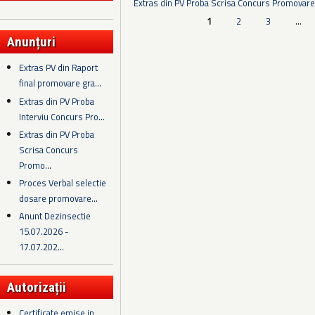
Extras din PV Proba Scrisa Concurs Promovare
Pagini
1
2
3
…
Anunțuri
Extras PV din Raport
final promovare gra...
Extras din PV Proba
Interviu Concurs Pro...
Extras din PV Proba
Scrisa Concurs
Promo...
Proces Verbal selectie
dosare promovare...
Anunt Dezinsectie
15.07.2026 -
17.07.202...
Autorizații
Certificate emise in