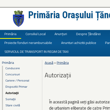
Primăria Orașului Țăn
Județul Ialomița
Primăria
Consiliul Local
Anunțuri
Despre Țăndărei
Proiecte fonduri nerambursabile
Anunturi achizitii publice
Par
SERVICIUL DE TRANSPORT IN REGIM DE TAXI
Primăria
Acasă
»
Primăria
Eşti aici
Conducere
Autorizații
Concursuri
Cariere / Personal
Dispozitii Primar
Autorizații
Somații
În această pagină veți găsi autorizaț
Stare civilă
de urbanism eliberate de catre Primăr