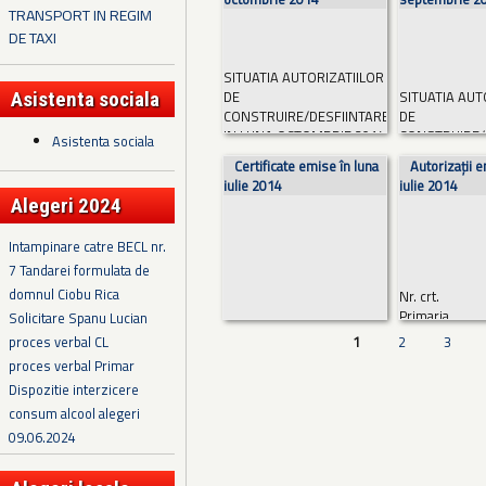
Nr. crt.
TRANSPORT IN REGIM
Primaria
Primaria
DE TAXI
Numar C.U.
Data emiterii actului
Numar criteri
SITUATIA AUTORIZATIILOR
/
DE
SITUATIA AUT
Asistenta sociala
Beneficiar...
Citește mai
Data emiterii ac
CONSTRUIRE/DESFIINTARE
DE
mult
Citește mai mu
IN LUNA OCTOMBRIE 2014
CONSTRUIRE/
Asistenta sociala
IN LUNA SEP
Certificate emise în luna
Autorizații e
2014
iulie 2014
iulie 2014
Nr. crt.
Alegeri 2024
Primaria
Nr. crt.
Intampinare catre BECL nr.
Numar criteriu
Primaria
7 Tandarei formulata de
/
Data emiterii actului...
Numar criteri
domnul Ciobu Rica
Nr. crt.
Citește mai mult
/
Primaria
Solicitare Spanu Lucian
Data emiterii ac
Numar criteri
proces verbal CL
1
2
3
Citește mai mu
Data emiterii a
proces verbal Primar
Denumire obie
Dispozitie interzicere
Adresa ampla
consum alcool alegeri
09.06.2024
Titular cerere
(persoana fizi
juridica...
Citeș