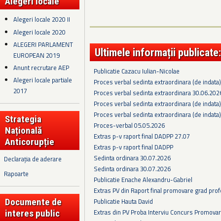
Alegeri locale
Alegeri locale 2020 II
Alegeri locale 2020
ALEGERI PARLAMENT
Ultimele informații publicate:
EUROPEAN 2019
Anunt recrutare AEP
Publicatie Cazacu Iulian-Nicolae
Alegeri locale partiale
Proces verbal sedinta extraordinara (de indata
2017
Proces verbal sedinta extraordinara 30.06.202
Proces verbal sedinta extraordinara (de indata
Proces verbal sedinta extraordinara (de indata
Strategia
Proces-verbal 05.05.2026
Națională
Extras p-v raport final DADPP 27.07
Anticorupție
Extras p-v raport final DADPP
Sedinta ordinara 30.07.2026
Declarația de aderare
Sedinta ordinara 30.07.2026
Rapoarte
Publicatie Enache Alexandru-Gabriel
Extras PV din Raport final promovare grad prof
Documente de
Publicatie Hauta David
Extras din PV Proba Interviu Concurs Promova
interes public