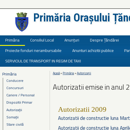
Primăria Orașului Țăn
Județul Ialomița
Primăria
Consiliul Local
Anunțuri
Despre Țăndărei
Proiecte fonduri nerambursabile
Anunturi achizitii publice
Par
SERVICIUL DE TRANSPORT IN REGIM DE TAXI
Primăria
Acasă
»
Primăria
»
Autorizații
Eşti aici
Conducere
Autorizatii emise in anul
Concursuri
Cariere / Personal
Dispozitii Primar
Autorizatii 2009
Autorizații
Somații
Autorizatii de constructie luna Mart
Stare civilă
Autorizatii de constructie luna April