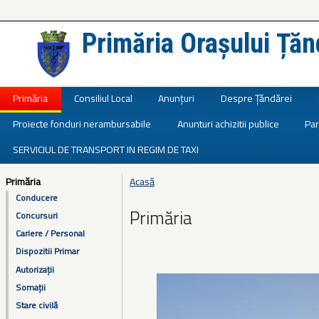
Primăria Orașului Țăn
Județul Ialomița
Primăria
Consiliul Local
Anunțuri
Despre Țăndărei
Proiecte fonduri nerambursabile
Anunturi achizitii publice
Par
SERVICIUL DE TRANSPORT IN REGIM DE TAXI
Primăria
Acasă
Eşti aici
Conducere
Primăria
Concursuri
Cariere / Personal
Dispozitii Primar
Autorizații
Somații
Stare civilă