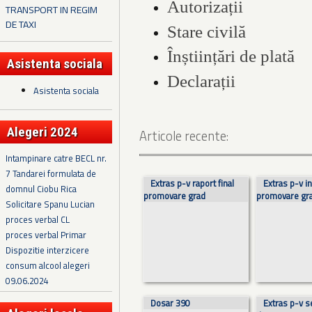
Autorizații
TRANSPORT IN REGIM
DE TAXI
Stare civilă
Înștiințări de plată
Asistenta sociala
Declarații
Asistenta sociala
Alegeri 2024
Articole recente:
Intampinare catre BECL nr.
7 Tandarei formulata de
Pagini
Extras p-v raport final
Extras p-v in
domnul Ciobu Rica
promovare grad
promovare gr
Solicitare Spanu Lucian
proces verbal CL
proces verbal Primar
Dispozitie interzicere
consum alcool alegeri
09.06.2024
Dosar 390
Extras p-v s