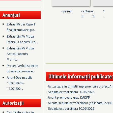
« primul
‹ anterior
1
Anunțuri
8
9
…
Extras PV din Raport
final promovare gra...
Extras din PV Proba
Interviu Concurs Pro...
Extras din PV Proba
Scrisa Concurs
Promo...
Proces Verbal selectie
dosare promovare...
Ultimele informații publicate:
Anunt Dezinsectie
15.07.2026 -
Actualizare informatii implementare proiect 
17.07.202...
Sedinta extraordinara 30.06.2026
Anunt promovare grad DADPP
Autorizații
Minuta sedinta extraordinara (de indata) 22.06
Sedinta extraordinara 30.06.2026
Certificate emise in