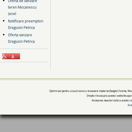
Oferta de vanzare
teren Mocanescu
Jenel
Notificare preemptori
Dragusin Petrica
Oferta vanzare
Dragusin Petrica
Optimizat pentru vizualizare cu browsere moderne (Google Chrome, Mozi
Drepturile asupra acestui website apar
Accesarea neautorizată a acestui si
Aut