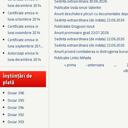
Sedinta extraordinara 30.06.2026
luna decembrie 2014
Publicatie Voda Ionut-Valentin
Certificate emise in
Anunt deschidere plicuri cu documentatie depus
luna octombrie 2014
Sedinta extraordinara (de indata) 22.06.2026
Publictatie Dragusin Ionut
Certificate emise in
Anunt promovare grad 23.07.2026
luna noiembrie 2014
Sedinta extraordinara (de indata) 22.06.2026
Certificate emise in
Sedinta extraordinara (de indata) 22.06.2026
luna septembrie 201...
Anunt privind combaterea si distrugerea burui
Autorizații emise în
Publicatie Lintis Mihaita
luna decembrie 2014
Pagini
« prima
‹ anterioara
…
ul
Înștiințări de
plată
Dosar 396
Dosar 395
Dosar 394
Dosar 392
Dosar 393