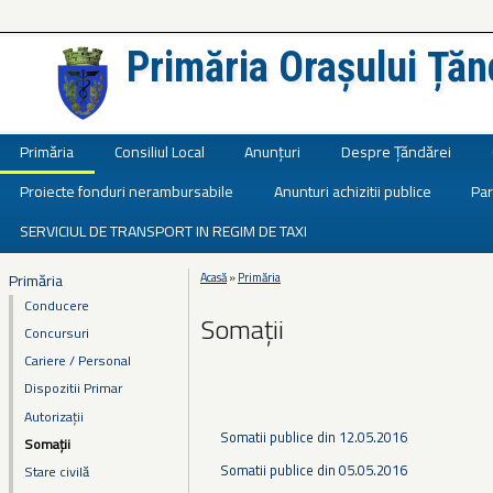
Primăria Orașului Țăn
Județul Ialomița
Primăria
Consiliul Local
Anunțuri
Despre Țăndărei
Proiecte fonduri nerambursabile
Anunturi achizitii publice
Par
SERVICIUL DE TRANSPORT IN REGIM DE TAXI
Primăria
Acasă
»
Primăria
Eşti aici
Conducere
Somații
Concursuri
Cariere / Personal
Dispozitii Primar
Autorizații
Somatii publice din 12.05.2016
Somații
Somatii publice din 05.05.2016
Stare civilă