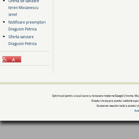
Oferta de vanzare
teren Mocanescu
Jenel
Notificare preemptori
Dragusin Petrica
Oferta vanzare
Dragusin Petrica
Optimizat pentru vizualizare cu browsere moderne (Google Chrome, Mozi
Drepturile asupra acestui website apar
Accesarea neautorizată a acestui si
Aut