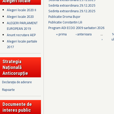
Alegeri locale
Sedinta extraordinara 29.12.2025
Alegeri locale 2020 II
Sedinta extraordinara 29.12.2025
Alegeri locale 2020
Publicatie Droma Bujor
Publicatie Constantin Lili
ALEGERI PARLAMENT
Program ADI ECOO 2009 sarbatori 2026
EUROPEAN 2019
Pagini
« prima
‹ anterioara
…
1
Anunt recrutare AEP
›
u
Alegeri locale partiale
2017
Strategia
Națională
Anticorupție
Declarația de aderare
Rapoarte
Documente de
interes public