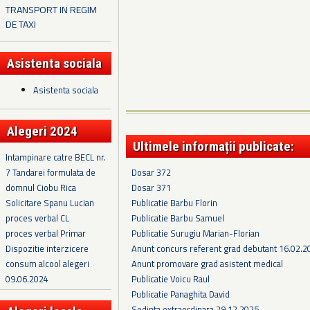
TRANSPORT IN REGIM
DE TAXI
Asistenta sociala
Asistenta sociala
Alegeri 2024
Ultimele informații publicate:
Intampinare catre BECL nr.
Dosar 372
7 Tandarei formulata de
Dosar 371
domnul Ciobu Rica
Publicatie Barbu Florin
Solicitare Spanu Lucian
Publicatie Barbu Samuel
proces verbal CL
Publicatie Surugiu Marian-Florian
proces verbal Primar
Anunt concurs referent grad debutant 16.02.2
Dispozitie interzicere
Anunt promovare grad asistent medical
consum alcool alegeri
Publicatie Voicu Raul
09.06.2024
Publicatie Panaghita David
Sedinta extraordinara 29.12.2025