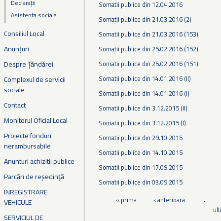
Declarații
Somatii publice din 12.04.2016
Asistenta sociala
Somatii publice din 21.03.2016 (2)
Consiliul Local
Somatii publice din 21.03.2016 (153)
Anunțuri
Somatii publice din 25.02.2016 (152)
Despre Țăndărei
Somatii publice din 25.02.2016 (151)
Somatii publice din 14.01.2016 (II)
Complexul de servicii
sociale
Somatii publice din 14.01.2016 (I)
Contact
Somatii publice din 3.12.2015 (II)
Monitorul Oficial Local
Somatii publice din 3.12.2015 (I)
Proiecte fonduri
Somatii publice din 29.10.2015
nerambursabile
Somatii publice din 14.10.2015
Anunturi achizitii publice
Somatii publice din 17.09.2015
Parcări de reședință
Somatii publice din 03.09.2015
INREGISTRARE
Pagini
« prima
‹ anterioara
…
VEHICULE
ul
SERVICIUL DE