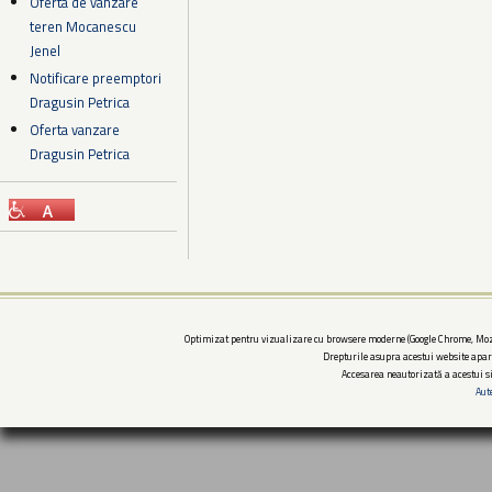
Oferta de vanzare
teren Mocanescu
Jenel
Notificare preemptori
Dragusin Petrica
Oferta vanzare
Dragusin Petrica
Optimizat pentru vizualizare cu browsere moderne (Google Chrome, Mozi
Drepturile asupra acestui website apar
Accesarea neautorizată a acestui si
Aut