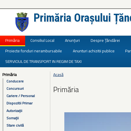
Primăria Orașului Țăn
Județul Ialomița
Primăria
Consiliul Local
Anunțuri
Despre Țăndărei
Proiecte fonduri nerambursabile
Anunturi achizitii publice
Par
SERVICIUL DE TRANSPORT IN REGIM DE TAXI
Primăria
Acasă
Eşti aici
Conducere
Primăria
Concursuri
Cariere / Personal
Dispozitii Primar
Autorizații
Somații
Stare civilă