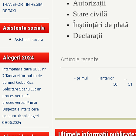
Autorizații
TRANSPORT IN REGIM
DE TAXI
Stare civilă
Înștiințări de plată
Asistenta sociala
Declarații
Asistenta sociala
Alegeri 2024
Articole recente:
Intampinare catre BECL nr.
7 Tandarei formulata de
« primul
‹ anterior
…
Pagini
domnul Ciobu Rica
50
51
Solicitare Spanu Lucian
proces verbal CL
proces verbal Primar
Dispozitie interzicere
consum alcool alegeri
09.06.2024
Ultimele informații publicate: