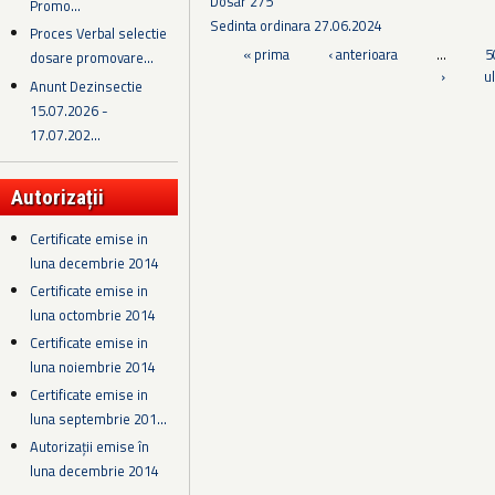
Dosar 275
Promo...
Sedinta ordinara 27.06.2024
Proces Verbal selectie
Pagini
« prima
‹ anterioara
…
5
dosare promovare...
›
u
Anunt Dezinsectie
15.07.2026 -
17.07.202...
Autorizații
Certificate emise in
luna decembrie 2014
Certificate emise in
luna octombrie 2014
Certificate emise in
luna noiembrie 2014
Certificate emise in
luna septembrie 201...
Autorizații emise în
luna decembrie 2014