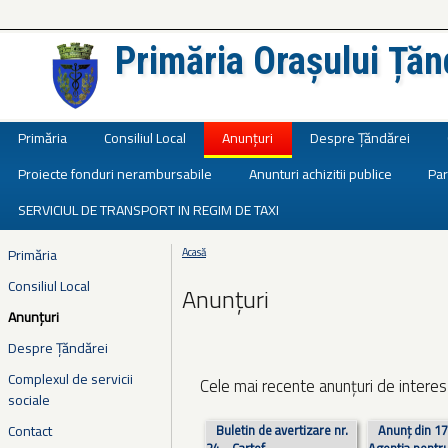
Primăria Orașului Țăn
Județul Ialomița
Primăria
Consiliul Local
Anunțuri
Despre Țăndărei
Proiecte fonduri nerambursabile
Anunturi achizitii publice
Par
SERVICIUL DE TRANSPORT IN REGIM DE TAXI
Primăria
Acasă
Eşti aici
Consiliul Local
Anunțuri
Anunțuri
Despre Țăndărei
Complexul de servicii
Cele mai recente anunțuri de interes 
sociale
Pagini
Contact
Buletin de avertizare nr.
Anunț din 17