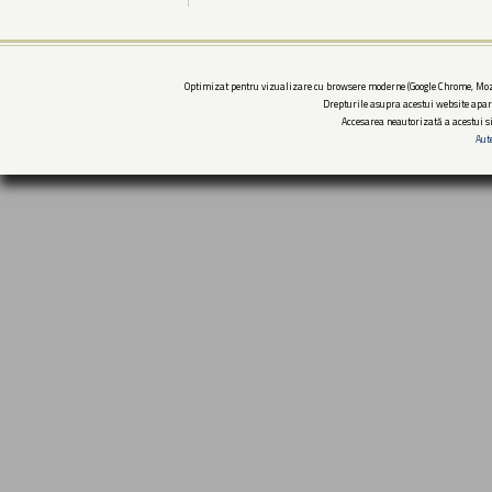
Optimizat pentru vizualizare cu browsere moderne (Google Chrome, Mozi
Drepturile asupra acestui website apar
Accesarea neautorizată a acestui si
Aut