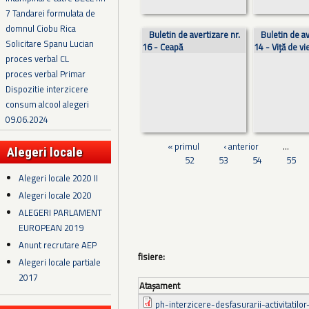
7 Tandarei formulata de
domnul Ciobu Rica
Buletin de avertizare nr.
Buletin de av
Solicitare Spanu Lucian
16 - Ceapă
14 - Viță de vi
proces verbal CL
proces verbal Primar
Dispozitie interzicere
consum alcool alegeri
09.06.2024
« primul
‹ anterior
…
Alegeri locale
52
53
54
55
Alegeri locale 2020 II
Alegeri locale 2020
ALEGERI PARLAMENT
EUROPEAN 2019
Anunt recrutare AEP
fisiere:
Alegeri locale partiale
2017
Ataşament
ph-interzicere-desfasurarii-activitatilor