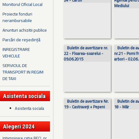
24 - Cartof
Agentia pentru
Monitorul Oficial Local
Mediului
Proiecte fonduri
nerambursabile
Anunturi achizitii publice
Parcări de reședință
Buletin de avertizare nr.
Buletin de a
INREGISTRARE
22 - Floarea-soarelui -
nr.21 - Pomi fr
VEHICULE
09.06.2015
arbori - 02.06
SERVICIUL DE
TRANSPORT IN REGIM
DE TAXI
Asistenta sociala
Buletin de avertizare Nr.
Buletin de av
19 - Castraveți + Pepeni
18 - Măr
Asistenta sociala
Alegeri 2024
Intampinare catre BECL nr.