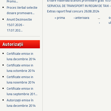
Eroare materiala la anunt promovare grad 10.
Promo...
SERVICIUL DE TRANSPORT IN REGIM DE TAXI 
Proces Verbal selectie
Extras raport final concurs 26.08.2024
dosare promovare...
Pagini
« prima
‹ anterioara
…
4
Anunt Dezinsectie
›
u
15.07.2026 -
17.07.202...
Autorizații
Certificate emise in
luna decembrie 2014
Certificate emise in
luna octombrie 2014
Certificate emise in
luna noiembrie 2014
Certificate emise in
luna septembrie 201...
Autorizații emise în
luna decembrie 2014