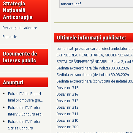
Strategia
tandarei.pdf
Națională
Anticorupție
Declarația de aderare
Rapoarte
Ultimele informații publicate:
comunicat-presa lansare proiect ambulatoriu 
Documente de
EXTINDEREA, REABILITAREA, MODERNIZAREA
interes public
SPITAL ORĂȘENESC ȚĂNDĂREI – Etapa 2, cod
Sedinta extraordinara (de indata) 30.08.2024
Sedinta extraordinara (de indata) 30.08.2024
Sedinta extraordinara (convocata de indata) 3
Anunțuri
Dosar nr. 315
Extras PV din Raport
Dosar nr. 314
final promovare gra...
Dosar nr. 313
Dosar nr. 312
Extras din PV Proba
Dosar nr. 311
Interviu Concurs Pro...
Dosar nr. 310
Extras din PV Proba
Dosar nr. 309
Scrisa Concurs