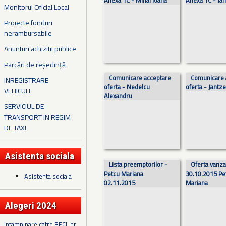
Anexa 1C - Mihai Ioana
Anexa 1C - Ja
Monitorul Oficial Local
Proiecte fonduri
nerambursabile
Anunturi achizitii publice
Parcări de reședință
Comunicare acceptare
Comunicare 
INREGISTRARE
oferta - Nedelcu
oferta - Jant
VEHICULE
Alexandru
SERVICIUL DE
TRANSPORT IN REGIM
DE TAXI
Asistenta sociala
Lista preemptorilor -
Oferta vanza
Petcu Mariana
30.10.2015 Pe
Asistenta sociala
02.11.2015
Mariana
Alegeri 2024
Intampinare catre BECL nr.