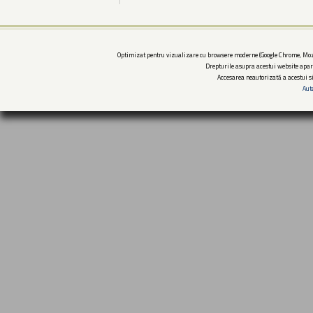
Optimizat pentru vizualizare cu browsere moderne (Google Chrome, Mozi
Drepturile asupra acestui website apar
Accesarea neautorizată a acestui si
Aut