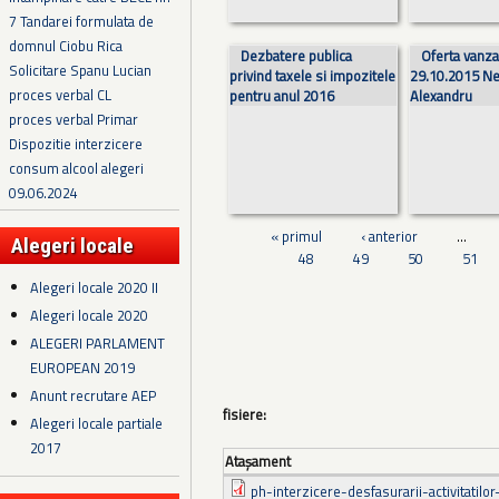
7 Tandarei formulata de
domnul Ciobu Rica
Dezbatere publica
Oferta vanza
Solicitare Spanu Lucian
privind taxele si impozitele
29.10.2015 N
proces verbal CL
pentru anul 2016
Alexandru
proces verbal Primar
Dispozitie interzicere
consum alcool alegeri
09.06.2024
« primul
‹ anterior
…
Alegeri locale
48
49
50
51
Alegeri locale 2020 II
Alegeri locale 2020
ALEGERI PARLAMENT
EUROPEAN 2019
Anunt recrutare AEP
fisiere:
Alegeri locale partiale
2017
Ataşament
ph-interzicere-desfasurarii-activitatilor