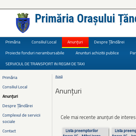
Primăria Orașului Țăn
Județul Ialomița
Primăria
Consiliul Local
Anunțuri
Despre Țăndărei
Proiecte fonduri nerambursabile
Anunturi achizitii publice
Par
SERVICIUL DE TRANSPORT IN REGIM DE TAXI
Primăria
Acasă
Eşti aici
Consiliul Local
Anunțuri
Anunțuri
Despre Țăndărei
Complexul de servicii
Cele mai recente anunțuri de interes 
sociale
Pagini
Contact
Lista preemptorilor
Lista preemp