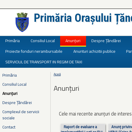
Primăria Orașului Țăn
Județul Ialomița
Primăria
Consiliul Local
Anunțuri
Despre Țăndărei
Proiecte fonduri nerambursabile
Anunturi achizitii publice
Par
SERVICIUL DE TRANSPORT IN REGIM DE TAXI
Primăria
Acasă
Eşti aici
Consiliul Local
Anunțuri
Anunțuri
Despre Țăndărei
Complexul de servicii
Cele mai recente anunțuri de interes 
sociale
Pagini
Contact
Raport de evaluare a
Anunț privin