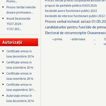
Proces Verbal privind completarea Biroului de 
Promo...
propusi de partidele politice 09.05.2024
Proces Verbal selectie
Declaratii avere functionarii publici 2022
dosare promovare...
Declaratii de interese functionarii publici 2022
Anunt Dezinsectie
Proces verbal incheiat astazi 01.05.20
15.07.2026 -
candidaturilor pentru functiile de primar
17.07.202...
Electoral de circumscriptie Oraseneasc
Pagini
« prima
‹ anterioara
…
5
Autorizații
›
u
Certificate emise in
luna decembrie 2014
Certificate emise in
luna octombrie 2014
Certificate emise in
luna noiembrie 2014
Certificate emise in
luna septembrie 201...
Autorizații emise în
luna decembrie 2014