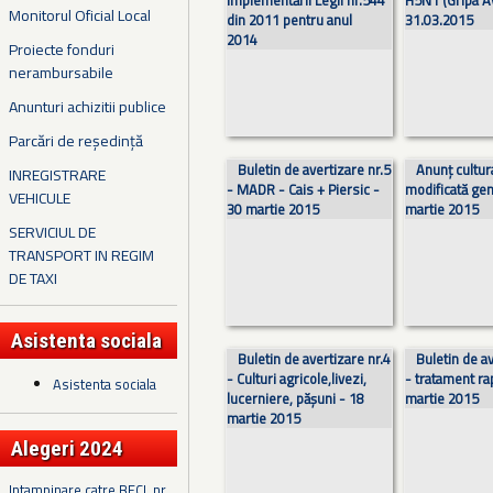
implementării Legii nr.544
H5N1 (Gripa Av
Monitorul Oficial Local
din 2011 pentru anul
31.03.2015
2014
Proiecte fonduri
nerambursabile
Anunturi achizitii publice
Parcări de reședință
Buletin de avertizare nr.5
Anunț cultur
INREGISTRARE
- MADR - Cais + Piersic -
modificată gen
VEHICULE
30 martie 2015
martie 2015
SERVICIUL DE
TRANSPORT IN REGIM
DE TAXI
Asistenta sociala
Buletin de avertizare nr.4
Buletin de av
- Culturi agricole,livezi,
- tratament ra
Asistenta sociala
lucerniere, pășuni - 18
martie 2015
martie 2015
Alegeri 2024
Intampinare catre BECL nr.