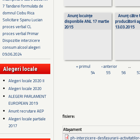
7 Tandarei formulata de
domnul Ciobu Rica
Anunț locuințe
Anunț către t
Solicitare Spanu Lucian
disponibile ANL 17 martie
producătorii ag
proces verbal CL
2015
13.03.2015
proces verbal Primar
Dispozitie interzicere
consum alcool alegeri
09.06.2024
« primul
‹ anterior
…
Alegeri locale
54
55
56
5
Alegeri locale 2020 II
Alegeri locale 2020
ALEGERI PARLAMENT
EUROPEAN 2019
Anunt recrutare AEP
fisiere:
Alegeri locale partiale
2017
Ataşament
ph-interzicere-desfasurarii-activitatilor