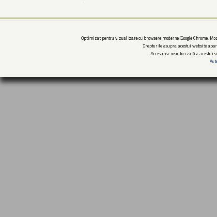
Optimizat pentru vizualizare cu browsere moderne (Google Chrome, Mozi
Drepturile asupra acestui website apar
Accesarea neautorizată a acestui si
Aut