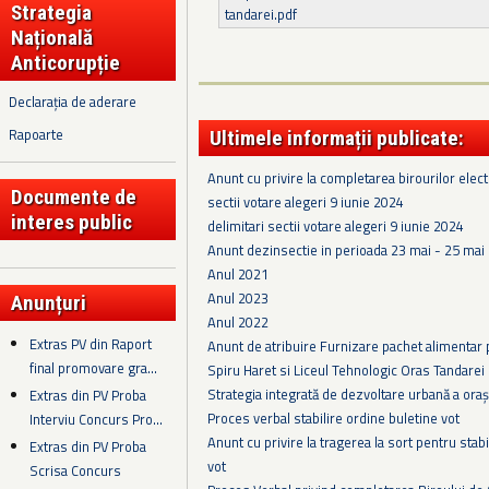
Strategia
tandarei.pdf
Națională
Anticorupție
Declarația de aderare
Rapoarte
Ultimele informații publicate:
Anunt cu privire la completarea birourilor elect
Documente de
sectii votare alegeri 9 iunie 2024
interes public
delimitari sectii votare alegeri 9 iunie 2024
Anunt dezinsectie in perioada 23 mai - 25 mai
Anul 2021
Anul 2023
Anunțuri
Anul 2022
Extras PV din Raport
Anunt de atribuire Furnizare pachet alimentar p
final promovare gra...
Spiru Haret si Liceul Tehnologic Oras Tandarei
Strategia integrată de dezvoltare urbană a or
Extras din PV Proba
Proces verbal stabilire ordine buletine vot
Interviu Concurs Pro...
Anunt cu privire la tragerea la sort pentru sta
Extras din PV Proba
vot
Scrisa Concurs