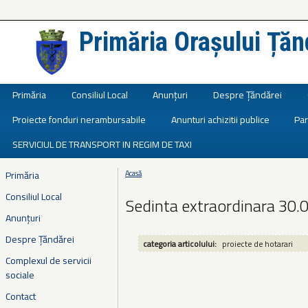
Primăria Orașului Țăn
Județul Ialomița
Primăria
Consiliul Local
Anunțuri
Despre Țăndărei
Proiecte fonduri nerambursabile
Anunturi achizitii publice
Par
SERVICIUL DE TRANSPORT IN REGIM DE TAXI
Primăria
Acasă
Eşti aici
Consiliul Local
Sedinta extraordinara 30.
Anunțuri
Despre Țăndărei
categoria articolului:
proiecte de hotarari
Complexul de servicii
sociale
Contact