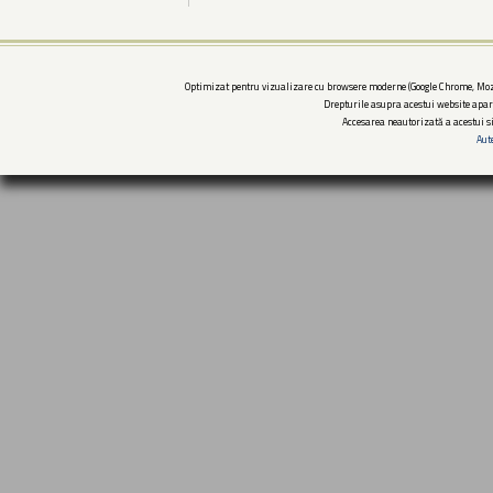
Optimizat pentru vizualizare cu browsere moderne (Google Chrome, Mozi
Drepturile asupra acestui website apar
Accesarea neautorizată a acestui si
Aut