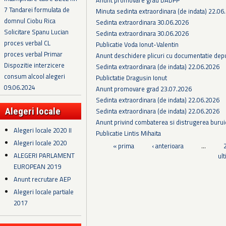
7 Tandarei formulata de
Minuta sedinta extraordinara (de indata) 22.06
domnul Ciobu Rica
Sedinta extraordinara 30.06.2026
Solicitare Spanu Lucian
Sedinta extraordinara 30.06.2026
proces verbal CL
Publicatie Voda Ionut-Valentin
proces verbal Primar
Anunt deschidere plicuri cu documentatie depus
Dispozitie interzicere
Sedinta extraordinara (de indata) 22.06.2026
consum alcool alegeri
Publictatie Dragusin Ionut
09.06.2024
Anunt promovare grad 23.07.2026
Sedinta extraordinara (de indata) 22.06.2026
Alegeri locale
Sedinta extraordinara (de indata) 22.06.2026
Anunt privind combaterea si distrugerea burui
Alegeri locale 2020 II
Publicatie Lintis Mihaita
Alegeri locale 2020
Pagini
« prima
‹ anterioara
…
ALEGERI PARLAMENT
ul
EUROPEAN 2019
Anunt recrutare AEP
Alegeri locale partiale
2017