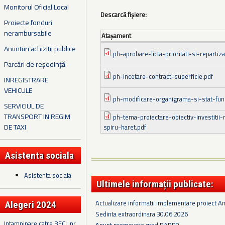
Monitorul Oficial Local
Descarcă fișiere:
Proiecte fonduri
nerambursabile
Ataşament
Anunturi achizitii publice
ph-aprobare-licta-prioritati-si-repartiz
Parcări de reședință
ph-incetare-contract-superficie.pdf
INREGISTRARE
VEHICULE
ph-modificare-organigrama-si-stat-func
SERVICIUL DE
TRANSPORT IN REGIM
ph-tema-proiectare-obiectiv-investitii-
DE TAXI
spiru-haret.pdf
Asistenta sociala
Asistenta sociala
Ultimele informații publicate:
Actualizare informatii implementare proiect 
Alegeri 2024
Sedinta extraordinara 30.06.2026
Intampinare catre BECL nr.
Anunt promovare grad DADPP