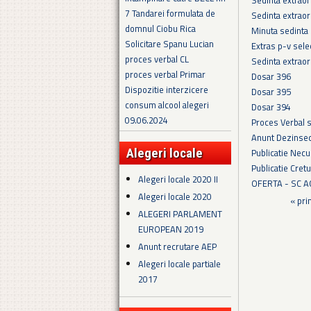
7 Tandarei formulata de
Sedinta extraor
domnul Ciobu Rica
Minuta sedinta
Solicitare Spanu Lucian
Extras p-v sel
proces verbal CL
Sedinta extraor
proces verbal Primar
Dosar 396
Dispozitie interzicere
Dosar 395
consum alcool alegeri
Dosar 394
09.06.2024
Proces Verbal 
Anunt Dezinsec
Alegeri locale
Publicatie Necu
Publicatie Cret
Alegeri locale 2020 II
OFERTA - SC 
Alegeri locale 2020
Pagini
« pri
ALEGERI PARLAMENT
EUROPEAN 2019
Anunt recrutare AEP
Alegeri locale partiale
2017