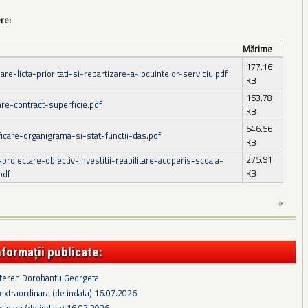
ere:
Mărime
177.16
re-licta-prioritati-si-repartizare-a-locuintelor-serviciu.pdf
KB
153.78
are-contract-superficie.pdf
KB
546.56
icare-organigrama-si-stat-functii-das.pdf
KB
275.91
roiectare-obiectiv-investitii-reabilitare-acoperis-scoala-
KB
pdf
»
nformații publicate:
 teren Dorobantu Georgeta
extraordinara (de indata) 16.07.2026
dinara (de indata) 16.07.2026