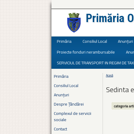
Primăria O
Județul Ialomița
Primăria
Consiliul Local
Anunțuri
Proiecte fonduri nerambursabile
Anun
SERVICIUL DE TRANSPORT IN REGIM DE TAX
Primăria
Acasă
Eşti aici
Consiliul Local
Sedinta 
Anunțuri
Despre Țăndărei
categoria art
Complexul de servicii
sociale
Contact