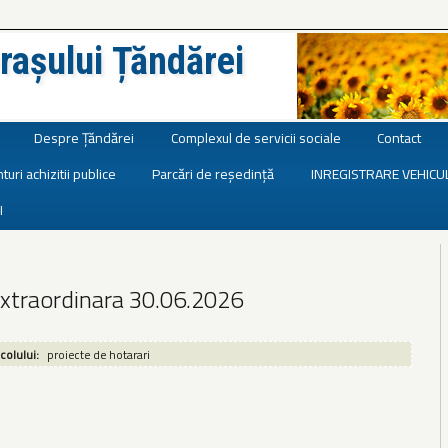
rașului Țăndărei
Despre Țăndărei
Complexul de servicii sociale
Contact
turi achizitii publice
Parcări de reședință
INREGISTRARE VEHICU
I
extraordinara 30.06.2026
icolului:
proiecte de hotarari