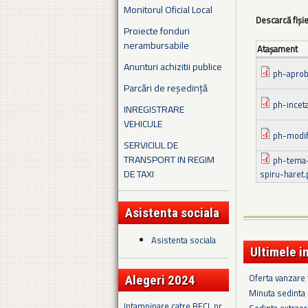
Monitorul Oficial Local
Descarcă fiși
Proiecte fonduri
nerambursabile
Ataşament
Anunturi achizitii publice
ph-aproba
Parcări de reședință
ph-incet
INREGISTRARE
VEHICULE
ph-modif
SERVICIUL DE
TRANSPORT IN REGIM
ph-tema-p
DE TAXI
spiru-haret.
Asistenta sociala
Asistenta sociala
Ultimele i
Oferta vanzare
Alegeri 2024
Minuta sedinta 
Intampinare catre BECL nr.
Sedinta extraor