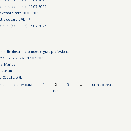
dinara (de indata) 16.07.2026
 extraordinara 30.06.2026
ectie dosare DADPP
dinara (de indata) 16.07.2026
selectie dosare promovare grad profesional
tie 15.07.2026 - 17.07.2026
lai Marius
u Marian
AGROCETE SRL
ma
‹ anterioara
1
2
3
…
urmatoarea ›
ultima »