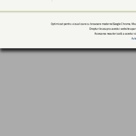
Optimizat pentru vizualizare cu browsere moderne (Google Chrome, Mozi
Drepturile asupra acestui website apar
Accesarea neautorizată a acestui si
Aut