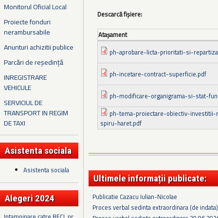
Monitorul Oficial Local
Descarcă fișiere:
Proiecte fonduri
nerambursabile
Ataşament
Anunturi achizitii publice
ph-aprobare-licta-prioritati-si-repartiz
Parcări de reședință
ph-incetare-contract-superficie.pdf
INREGISTRARE
VEHICULE
ph-modificare-organigrama-si-stat-func
SERVICIUL DE
TRANSPORT IN REGIM
ph-tema-proiectare-obiectiv-investitii-
DE TAXI
spiru-haret.pdf
Asistenta sociala
Asistenta sociala
Ultimele informații publicate:
Publicatie Cazacu Iulian-Nicolae
Alegeri 2024
Proces verbal sedinta extraordinara (de indata
Intampinare catre BECL nr.
Proces verbal sedinta extraordinara 30.06.202