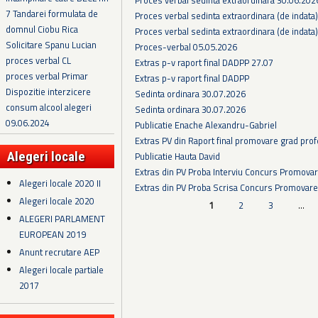
7 Tandarei formulata de
Proces verbal sedinta extraordinara (de indata
domnul Ciobu Rica
Proces verbal sedinta extraordinara (de indata
Solicitare Spanu Lucian
Proces-verbal 05.05.2026
proces verbal CL
Extras p-v raport final DADPP 27.07
proces verbal Primar
Extras p-v raport final DADPP
Dispozitie interzicere
Sedinta ordinara 30.07.2026
consum alcool alegeri
Sedinta ordinara 30.07.2026
09.06.2024
Publicatie Enache Alexandru-Gabriel
Extras PV din Raport final promovare grad prof
Alegeri locale
Publicatie Hauta David
Extras din PV Proba Interviu Concurs Promova
Alegeri locale 2020 II
Extras din PV Proba Scrisa Concurs Promovare
Alegeri locale 2020
Pagini
1
2
3
…
ALEGERI PARLAMENT
EUROPEAN 2019
Anunt recrutare AEP
Alegeri locale partiale
2017