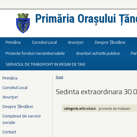
Primăria Orașului Țăn
Județul Ialomița
Primăria
Consiliul Local
Anunțuri
Despre Țăndărei
Proiecte fonduri nerambursabile
Anunturi achizitii publice
Par
SERVICIUL DE TRANSPORT IN REGIM DE TAXI
Primăria
Acasă
Eşti aici
Consiliul Local
Sedinta extraordinara 30.
Anunțuri
Despre Țăndărei
categoria articolului:
proiecte de hotarari
Complexul de servicii
sociale
Contact