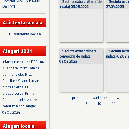
TRANSPORT IN REGIM
Sedinta extraordinara(de
Sedinta ordi
DE TAXI
indata) 03.05.2023
27.04.2023
Asistenta sociala
Asistenta sociala
Alegeri 2024
Sedinta extraordinara
Sedinta extr
convocata de indata
indata) 02.02.
02.03.2023
Intampinare catre BECL nr.
7 Tandarei formulata de
domnul Ciobu Rica
Solicitare Spanu Lucian
proces verbal CL
proces verbal Primar
« primul
‹ anterior
…
Dispozitie interzicere
9
10
11
…
consum alcool alegeri
09.06.2024
Alegeri locale