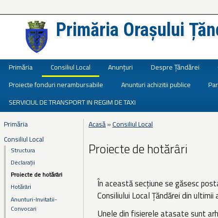
Primăria Orașului Țăn
Județul Ialomița
Primăria
Consiliul Local
Anunțuri
Despre Țăndărei
Proiecte fonduri nerambursabile
Anunturi achizitii publice
Par
SERVICIUL DE TRANSPORT IN REGIM DE TAXI
Primăria
Acasă
»
Consiliul Local
Eşti aici
Consiliul Local
Proiecte de hotărâri
Structura
Declarații
Proiecte de hotărâri
În această secțiune se găsesc posta
Hotărâri
Consiliului Local Țăndărei din ultimii
Anunturi-Invitatii-
Convocari
Unele din fisierele atasate sunt ar