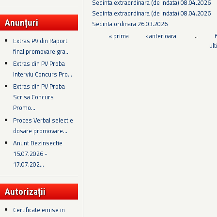
Sedinta extraordinara (de indata) 08.04.2026
Sedinta extraordinara (de indata) 08.04.2026
Anunțuri
Sedinta ordinara 26.03.2026
Pagini
« prima
‹ anterioara
…
Extras PV din Raport
ul
final promovare gra...
Extras din PV Proba
Interviu Concurs Pro...
Extras din PV Proba
Scrisa Concurs
Promo...
Proces Verbal selectie
dosare promovare...
Anunt Dezinsectie
15.07.2026 -
17.07.202...
Autorizații
Certificate emise in