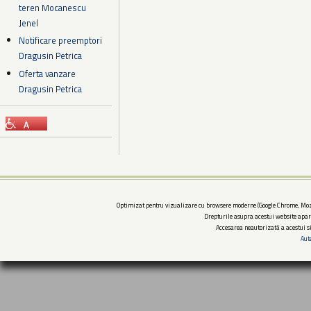
teren Mocanescu
Jenel
Notificare preemptori
Dragusin Petrica
Oferta vanzare
Dragusin Petrica
Optimizat pentru vizualizare cu browsere moderne (Google Chrome, Mozi
Drepturile asupra acestui website apar
Accesarea neautorizată a acestui si
Aut