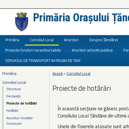
Primăria Orașului Țăn
Județul Ialomița
Primăria
Consiliul Local
Anunțuri
Despre Țăndărei
Proiecte fonduri nerambursabile
Anunturi achizitii publice
Par
SERVICIUL DE TRANSPORT IN REGIM DE TAXI
Primăria
Acasă
»
Consiliul Local
Eşti aici
Consiliul Local
Proiecte de hotărâri
Structura
Declarații
Proiecte de hotărâri
În această secțiune se găsesc posta
Hotărâri
Consiliului Local Țăndărei din ultimii
Anunturi-Invitatii-
Convocari
Unele din fisierele atasate sunt ar