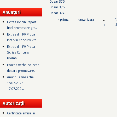
Dosar 376
Dosar 375
Anunțuri
Dosar 374
Pagini
« prima
‹ anterioara
…
1
Extras PV din Raport
›
u
final promovare gra...
Extras din PV Proba
Interviu Concurs Pro...
Extras din PV Proba
Scrisa Concurs
Promo...
Proces Verbal selectie
dosare promovare...
Anunt Dezinsectie
15.07.2026 -
17.07.202...
Autorizații
Certificate emise in