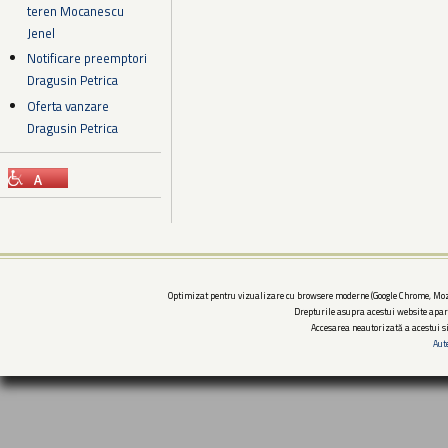
teren Mocanescu
Jenel
Notificare preemptori
Dragusin Petrica
Oferta vanzare
Dragusin Petrica
Optimizat pentru vizualizare cu browsere moderne (Google Chrome, Mozi
Drepturile asupra acestui website apar
Accesarea neautorizată a acestui si
Aut