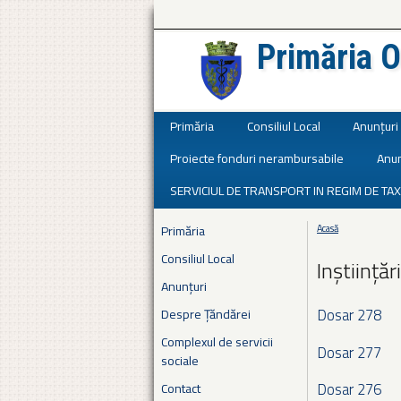
Primăria O
Județul Ialomița
Primăria
Consiliul Local
Anunțuri
Proiecte fonduri nerambursabile
Anun
SERVICIUL DE TRANSPORT IN REGIM DE TAX
Primăria
Acasă
Eşti aici
Consiliul Local
Inștiințăr
Anunțuri
Dosar 278
Despre Țăndărei
Complexul de servicii
Dosar 277
sociale
Dosar 276
Contact