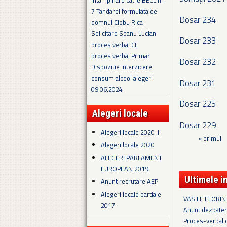
Intampinare catre BECL nr.
7 Tandarei formulata de
Dosar 234
domnul Ciobu Rica
Solicitare Spanu Lucian
Dosar 233
proces verbal CL
proces verbal Primar
Dosar 232
Dispozitie interzicere
consum alcool alegeri
Dosar 231
09.06.2024
Dosar 225
Alegeri locale
Dosar 229
Alegeri locale 2020 II
Pagini
« primul
Alegeri locale 2020
ALEGERI PARLAMENT
EUROPEAN 2019
Ultimele i
Anunt recrutare AEP
Alegeri locale partiale
VASILE FLORIN
2017
Anunt dezbater
Proces-verbal 