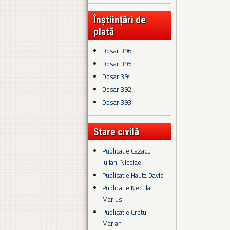
Înștiințări de
plată
Dosar 396
Dosar 395
Dosar 394
Dosar 392
Dosar 393
Stare civilă
Publicatie Cazacu
Iulian-Nicolae
Publicatie Hauta David
Publicatie Neculai
Marius
Publicatie Cretu
Marian