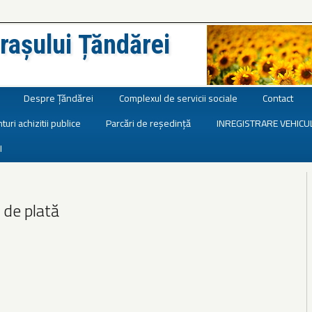
rașului Țăndărei
Despre Țăndărei
Complexul de servicii sociale
Contact
turi achizitii publice
Parcări de reședință
INREGISTRARE VEHICU
I
i de plată