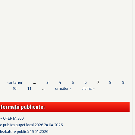
‹ anterior
…
3
4
5
6
7
8
9
10
11
…
următor ›
ultima »
nformații publicate:
 - OFERTA 300
e publica buget local 2026 24.04.2026
dezbatere publică 15.04.2026