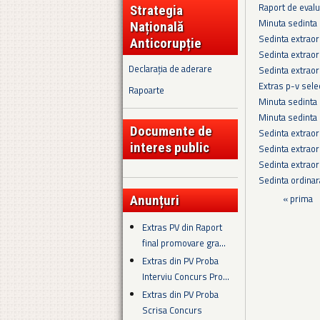
Raport de evalu
Strategia
Minuta sedinta 
Națională
Sedinta extraor
Anticorupție
Sedinta extraor
Declarația de aderare
Sedinta extraor
Extras p-v sel
Rapoarte
Minuta sedinta 
Minuta sedinta
Documente de
Sedinta extraor
interes public
Sedinta extraor
Sedinta extraor
Sedinta ordina
Pagini
« prima
Anunțuri
Extras PV din Raport
final promovare gra...
Extras din PV Proba
Interviu Concurs Pro...
Extras din PV Proba
Scrisa Concurs