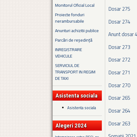
Monitorul Oficial Local
Dosar 275
Proiecte fonduri
Dosar 274
nerambursabile
Anunturi achizitii publice
Anunt dosar 
Parcări de reședință
Dosar 273
INREGISTRARE
VEHICULE
Dosar 272
SERVICIUL DE
TRANSPORT IN REGIM
Dosar 271
DE TAXI
Dosar 270
Asistenta sociala
Dosar 265
Asistenta sociala
Dosar 264
Dosar 263
Alegeri 2024
Somații 2021