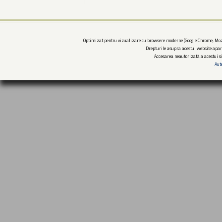
Optimizat pentru vizualizare cu browsere moderne (Google Chrome, Mozi
Drepturile asupra acestui website apar
Accesarea neautorizată a acestui si
Aut