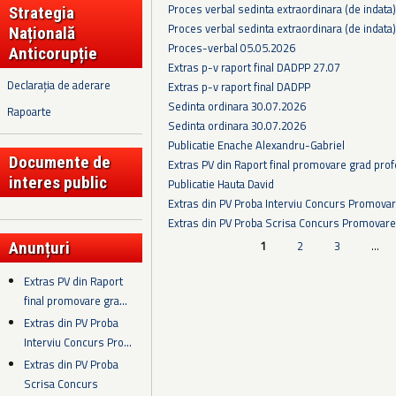
Proces verbal sedinta extraordinara (de indata
Strategia
Proces verbal sedinta extraordinara (de indata
Națională
Proces-verbal 05.05.2026
Anticorupție
Extras p-v raport final DADPP 27.07
Declarația de aderare
Extras p-v raport final DADPP
Sedinta ordinara 30.07.2026
Rapoarte
Sedinta ordinara 30.07.2026
Publicatie Enache Alexandru-Gabriel
Documente de
Extras PV din Raport final promovare grad prof
interes public
Publicatie Hauta David
Extras din PV Proba Interviu Concurs Promova
Extras din PV Proba Scrisa Concurs Promovare
Pagini
1
2
3
…
Anunțuri
Extras PV din Raport
final promovare gra...
Extras din PV Proba
Interviu Concurs Pro...
Extras din PV Proba
Scrisa Concurs