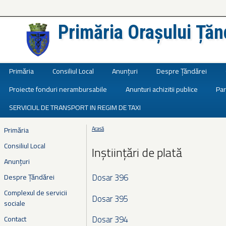
Primăria Orașului Țăn
Județul Ialomița
Primăria
Consiliul Local
Anunțuri
Despre Țăndărei
Proiecte fonduri nerambursabile
Anunturi achizitii publice
Par
SERVICIUL DE TRANSPORT IN REGIM DE TAXI
Primăria
Acasă
Eşti aici
Consiliul Local
Inștiințări de plată
Anunțuri
Dosar 396
Despre Țăndărei
Complexul de servicii
Dosar 395
sociale
Dosar 394
Contact