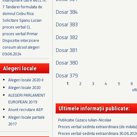
Intampinare catre BECL nr.
7 Tandarei formulata de
Dosar 384
domnul Ciobu Rica
Solicitare Spanu Lucian
Dosar 383
proces verbal CL
proces verbal Primar
Dosar 382
Dispozitie interzicere
consum alcool alegeri
Dosar 381
09.06.2024
Dosar 380
Alegeri locale
Dosar 379
Alegeri locale 2020 II
Pagini
1
2
3
4
5
6
Alegeri locale 2020
ul
ALEGERI PARLAMENT
EUROPEAN 2019
Ultimele informații publicate:
Anunt recrutare AEP
Alegeri locale partiale
Publicatie Cazacu Iulian-Nicolae
2017
Proces verbal sedinta extraordinara (de indata
Proces verbal sedinta extraordinara 30.06.202