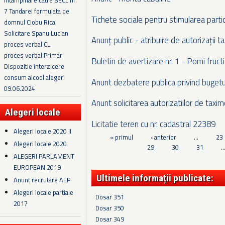
Intampinare catre BECL nr.
7 Tandarei formulata de
Tichete sociale pentru stimularea partic
domnul Ciobu Rica
Solicitare Spanu Lucian
Anunț public - atribuire de autorizații ta
proces verbal CL
proces verbal Primar
Buletin de avertizare nr. 1 - Pomi fructi
Dispozitie interzicere
consum alcool alegeri
Anunt dezbatere publica privind bugetu
09.06.2024
Anunt solicitarea autorizatiilor de taxim
Alegeri locale
Licitatie teren cu nr. cadastral 22389
Alegeri locale 2020 II
Pagini
« primul
‹ anterior
…
23
Alegeri locale 2020
29
30
31
ALEGERI PARLAMENT
EUROPEAN 2019
Ultimele informații publicate:
Anunt recrutare AEP
Alegeri locale partiale
Dosar 351
2017
Dosar 350
Dosar 349