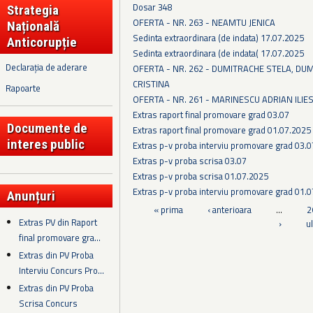
Dosar 348
Strategia
OFERTA - NR. 263 - NEAMTU JENICA
Națională
Sedinta extraordinara (de indata) 17.07.2025
Anticorupție
Sedinta extraordinara (de indata( 17.07.2025
Declarația de aderare
OFERTA - NR. 262 - DUMITRACHE STELA, D
CRISTINA
Rapoarte
OFERTA - NR. 261 - MARINESCU ADRIAN ILIE
Extras raport final promovare grad 03.07
Documente de
Extras raport final promovare grad 01.07.2025
interes public
Extras p-v proba interviu promovare grad 03.0
Extras p-v proba scrisa 03.07
Extras p-v proba scrisa 01.07.2025
Extras p-v proba interviu promovare grad 01.0
Anunțuri
Pagini
« prima
‹ anterioara
…
2
Extras PV din Raport
›
u
final promovare gra...
Extras din PV Proba
Interviu Concurs Pro...
Extras din PV Proba
Scrisa Concurs