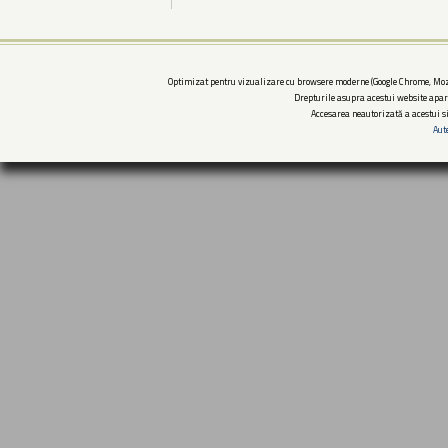
Optimizat pentru vizualizare cu browsere moderne (Google Chrome, Mozi
Drepturile asupra acestui website apar
Accesarea neautorizată a acestui si
Aut