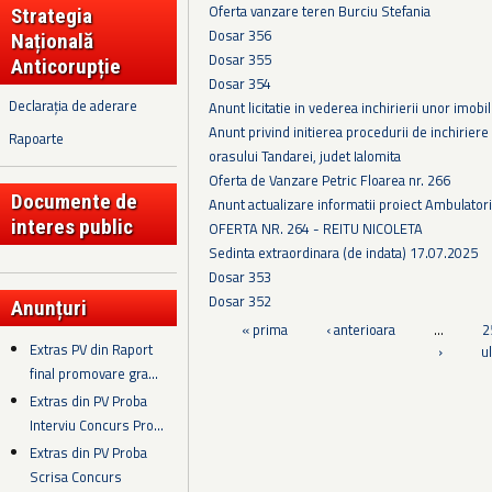
Oferta vanzare teren Burciu Stefania
Strategia
Dosar 356
Națională
Dosar 355
Anticorupție
Dosar 354
Declarația de aderare
Anunt licitatie in vederea inchirierii unor imobi
Anunt privind initierea procedurii de inchiriere a
Rapoarte
orasului Tandarei, judet Ialomita
Oferta de Vanzare Petric Floarea nr. 266
Documente de
Anunt actualizare informatii proiect Ambulator
interes public
OFERTA NR. 264 - REITU NICOLETA
Sedinta extraordinara (de indata) 17.07.2025
Dosar 353
Dosar 352
Anunțuri
Pagini
« prima
‹ anterioara
…
2
Extras PV din Raport
›
u
final promovare gra...
Extras din PV Proba
Interviu Concurs Pro...
Extras din PV Proba
Scrisa Concurs