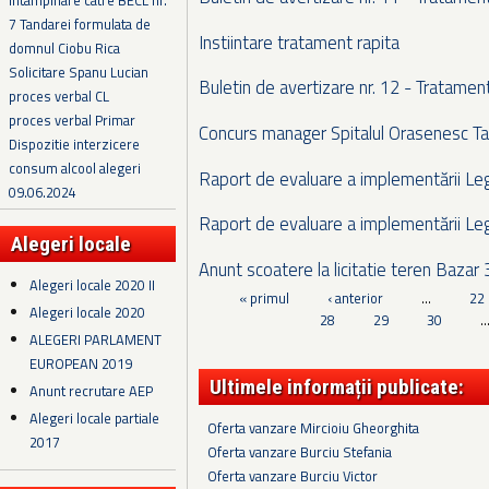
Intampinare catre BECL nr.
7 Tandarei formulata de
Instiintare tratament rapita
domnul Ciobu Rica
Solicitare Spanu Lucian
Buletin de avertizare nr. 12 - Tratament
proces verbal CL
proces verbal Primar
Concurs manager Spitalul Orasenesc Ta
Dispozitie interzicere
consum alcool alegeri
Raport de evaluare a implementării Leg
09.06.2024
Raport de evaluare a implementării Leg
Alegeri locale
Anunt scoatere la licitatie teren Baza
Alegeri locale 2020 II
Pagini
« primul
‹ anterior
…
22
Alegeri locale 2020
28
29
30
ALEGERI PARLAMENT
EUROPEAN 2019
Ultimele informații publicate:
Anunt recrutare AEP
Alegeri locale partiale
Oferta vanzare Mircioiu Gheorghita
2017
Oferta vanzare Burciu Stefania
Oferta vanzare Burciu Victor