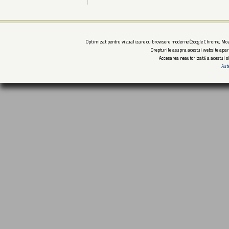
Optimizat pentru vizualizare cu browsere moderne (Google Chrome, Mozi
Drepturile asupra acestui website apar
Accesarea neautorizată a acestui si
Aut