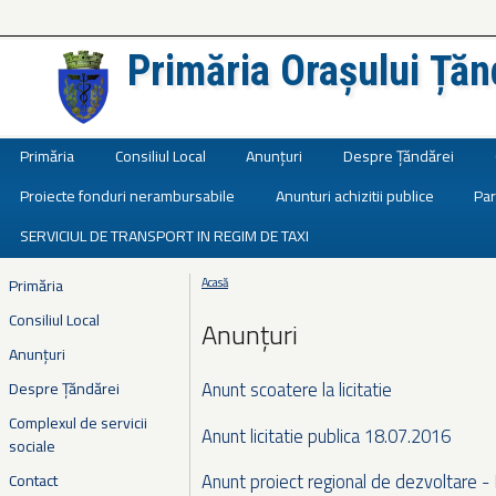
Primăria Orașului Țăn
Județul Ialomița
Primăria
Consiliul Local
Anunțuri
Despre Țăndărei
Proiecte fonduri nerambursabile
Anunturi achizitii publice
Par
SERVICIUL DE TRANSPORT IN REGIM DE TAXI
Primăria
Acasă
Eşti aici
Consiliul Local
Anunțuri
Anunțuri
Anunt scoatere la licitatie
Despre Țăndărei
Complexul de servicii
Anunt licitatie publica 18.07.2016
sociale
Anunt proiect regional de dezvoltare -
Contact