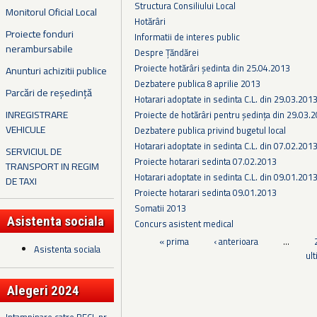
Structura Consiliului Local
Monitorul Oficial Local
Hotărâri
Proiecte fonduri
Informatii de interes public
nerambursabile
Despre Țăndărei
Proiecte hotărâri ședinta din 25.04.2013
Anunturi achizitii publice
Dezbatere publica 8 aprilie 2013
Parcări de reședință
Hotarari adoptate in sedinta C.L. din 29.03.201
INREGISTRARE
Proiecte de hotărâri pentru ședința din 29.03.
VEHICULE
Dezbatere publica privind bugetul local
Hotarari adoptate in sedinta C.L. din 07.02.201
SERVICIUL DE
Proiecte hotarari sedinta 07.02.2013
TRANSPORT IN REGIM
Hotarari adoptate in sedinta C.L. din 09.01.201
DE TAXI
Proiecte hotarari sedinta 09.01.2013
Somatii 2013
Asistenta sociala
Concurs asistent medical
Pagini
« prima
‹ anterioara
…
Asistenta sociala
ul
Alegeri 2024