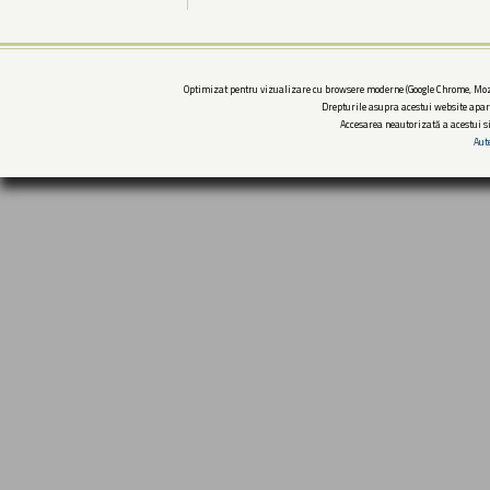
Optimizat pentru vizualizare cu browsere moderne (Google Chrome, Mozi
Drepturile asupra acestui website apar
Accesarea neautorizată a acestui si
Aut