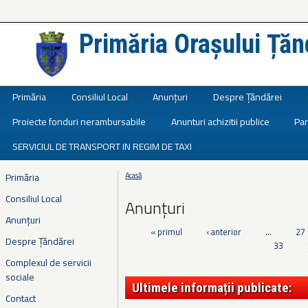
Primăria Orașului Țăn
Județul Ialomița
Primăria
Consiliul Local
Anunțuri
Despre Țăndărei
Proiecte fonduri nerambursabile
Anunturi achizitii publice
Par
SERVICIUL DE TRANSPORT IN REGIM DE TAXI
Primăria
Acasă
Eşti aici
Consiliul Local
Anunțuri
Anunțuri
« primul
‹ anterior
…
27
Pagini
Despre Țăndărei
33
Complexul de servicii
sociale
Ultimele informații publicate:
Contact