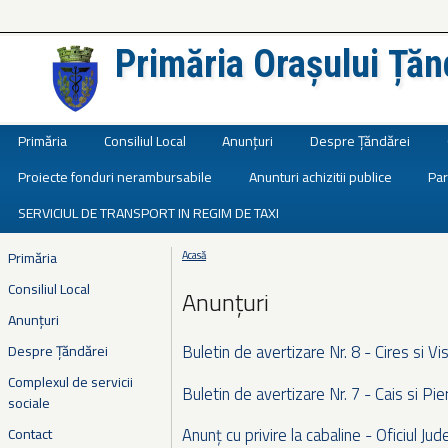
Primăria Orașului Țăn
Județul Ialomița
Primăria
Consiliul Local
Anunțuri
Despre Țăndărei
Proiecte fonduri nerambursabile
Anunturi achizitii publice
Par
SERVICIUL DE TRANSPORT IN REGIM DE TAXI
Primăria
Acasă
Eşti aici
Consiliul Local
Anunțuri
Anunțuri
Buletin de avertizare Nr. 8 - Cires si Vis
Despre Țăndărei
Complexul de servicii
Buletin de avertizare Nr. 7 - Cais si Pie
sociale
Anunț cu privire la cabaline - Oficiul J
Contact