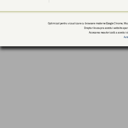
Optimizat pentru vizualizare cu browsere moderne (Google Chrome, Mozi
Drepturile asupra acestui website apar
Accesarea neautorizată a acestui si
Aut