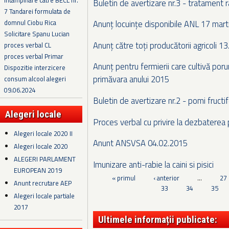
Intampinare catre BECL nr.
Buletin de avertizare nr.3 - tratament 
7 Tandarei formulata de
domnul Ciobu Rica
Anunț locuințe disponibile ANL 17 mar
Solicitare Spanu Lucian
Anunț către toți producătorii agricoli 1
proces verbal CL
proces verbal Primar
Anunț pentru fermierii care cultivă por
Dispozitie interzicere
primăvara anului 2015
consum alcool alegeri
09.06.2024
Buletin de avertizare nr.2 - pomi fructi
Alegeri locale
Proces verbal cu privire la dezbaterea p
Alegeri locale 2020 II
Anunt ANSVSA 04.02.2015
Alegeri locale 2020
ALEGERI PARLAMENT
Imunizare anti-rabie la caini si pisici
EUROPEAN 2019
Pagini
« primul
‹ anterior
…
27
Anunt recrutare AEP
33
34
35
Alegeri locale partiale
2017
Ultimele informații publicate: