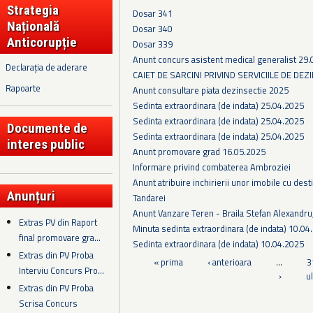
Strategia
Dosar 341
Națională
Dosar 340
Anticorupție
Dosar 339
Anunt concurs asistent medical generalist 29
Declarația de aderare
CAIET DE SARCINI PRIVIND SERVICIILE DE DEZ
Rapoarte
Anunt consultare piata dezinsectie 2025
Sedinta extraordinara (de indata) 25.04.2025
Sedinta extraordinara (de indata) 25.04.2025
Documente de
Sedinta extraordinara (de indata) 25.04.2025
interes public
Anunt promovare grad 16.05.2025
Informare privind combaterea Ambroziei
Anunt atribuire inchirierii unor imobile cu dest
Anunțuri
Tandarei
Anunt Vanzare Teren - Braila Stefan Alexandr
Extras PV din Raport
Minuta sedinta extraordinara (de indata) 10.04
final promovare gra...
Sedinta extraordinara (de indata) 10.04.2025
Extras din PV Proba
Pagini
« prima
‹ anterioara
…
3
Interviu Concurs Pro...
›
u
Extras din PV Proba
Scrisa Concurs