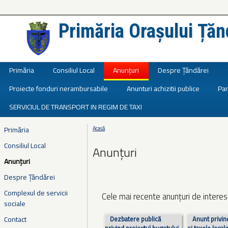
Primăria Orașului Țăn
Județul Ialomița
Primăria
Consiliul Local
Anunțuri
Despre Țăndărei
Proiecte fonduri nerambursabile
Anunturi achizitii publice
Par
SERVICIUL DE TRANSPORT IN REGIM DE TAXI
Primăria
Acasă
Eşti aici
Consiliul Local
Anunțuri
Anunțuri
Despre Țăndărei
Complexul de servicii
Cele mai recente anunțuri de interes 
sociale
Pagini
Contact
Dezbatere publică
Anunt privin