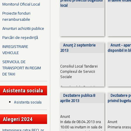
privind proiectul bugetului
si taxele local
Monitorul Oficial Local
local
Proiecte fonduri
nerambursabile
Anunturi achizitii publice
Parcări de reședință
Anunț 2 septembrie
Anunt - apa
INREGISTRARE
2013
disponibil in 
VEHICULE
SERVICIUL DE
Consiliul Local Tandarei
TRANSPORT IN REGIM
Complexul de Servicii
DE TAXI
Sociale
Complexul de Servicii
Asistenta sociala
Sociale Tandarei
Dezbatere publica 8
Dezbatere p
organizeaza concurs
aprilie 2013
privind bugetul
Asistenta sociala
pentru ocuparea postului
de...
Citește mai mult
Anunt
Alegeri 2024
In data de 08.04.2013 ora
Anunt
10:00 va invitam in sala de
Primaria orasu
Intampinare catre BECL nr.