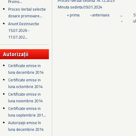
Proces-verbal sedinta 14.12.2023
Promo...
Minuta sedinta 09.01.2024
Proces Verbal selectie
Pagini
« prima
‹ anterioara
…
5
dosare promovare...
›
u
Anunt Dezinsectie
15.07.2026 -
17.07.202...
Autorizații
Certificate emise in
luna decembrie 2014
Certificate emise in
luna octombrie 2014
Certificate emise in
luna noiembrie 2014
Certificate emise in
luna septembrie 201...
Autorizații emise în
luna decembrie 2014