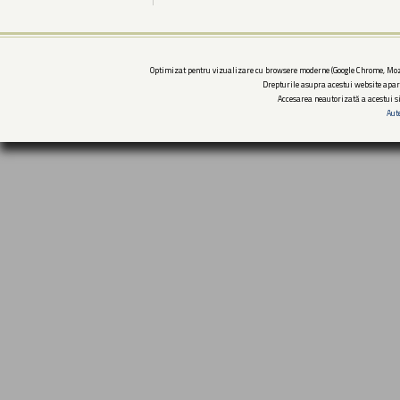
Optimizat pentru vizualizare cu browsere moderne (Google Chrome, Mozi
Drepturile asupra acestui website apar
Accesarea neautorizată a acestui si
Aut