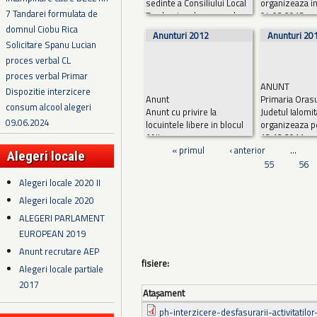
sedinte a Consiliului Local
organizeaza in
7 Tandarei formulata de
Tandarei unde va avea loc o
04.03.2013, or
dezbatere publica
sala de sedint
domnul Ciobu Rica
Anunturi 2012
Anunturi 20
referitoare la...
Citește mai
Consiliului Loc
Solicitare Spanu Lucian
mult
dezbatere publ
proces verbal CL
mai mult
proces verbal Primar
ANUNT
Dispozitie interzicere
Anunt
Primaria Orasu
consum alcool alegeri
Anunt cu privire la
Judetul Ialomit
09.06.2024
locuintele libere in blocul
organizeaza p
ANL.
12.12.2011, or
« primul
‹ anterior
sala de sedint
…
Alegeri locale
Consiliului Loc
55
56
http://www.votlegal.mai.gov.ro/
Citește mai mu
Alegeri locale 2020 II
Alegeri locale 2020
Anunt
ALEGERI PARLAMENT
EUROPEAN 2019
Anunt recrutare AEP
fisiere:
Alegeri locale partiale
2017
Ataşament
ph-interzicere-desfasurarii-activitatilor