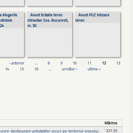
la Alegerile
Anunt licitatie teren
Anunt PUZ lotizare
edintele
intravilan Sos. Bucuresti,
teren
024
nr. 30
‹ anterior
…
8
9
10
11
12
13
14
15
16
…
următor ›
ultima »
Mărime
337.55
icere-desfasurarii-activitatilor-jocuri-pe-teritoriul-orasului-