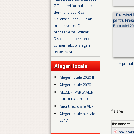
7 Tandarei formulata de
domnul Ciobu Rica
Delimitari 
Solicitare Spanu Lucian
pentru Pres
proces verbal CL
Romaniei 2
proces verbal Primar
Dispozitie interzicere
consum alcool alegeri
09.06.2024
« primul
Alegeri locale
Alegeri locale 2020 II
Alegeri locale 2020
ALEGERI PARLAMENT
EUROPEAN 2019
Anunt recrutare AEP
fisiere:
Alegeri locale partiale
2017
Ataşament
ph-interz