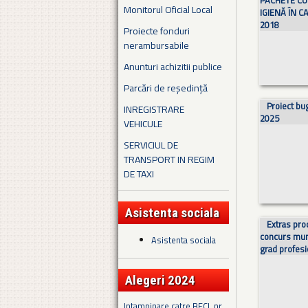
PACHETE CU
Monitorul Oficial Local
IGIENĂ ÎN 
2018
Proiecte fonduri
nerambursabile
Anunturi achizitii publice
Parcări de reședință
Proiect bug
INREGISTRARE
2025
VEHICULE
SERVICIUL DE
TRANSPORT IN REGIM
DE TAXI
Asistenta sociala
Extras pro
concurs munc
Asistenta sociala
grad profesi
Alegeri 2024
Intampinare catre BECL nr.