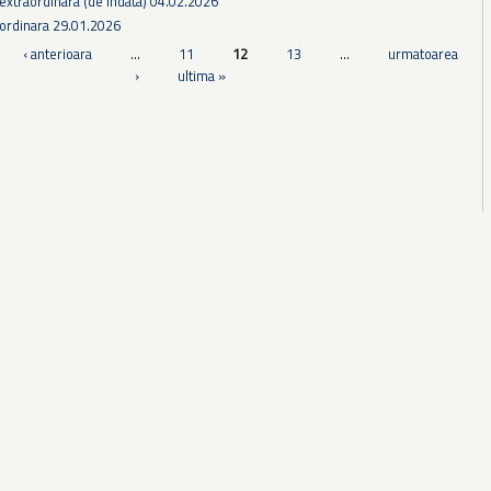
extraordinara (de indata) 04.02.2026
 ordinara 29.01.2026
‹ anterioara
…
11
12
13
…
urmatoarea
›
ultima »