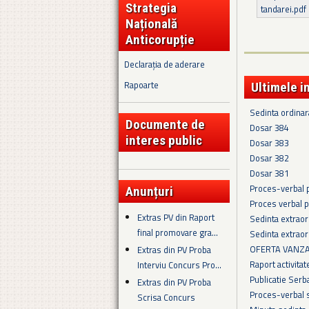
Strategia
tandarei.pdf
Națională
Anticorupție
Declarația de aderare
Rapoarte
Ultimele i
Sedinta ordina
Documente de
Dosar 384
interes public
Dosar 383
Dosar 382
Dosar 381
Proces-verbal 
Anunțuri
Proces verbal 
Extras PV din Raport
Sedinta extraor
final promovare gra...
Sedinta extraor
OFERTA VANZAR
Extras din PV Proba
Raport activita
Interviu Concurs Pro...
Publicatie Serb
Extras din PV Proba
Proces-verbal 
Scrisa Concurs