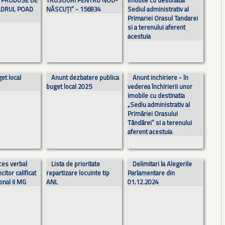
 PRODUSE DE
TRUSOURI PENTRU NOU-
imobile cu destinatia
CADRUL POAD
NĂSCUȚI” - 156834
Sediul administrativ al
Primariei Orasul Tandarei
si a terenului aferent
acestuia
et local
Anunt dezbatere publica
Anunt inchiriere - în
buget local 2025
vederea închirierii unor
imobile cu destinatia
„Sediu administrativ al
Primăriei Orasului
Tăndărei” si a terenului
aferent acestuia
ces verbal
Lista de prioritate
Delimitari la Alegerile
itor calificat
repartizare locuinte tip
Parlamentare din
onal II MG
ANL
01.12.2024