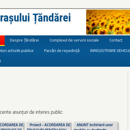
rașului Țăndărei
Despre Țăndărei
Complexul de servicii sociale
Contact
turi achizitii publice
Parcări de reședință
INREGISTRARE VEHICU
I
cente anunțuri de interes public:
 ACORDAREA DE
Proiect - ACORDAREA DE
ANUNT inchirierii unor