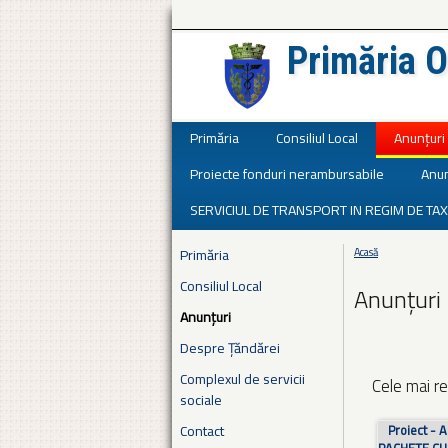
Primăria O
Județul Ialomița
Primăria
Consiliul Local
Anunțuri
Proiecte fonduri nerambursabile
Anun
SERVICIUL DE TRANSPORT IN REGIM DE TAX
Primăria
Acasă
Eşti aici
Consiliul Local
Anunțuri
Anunțuri
Despre Țăndărei
Complexul de servicii
Cele mai re
sociale
Pagini
Contact
Proiect -