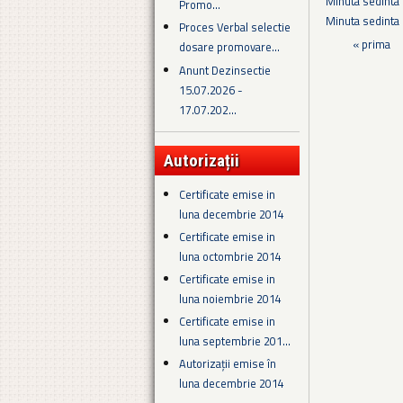
Minuta sedinta 
Promo...
Minuta sedinta
Proces Verbal selectie
Pagini
« prima
dosare promovare...
Anunt Dezinsectie
15.07.2026 -
17.07.202...
Autorizații
Certificate emise in
luna decembrie 2014
Certificate emise in
luna octombrie 2014
Certificate emise in
luna noiembrie 2014
Certificate emise in
luna septembrie 201...
Autorizații emise în
luna decembrie 2014