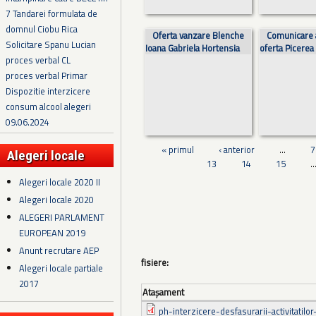
7 Tandarei formulata de
domnul Ciobu Rica
Oferta vanzare Blenche
Comunicare 
Solicitare Spanu Lucian
Ioana Gabriela Hortensia
oferta Picerea
proces verbal CL
proces verbal Primar
Dispozitie interzicere
consum alcool alegeri
09.06.2024
« primul
‹ anterior
…
7
Alegeri locale
13
14
15
Alegeri locale 2020 II
Alegeri locale 2020
ALEGERI PARLAMENT
EUROPEAN 2019
Anunt recrutare AEP
fisiere:
Alegeri locale partiale
2017
Ataşament
ph-interzicere-desfasurarii-activitatilor