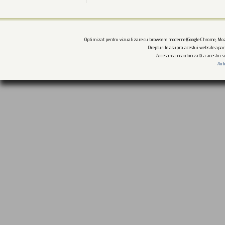
Optimizat pentru vizualizare cu browsere moderne (Google Chrome, Mozi
Drepturile asupra acestui website apar
Accesarea neautorizată a acestui si
Aut