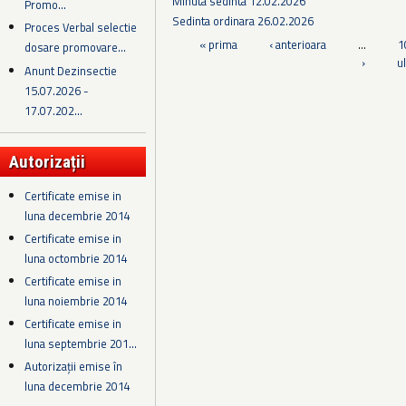
Minuta sedinta 12.02.2026
Promo...
Sedinta ordinara 26.02.2026
Proces Verbal selectie
Pagini
« prima
‹ anterioara
…
1
dosare promovare...
›
u
Anunt Dezinsectie
15.07.2026 -
17.07.202...
Autorizații
Certificate emise in
luna decembrie 2014
Certificate emise in
luna octombrie 2014
Certificate emise in
luna noiembrie 2014
Certificate emise in
luna septembrie 201...
Autorizații emise în
luna decembrie 2014