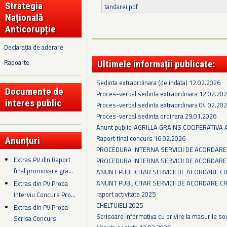
Strategia
tandarei.pdf
Națională
Anticorupție
Declarația de aderare
Rapoarte
Ultimele informații publicate:
Sedinta extraordinara (de indata) 12.02.2026
Documente de
Proces-verbal sedinta extraordinara 12.02.20
interes public
Proces-verbal sedinta extraordinara 04.02.20
Proces-verbal sedinta ordinara 29.01.2026
Anunt public-AGRILLA GRAINS COOPERATIVA
Raport final concurs 16.02.2026
Anunțuri
PROCEDURA INTERNA SERVICII DE ACORDARE
Extras PV din Raport
PROCEDURA INTERNA SERVICII DE ACORDARE
final promovare gra...
ANUNT PUBLICITAR SERVICII DE ACORDARE C
ANUNT PUBLICITAR SERVICII DE ACORDARE C
Extras din PV Proba
raport activitate 2025
Interviu Concurs Pro...
CHELTUIELI 2025
Extras din PV Proba
Scrisoare informativa cu privire la masurile so
Scrisa Concurs