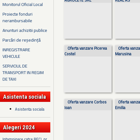
AGROCETE SRL
REAL AS
Monitorul Oficial Local
Proiecte fonduri
nerambursabile
Anunturi achizitii publice
Parcări de reședință
Oferta vanzare Picerea
Oferta vanza
INREGISTRARE
Costel
Marusina
VEHICULE
SERVICIUL DE
TRANSPORT IN REGIM
DE TAXI
Asistenta sociala
Oferta vanzare Corbos
Oferta vanza
Ioan
Emilia
Asistenta sociala
Alegeri 2024
Intampinare catre BECL nr.