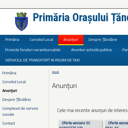
Primăria Orașului Țăn
Județul Ialomița
Primăria
Consiliul Local
Anunțuri
Despre Țăndărei
Proiecte fonduri nerambursabile
Anunturi achizitii publice
Par
SERVICIUL DE TRANSPORT IN REGIM DE TAXI
Primăria
Acasă
Eşti aici
Consiliul Local
Anunțuri
Anunțuri
Despre Țăndărei
Complexul de servicii
Cele mai recente anunțuri de interes 
sociale
Pagini
Contact
Oferta vanzare SC
Oferta vanz