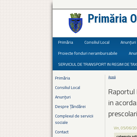
Primăria O
Județul Ialomița
Primăria
Consiliul Local
Anunțuri
Proiecte fonduri nerambursabile
Anun
SERVICIUL DE TRANSPORT IN REGIM DE TAX
Primăria
Acasă
Eşti aici
Consiliul Local
Raportul 
Anunțuri
in acorda
Despre Țăndărei
prescolari
Complexul de servicii
sociale
Vin, 05/06/20
Contact
categoria art