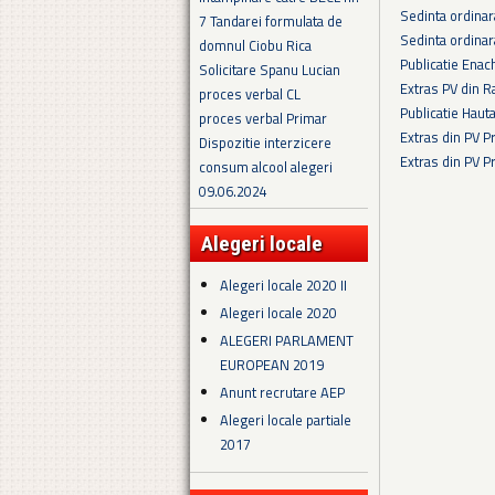
Sedinta ordina
7 Tandarei formulata de
Sedinta ordina
domnul Ciobu Rica
Publicatie Enac
Solicitare Spanu Lucian
Extras PV din R
proces verbal CL
Publicatie Haut
proces verbal Primar
Extras din PV 
Dispozitie interzicere
Extras din PV 
consum alcool alegeri
Pagini
09.06.2024
Alegeri locale
Alegeri locale 2020 II
Alegeri locale 2020
ALEGERI PARLAMENT
EUROPEAN 2019
Anunt recrutare AEP
Alegeri locale partiale
2017