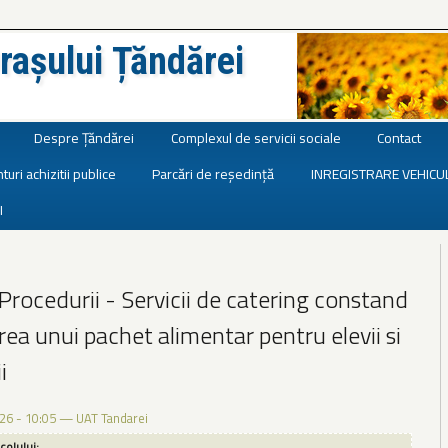
rașului Țăndărei
Despre Țăndărei
Complexul de servicii sociale
Contact
turi achizitii publice
Parcări de reședință
INREGISTRARE VEHICU
I
Procedurii - Servicii de catering constand
rea unui pachet alimentar pentru elevii si
i
26 - 10:05
—
UAT Tandarei
icolului: