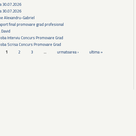
ra 30.07.2026
ra 30.07.2026
he Alexandru-Gabriel
aport final promovare grad profesional
a David
Proba Interviu Concurs Promovare Grad
Proba Scrisa Concurs Promovare Grad
1
2
3
…
urmatoarea ›
ultima »