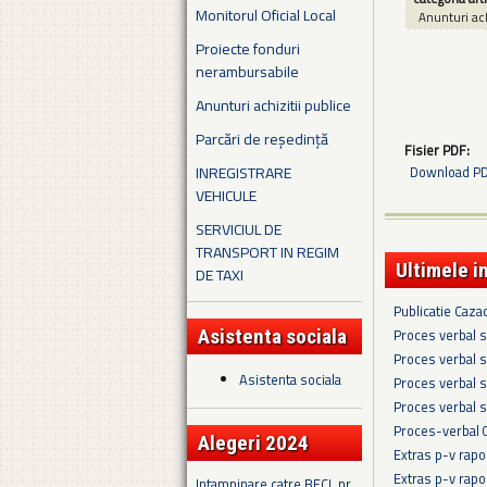
Monitorul Oficial Local
Anunturi ach
Proiecte fonduri
nerambursabile
Anunturi achizitii publice
Parcări de reședință
Fisier PDF:
INREGISTRARE
Download PDF
VEHICULE
SERVICIUL DE
TRANSPORT IN REGIM
Ultimele i
DE TAXI
Publicatie Caza
Asistenta sociala
Proces verbal s
Proces verbal s
Asistenta sociala
Proces verbal s
Proces verbal s
Proces-verbal 
Alegeri 2024
Extras p-v rapo
Extras p-v rapo
Intampinare catre BECL nr.