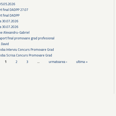
05.05.2026
rt final DADPP 27.07
rt final DADPP
ra 30.07.2026
ra 30.07.2026
he Alexandru-Gabriel
aport final promovare grad profesional
a David
Proba Interviu Concurs Promovare Grad
Proba Scrisa Concurs Promovare Grad
1
2
3
…
urmatoarea ›
ultima »