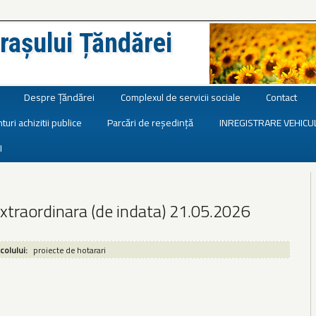
rașului Țăndărei
Despre Țăndărei
Complexul de servicii sociale
Contact
turi achizitii publice
Parcări de reședință
INREGISTRARE VEHICU
I
xtraordinara (de indata) 21.05.2026
icolului:
proiecte de hotarari