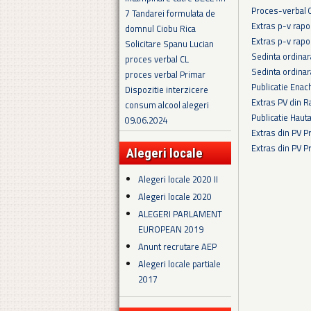
Proces-verbal 
7 Tandarei formulata de
Extras p-v rapo
domnul Ciobu Rica
Extras p-v rapo
Solicitare Spanu Lucian
Sedinta ordina
proces verbal CL
Sedinta ordina
proces verbal Primar
Publicatie Enac
Dispozitie interzicere
Extras PV din R
consum alcool alegeri
Publicatie Haut
09.06.2024
Extras din PV 
Extras din PV 
Alegeri locale
Pagini
Alegeri locale 2020 II
Alegeri locale 2020
ALEGERI PARLAMENT
EUROPEAN 2019
Anunt recrutare AEP
Alegeri locale partiale
2017