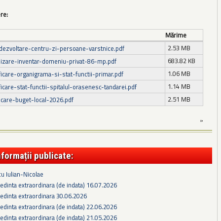
ere:
Mărime
2.53 MB
dezvoltare-centru-zi-persoane-varstnice.pdf
683.82 KB
lizare-inventar-domeniu-privat-86-mp.pdf
1.06 MB
icare-organigrama-si-stat-functii-primar.pdf
1.14 MB
care-stat-functii-spitalul-orasenesc-tandarei.pdf
2.51 MB
ficare-buget-local-2026.pdf
»
nformații publicate:
cu Iulian-Nicolae
edinta extraordinara (de indata) 16.07.2026
edinta extraordinara 30.06.2026
edinta extraordinara (de indata) 22.06.2026
edinta extraordinara (de indata) 21.05.2026