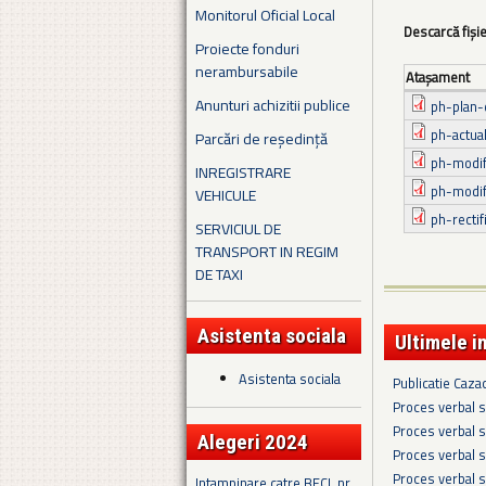
Monitorul Oficial Local
Descarcă fiși
Proiecte fonduri
nerambursabile
Ataşament
Anunturi achizitii publice
ph-plan-
ph-actua
Parcări de reședință
ph-modif
INREGISTRARE
ph-modifi
VEHICULE
ph-recti
SERVICIUL DE
TRANSPORT IN REGIM
DE TAXI
Asistenta sociala
Ultimele i
Asistenta sociala
Publicatie Caza
Proces verbal s
Proces verbal s
Alegeri 2024
Proces verbal s
Proces verbal s
Intampinare catre BECL nr.