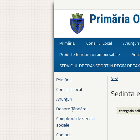
Primăria O
Județul Ialomița
Primăria
Consiliul Local
Anunțuri
Proiecte fonduri nerambursabile
Anun
SERVICIUL DE TRANSPORT IN REGIM DE TAX
Primăria
Acasă
Eşti aici
Consiliul Local
Sedinta e
Anunțuri
Despre Țăndărei
categoria art
Complexul de servicii
sociale
Contact