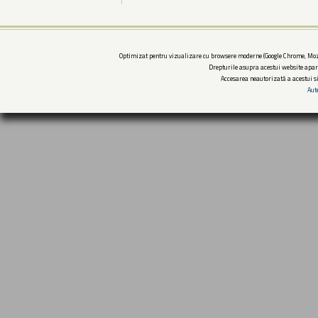
Optimizat pentru vizualizare cu browsere moderne (Google Chrome, Mozi
Drepturile asupra acestui website apar
Accesarea neautorizată a acestui si
Aut