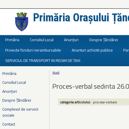
Primăria Orașului Țăn
Județul Ialomița
Primăria
Consiliul Local
Anunțuri
Despre Țăndărei
Proiecte fonduri nerambursabile
Anunturi achizitii publice
Par
SERVICIUL DE TRANSPORT IN REGIM DE TAXI
Primăria
Acasă
Eşti aici
Consiliul Local
Proces-verbal sedinta 26.
Anunțuri
Despre Țăndărei
categoria articolului:
procese-verbale
Complexul de servicii
sociale
Contact