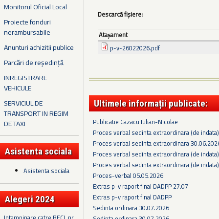
Monitorul Oficial Local
Descarcă fișiere:
Proiecte fonduri
nerambursabile
Ataşament
Anunturi achizitii publice
p-v-26022026.pdf
Parcări de reședință
INREGISTRARE
VEHICULE
SERVICIUL DE
Ultimele informații publicate:
TRANSPORT IN REGIM
Publicatie Cazacu Iulian-Nicolae
DE TAXI
Proces verbal sedinta extraordinara (de indata
Proces verbal sedinta extraordinara 30.06.202
Asistenta sociala
Proces verbal sedinta extraordinara (de indata
Proces verbal sedinta extraordinara (de indata
Asistenta sociala
Proces-verbal 05.05.2026
Extras p-v raport final DADPP 27.07
Extras p-v raport final DADPP
Alegeri 2024
Sedinta ordinara 30.07.2026
Intampinare catre BECL nr.
Sedinta ordinara 30.07.2026