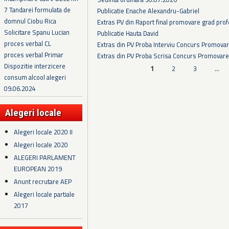
7 Tandarei formulata de
Publicatie Enache Alexandru-Gabriel
domnul Ciobu Rica
Extras PV din Raport final promovare grad prof
Solicitare Spanu Lucian
Publicatie Hauta David
proces verbal CL
Extras din PV Proba Interviu Concurs Promova
proces verbal Primar
Extras din PV Proba Scrisa Concurs Promovare
Dispozitie interzicere
Pagini
1
2
3
…
consum alcool alegeri
09.06.2024
Alegeri locale
Alegeri locale 2020 II
Alegeri locale 2020
ALEGERI PARLAMENT
EUROPEAN 2019
Anunt recrutare AEP
Alegeri locale partiale
2017