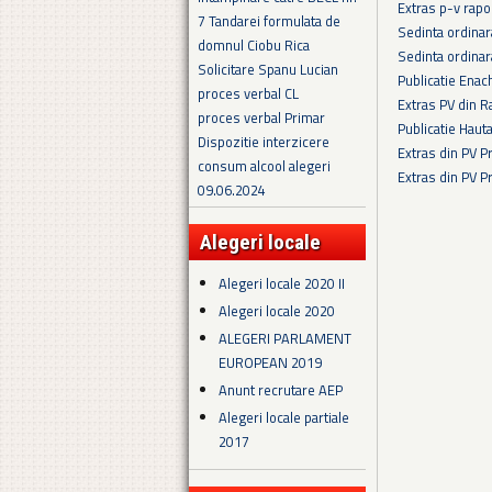
Extras p-v rapo
7 Tandarei formulata de
Sedinta ordina
domnul Ciobu Rica
Sedinta ordina
Solicitare Spanu Lucian
Publicatie Enac
proces verbal CL
Extras PV din R
proces verbal Primar
Publicatie Haut
Dispozitie interzicere
Extras din PV 
consum alcool alegeri
Extras din PV 
09.06.2024
Pagini
Alegeri locale
Alegeri locale 2020 II
Alegeri locale 2020
ALEGERI PARLAMENT
EUROPEAN 2019
Anunt recrutare AEP
Alegeri locale partiale
2017