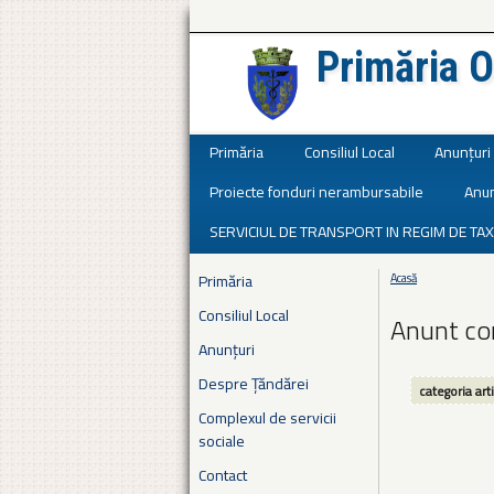
Primăria O
Județul Ialomița
Primăria
Consiliul Local
Anunțuri
Proiecte fonduri nerambursabile
Anun
SERVICIUL DE TRANSPORT IN REGIM DE TAX
Primăria
Acasă
Eşti aici
Consiliul Local
Anunt co
Anunțuri
Despre Țăndărei
categoria art
Complexul de servicii
sociale
Contact