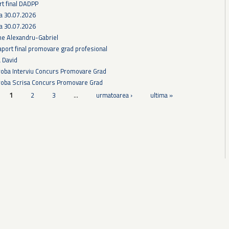
rt final DADPP
ra 30.07.2026
ra 30.07.2026
he Alexandru-Gabriel
aport final promovare grad profesional
a David
Proba Interviu Concurs Promovare Grad
Proba Scrisa Concurs Promovare Grad
1
2
3
…
urmatoarea ›
ultima »