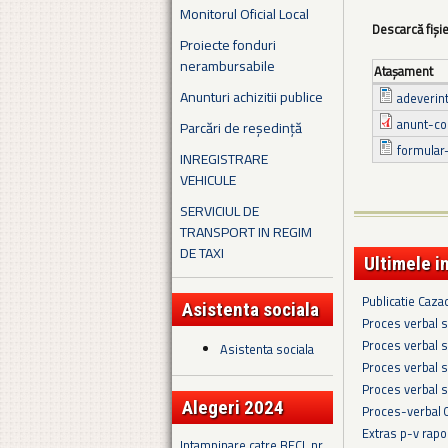
Monitorul Oficial Local
Descarcă fiși
Proiecte fonduri
nerambursabile
Ataşament
Anunturi achizitii publice
adeverin
anunt-co
Parcări de reședință
formular
INREGISTRARE
VEHICULE
SERVICIUL DE
TRANSPORT IN REGIM
DE TAXI
Ultimele i
Publicatie Caza
Asistenta sociala
Proces verbal s
Proces verbal s
Asistenta sociala
Proces verbal s
Proces verbal s
Alegeri 2024
Proces-verbal 
Extras p-v rapo
Intampinare catre BECL nr.