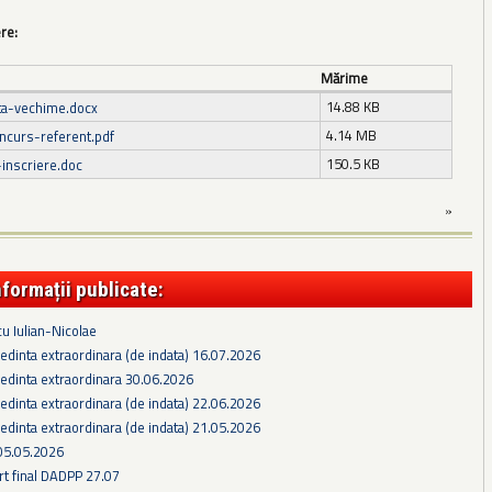
ere:
Mărime
14.88 KB
ta-vechime.docx
4.14 MB
ncurs-referent.pdf
150.5 KB
-inscriere.doc
»
nformații publicate:
cu Iulian-Nicolae
edinta extraordinara (de indata) 16.07.2026
edinta extraordinara 30.06.2026
edinta extraordinara (de indata) 22.06.2026
edinta extraordinara (de indata) 21.05.2026
05.05.2026
rt final DADPP 27.07