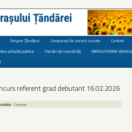
rașului Țăndărei
Despre Țăndărei
Complexul de servicii sociale
Contact
turi achizitii publice
Parcări de reședință
INREGISTRARE VEHICU
I
ncurs referent grad debutant 16.02.2026
icolului:
Concurs