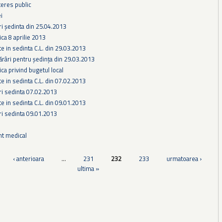
teres public
i
ri ședinta din 25.04.2013
ca 8 aprilie 2013
te in sedinta C.L. din 29.03.2013
ărâri pentru ședința din 29.03.2013
ca privind bugetul local
te in sedinta C.L. din 07.02.2013
ri sedinta 07.02.2013
te in sedinta C.L. din 09.01.2013
ri sedinta 09.01.2013
nt medical
‹ anterioara
…
231
232
233
urmatoarea ›
ultima »