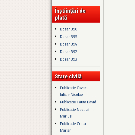
Înștiințări de
plată
Dosar 396
Dosar 395
Dosar 394
Dosar 392
Dosar 393
Stare civilă
Publicatie Cazacu
Iulian-Nicolae
Publicatie Hauta David
Publicatie Neculai
Marius
Publicatie Cretu
Marian