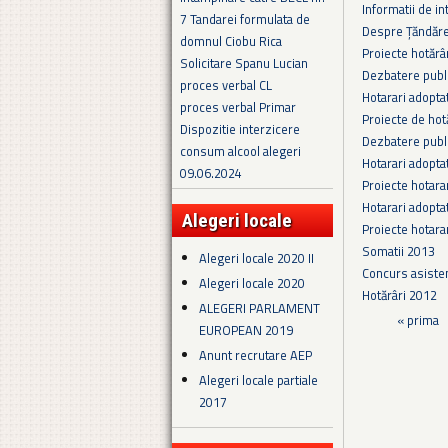
Informatii de in
7 Tandarei formulata de
Despre Țăndăre
domnul Ciobu Rica
Proiecte hotărâ
Solicitare Spanu Lucian
Dezbatere publi
proces verbal CL
Hotarari adopta
proces verbal Primar
Proiecte de hot
Dispozitie interzicere
Dezbatere publi
consum alcool alegeri
Hotarari adopta
09.06.2024
Proiecte hotara
Hotarari adopta
Alegeri locale
Proiecte hotara
Somatii 2013
Alegeri locale 2020 II
Concurs asiste
Alegeri locale 2020
Hotărâri 2012
ALEGERI PARLAMENT
Pagini
« prima
EUROPEAN 2019
Anunt recrutare AEP
Alegeri locale partiale
2017