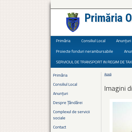
Primăria O
Județul Ialomița
Primăria
Consiliul Local
Anunțuri
Proiecte fonduri nerambursabile
Anun
SERVICIUL DE TRANSPORT IN REGIM DE TAX
Primăria
Acasă
Eşti aici
Consiliul Local
Imagini d
Anunțuri
Despre Țăndărei
Complexul de servicii
sociale
Contact