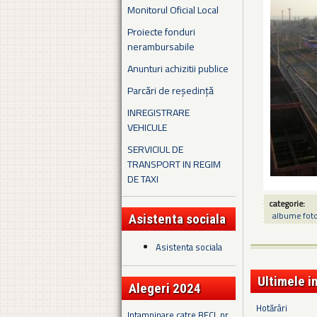
Monitorul Oficial Local
Proiecte fonduri
nerambursabile
Anunturi achizitii publice
Parcări de reședință
INREGISTRARE
VEHICULE
SERVICIUL DE
TRANSPORT IN REGIM
DE TAXI
categorie:
albume fot
Asistenta sociala
Asistenta sociala
Ultimele i
Alegeri 2024
Hotărâri
Intampinare catre BECL nr.