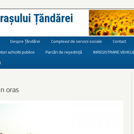
rașului Țăndărei
Despre Țăndărei
Complexul de servicii sociale
Contact
turi achizitii publice
Parcări de reședință
INREGISTRARE VEHICU
I
in oras