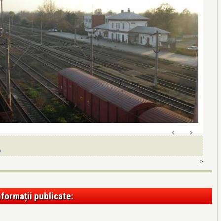
o
»
nformații publicate: