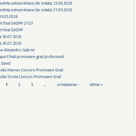
edinta extraordinara (de indata) 22.06.2026
edinta extraordinara (de indata) 21.05.2026
05.05.2026
rt final DADPP 27.07
rt final DADPP
ra 30.07.2026
ra 30.07.2026
he Alexandru-Gabriel
aport final promovare grad profesional
a David
Proba Interviu Concurs Promovare Grad
Proba Scrisa Concurs Promovare Grad
1
2
3
…
urmatoarea ›
ultima »