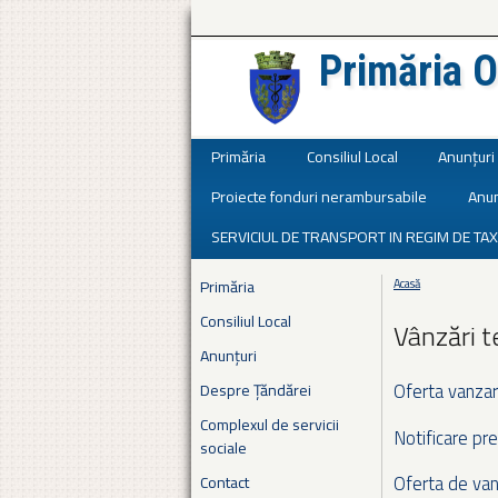
Primăria O
Județul Ialomița
Primăria
Consiliul Local
Anunțuri
Proiecte fonduri nerambursabile
Anun
SERVICIUL DE TRANSPORT IN REGIM DE TAX
Primăria
Acasă
Eşti aici
Consiliul Local
Vânzări t
Anunțuri
Oferta vanza
Despre Țăndărei
Complexul de servicii
Notificare pr
sociale
Oferta de va
Contact