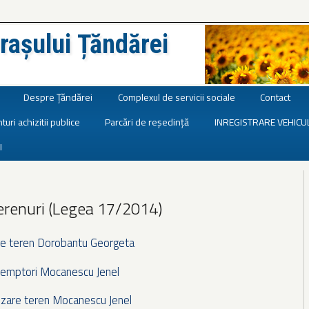
rașului Țăndărei
Despre Țăndărei
Complexul de servicii sociale
Contact
turi achizitii publice
Parcări de reședință
INREGISTRARE VEHICU
I
erenuri (Legea 17/2014)
re teren Dorobantu Georgeta
eemptori Mocanescu Jenel
nzare teren Mocanescu Jenel