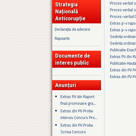
Proces verbal s
Strategia
Proces verbal s
Națională
Proces-verbal 
Anticorupție
Extras p-v rapo
Declarația de aderare
Extras p-v rapo
Sedinta ordina
Rapoarte
Sedinta ordina
Publicatie Enac
Documente de
Extras PV din R
interes public
Publicatie Haut
Extras din PV 
Extras din PV 
Pagini
Anunțuri
Extras PV din Raport
final promovare gra...
Extras din PV Proba
Interviu Concurs Pro...
Extras din PV Proba
Scrisa Concurs