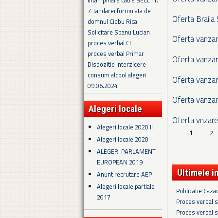
Intampinare catre BECL nr.
7 Tandarei formulata de
Oferta Braila
domnul Ciobu Rica
Solicitare Spanu Lucian
Oferta vanzar
proces verbal CL
proces verbal Primar
Oferta vanzar
Dispozitie interzicere
consum alcool alegeri
Oferta vanzar
09.06.2024
Oferta vanzar
Alegeri locale
Oferta vnzar
Alegeri locale 2020 II
Pagini
1
2
Alegeri locale 2020
ALEGERI PARLAMENT
EUROPEAN 2019
Ultimele i
Anunt recrutare AEP
Alegeri locale partiale
Publicatie Caza
2017
Proces verbal s
Proces verbal s