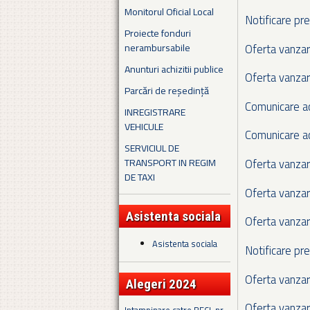
Monitorul Oficial Local
Notificare pr
Proiecte fonduri
Oferta vanzar
nerambursabile
Anunturi achizitii publice
Oferta vanzar
Parcări de reședință
Comunicare ac
INREGISTRARE
VEHICULE
Comunicare ac
SERVICIUL DE
TRANSPORT IN REGIM
Oferta vanza
DE TAXI
Oferta vanzar
Asistenta sociala
Oferta vanzar
Asistenta sociala
Notificare pr
Oferta vanzar
Alegeri 2024
Oferta vanzar