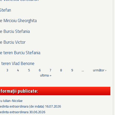
 Stefan
e Mircioiu Gheorghita
e Burciu Stefania
e Burciu Victor
e teren Burciu Stefania
e teren Vlad Benone
3
4
5
6
7
8
9
…
următor ›
ultima »
nformații publicate:
cu Iulian-Nicolae
edinta extraordinara (de indata) 16.07.2026
edinta extraordinara 30.06.2026