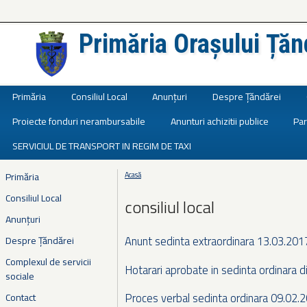
Primăria Orașului Țăn
Județul Ialomița
Primăria
Consiliul Local
Anunțuri
Despre Țăndărei
Proiecte fonduri nerambursabile
Anunturi achizitii publice
Par
SERVICIUL DE TRANSPORT IN REGIM DE TAXI
Primăria
Acasă
Eşti aici
Consiliul Local
consiliul local
Anunțuri
Anunt sedinta extraordinara 13.03.201
Despre Țăndărei
Complexul de servicii
Hotarari aprobate in sedinta ordinara 
sociale
Proces verbal sedinta ordinara 09.02.
Contact