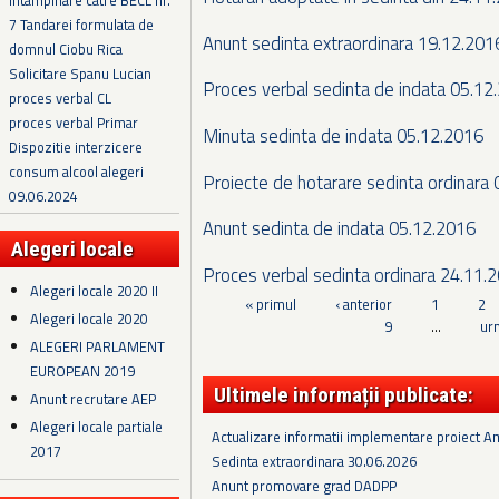
Intampinare catre BECL nr.
7 Tandarei formulata de
Anunt sedinta extraordinara 19.12.201
domnul Ciobu Rica
Solicitare Spanu Lucian
Proces verbal sedinta de indata 05.12
proces verbal CL
proces verbal Primar
Minuta sedinta de indata 05.12.2016
Dispozitie interzicere
consum alcool alegeri
Proiecte de hotarare sedinta ordinara
09.06.2024
Anunt sedinta de indata 05.12.2016
Alegeri locale
Proces verbal sedinta ordinara 24.11.
Alegeri locale 2020 II
Pagini
« primul
‹ anterior
1
2
Alegeri locale 2020
9
…
ur
ALEGERI PARLAMENT
EUROPEAN 2019
Ultimele informații publicate:
Anunt recrutare AEP
Alegeri locale partiale
Actualizare informatii implementare proiect 
2017
Sedinta extraordinara 30.06.2026
Anunt promovare grad DADPP