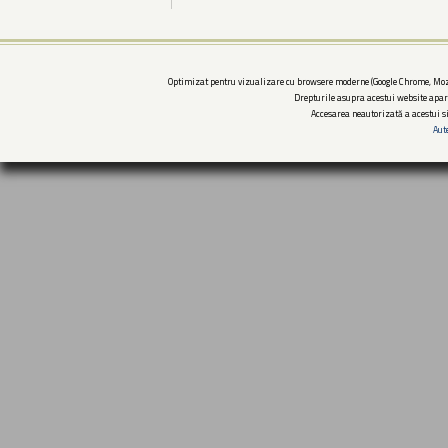
Optimizat pentru vizualizare cu browsere moderne (Google Chrome, Mozi
Drepturile asupra acestui website apar
Accesarea neautorizată a acestui si
Aut