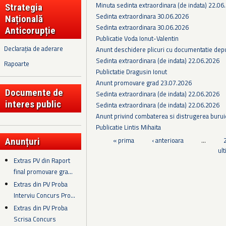
Minuta sedinta extraordinara (de indata) 22.06
Strategia
Sedinta extraordinara 30.06.2026
Națională
Sedinta extraordinara 30.06.2026
Anticorupție
Publicatie Voda Ionut-Valentin
Declarația de aderare
Anunt deschidere plicuri cu documentatie depus
Sedinta extraordinara (de indata) 22.06.2026
Rapoarte
Publictatie Dragusin Ionut
Anunt promovare grad 23.07.2026
Documente de
Sedinta extraordinara (de indata) 22.06.2026
interes public
Sedinta extraordinara (de indata) 22.06.2026
Anunt privind combaterea si distrugerea burui
Publicatie Lintis Mihaita
Pagini
« prima
‹ anterioara
…
Anunțuri
ul
Extras PV din Raport
final promovare gra...
Extras din PV Proba
Interviu Concurs Pro...
Extras din PV Proba
Scrisa Concurs