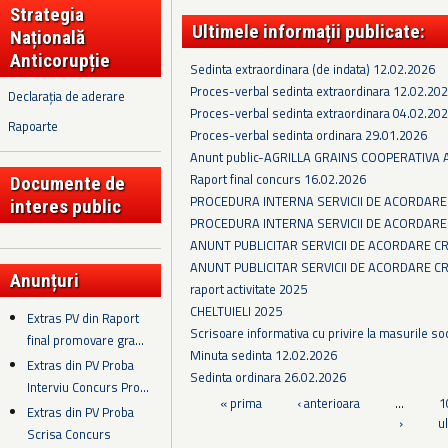
Strategia
Ultimele informații publicate:
Națională
Anticorupție
Sedinta extraordinara (de indata) 12.02.2026
Proces-verbal sedinta extraordinara 12.02.20
Declarația de aderare
Proces-verbal sedinta extraordinara 04.02.20
Rapoarte
Proces-verbal sedinta ordinara 29.01.2026
Anunt public-AGRILLA GRAINS COOPERATIVA
Raport final concurs 16.02.2026
Documente de
PROCEDURA INTERNA SERVICII DE ACORDARE
interes public
PROCEDURA INTERNA SERVICII DE ACORDARE
ANUNT PUBLICITAR SERVICII DE ACORDARE C
ANUNT PUBLICITAR SERVICII DE ACORDARE C
Anunțuri
raport activitate 2025
CHELTUIELI 2025
Extras PV din Raport
Scrisoare informativa cu privire la masurile so
final promovare gra...
Minuta sedinta 12.02.2026
Extras din PV Proba
Sedinta ordinara 26.02.2026
Interviu Concurs Pro...
Pagini
« prima
‹ anterioara
…
1
Extras din PV Proba
›
u
Scrisa Concurs