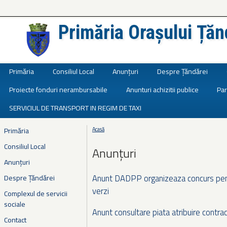
Primăria Orașului Țăn
Județul Ialomița
Primăria
Consiliul Local
Anunțuri
Despre Țăndărei
Proiecte fonduri nerambursabile
Anunturi achizitii publice
Par
SERVICIUL DE TRANSPORT IN REGIM DE TAXI
Primăria
Acasă
Eşti aici
Consiliul Local
Anunțuri
Anunțuri
Anunt DADPP organizeaza concurs pentr
Despre Țăndărei
verzi
Complexul de servicii
sociale
Anunt consultare piata atribuire contrac
Contact