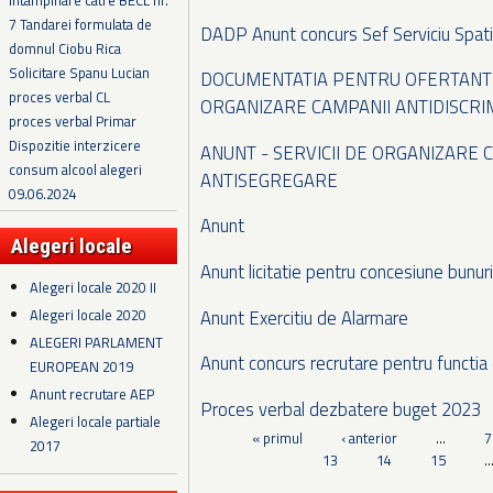
Intampinare catre BECL nr.
7 Tandarei formulata de
DADP Anunt concurs Sef Serviciu Spatii
domnul Ciobu Rica
Solicitare Spanu Lucian
DOCUMENTATIA PENTRU OFERTANTI 
proces verbal CL
ORGANIZARE CAMPANII ANTIDISCRI
proces verbal Primar
Dispozitie interzicere
ANUNT - SERVICII DE ORGANIZARE 
consum alcool alegeri
ANTISEGREGARE
09.06.2024
Anunt
Alegeri locale
Anunt licitatie pentru concesiune bunuri
Alegeri locale 2020 II
Anunt Exercitiu de Alarmare
Alegeri locale 2020
ALEGERI PARLAMENT
Anunt concurs recrutare pentru functia
EUROPEAN 2019
Anunt recrutare AEP
Proces verbal dezbatere buget 2023
Alegeri locale partiale
Pagini
« primul
‹ anterior
…
7
2017
13
14
15