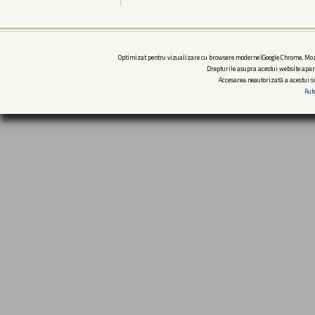
Optimizat pentru vizualizare cu browsere moderne (Google Chrome, Mozi
Drepturile asupra acestui website apar
Accesarea neautorizată a acestui si
Aut