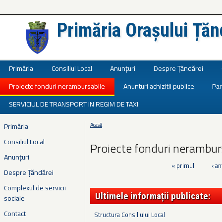
Primăria Orașului Țăn
Județul Ialomița
Primăria
Consiliul Local
Anunțuri
Despre Țăndărei
Proiecte fonduri nerambursabile
Anunturi achizitii publice
Par
SERVICIUL DE TRANSPORT IN REGIM DE TAXI
Primăria
Acasă
Eşti aici
Consiliul Local
Proiecte fonduri nerambur
Anunțuri
« primul
‹ an
Pagini
Despre Țăndărei
Complexul de servicii
Ultimele informații publicate:
sociale
Contact
Structura Consiliului Local