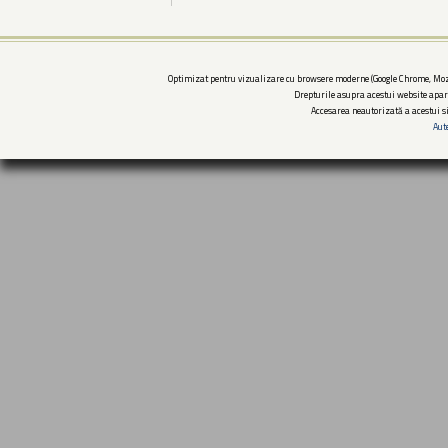
Optimizat pentru vizualizare cu browsere moderne (Google Chrome, Mozi
Drepturile asupra acestui website apar
Accesarea neautorizată a acestui si
Aut