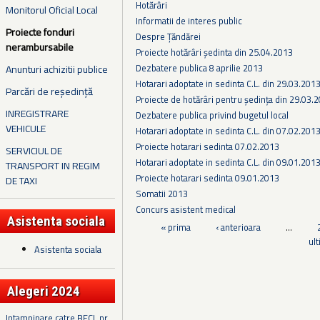
Hotărâri
Monitorul Oficial Local
Informatii de interes public
Proiecte fonduri
Despre Țăndărei
nerambursabile
Proiecte hotărâri ședinta din 25.04.2013
Dezbatere publica 8 aprilie 2013
Anunturi achizitii publice
Hotarari adoptate in sedinta C.L. din 29.03.201
Parcări de reședință
Proiecte de hotărâri pentru ședința din 29.03.
INREGISTRARE
Dezbatere publica privind bugetul local
VEHICULE
Hotarari adoptate in sedinta C.L. din 07.02.201
Proiecte hotarari sedinta 07.02.2013
SERVICIUL DE
Hotarari adoptate in sedinta C.L. din 09.01.201
TRANSPORT IN REGIM
Proiecte hotarari sedinta 09.01.2013
DE TAXI
Somatii 2013
Concurs asistent medical
Asistenta sociala
Pagini
« prima
‹ anterioara
…
ul
Asistenta sociala
Alegeri 2024
Intampinare catre BECL nr.