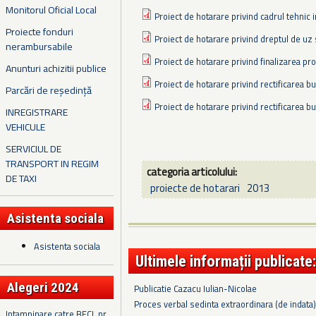
Monitorul Oficial Local
Proiect de hotarare privind cadrul tehnic 
Proiecte fonduri
Proiect de hotarare privind dreptul de uz
nerambursabile
Proiect de hotarare privind finalizarea pro
Anunturi achizitii publice
Proiect de hotarare privind rectificarea bu
Parcări de reședință
Proiect de hotarare privind rectificarea b
INREGISTRARE
VEHICULE
SERVICIUL DE
TRANSPORT IN REGIM
categoria articolului:
DE TAXI
proiecte de hotarari
2013
Asistenta sociala
Asistenta sociala
Ultimele informații publicate:
Alegeri 2024
Publicatie Cazacu Iulian-Nicolae
Proces verbal sedinta extraordinara (de indata
Intampinare catre BECL nr.