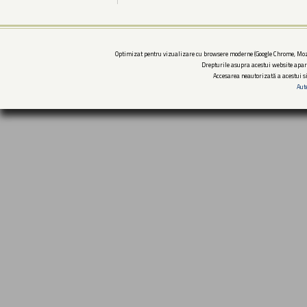
Optimizat pentru vizualizare cu browsere moderne (Google Chrome, Mozi
Drepturile asupra acestui website apar
Accesarea neautorizată a acestui si
Aut