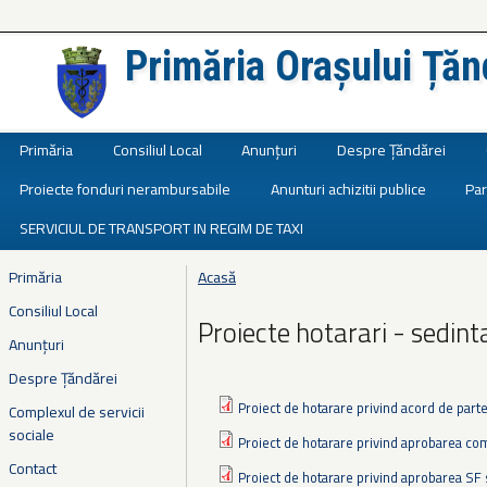
Primăria Orașului Țăn
Județul Ialomița
Primăria
Consiliul Local
Anunțuri
Despre Țăndărei
Proiecte fonduri nerambursabile
Anunturi achizitii publice
Par
SERVICIUL DE TRANSPORT IN REGIM DE TAXI
Primăria
Acasă
Eşti aici
Consiliul Local
Proiecte hotarari - sedin
Anunțuri
Despre Țăndărei
Proiect de hotarare privind acord de part
Complexul de servicii
sociale
Proiect de hotarare privind aprobarea com
Contact
Proiect de hotarare privind aprobarea SF 