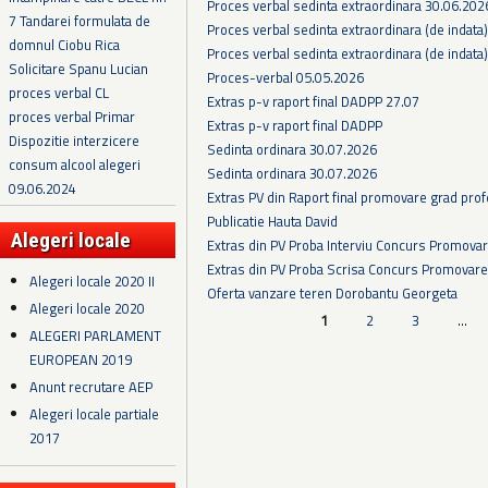
Proces verbal sedinta extraordinara 30.06.202
7 Tandarei formulata de
Proces verbal sedinta extraordinara (de indata
domnul Ciobu Rica
Proces verbal sedinta extraordinara (de indata
Solicitare Spanu Lucian
Proces-verbal 05.05.2026
proces verbal CL
Extras p-v raport final DADPP 27.07
proces verbal Primar
Extras p-v raport final DADPP
Dispozitie interzicere
Sedinta ordinara 30.07.2026
consum alcool alegeri
Sedinta ordinara 30.07.2026
09.06.2024
Extras PV din Raport final promovare grad prof
Publicatie Hauta David
Alegeri locale
Extras din PV Proba Interviu Concurs Promova
Extras din PV Proba Scrisa Concurs Promovare
Alegeri locale 2020 II
Oferta vanzare teren Dorobantu Georgeta
Alegeri locale 2020
Pagini
1
2
3
…
ALEGERI PARLAMENT
EUROPEAN 2019
Anunt recrutare AEP
Alegeri locale partiale
2017