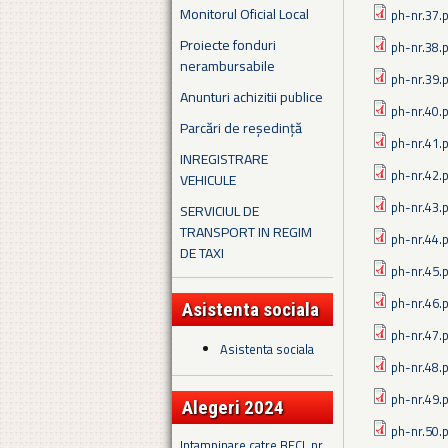
Monitorul Oficial Local
ph-nr.37.
Proiecte fonduri
ph-nr.38.
nerambursabile
ph-nr.39.
Anunturi achizitii publice
ph-nr.40.
Parcări de reședință
ph-nr.41.
INREGISTRARE
ph-nr.42.
VEHICULE
ph-nr.43.
SERVICIUL DE
TRANSPORT IN REGIM
ph-nr.44.
DE TAXI
ph-nr.45.
ph-nr.46.
Asistenta sociala
ph-nr.47.
Asistenta sociala
ph-nr.48.
ph-nr.49.
Alegeri 2024
ph-nr.50.
Intampinare catre BECL nr.