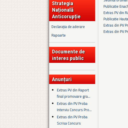
Strategia
Publicatie Enac
Națională
Extras PV din R
Anticorupție
Publicatie Haut
Extras din PV 
Declarația de aderare
Extras din PV 
Rapoarte
Pagini
Documente de
interes public
Anunțuri
Extras PV din Raport
final promovare gra...
Extras din PV Proba
Interviu Concurs Pro...
Extras din PV Proba
Scrisa Concurs