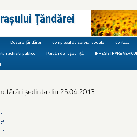
rașului Țăndărei
Despre Țăndărei
Complexul de servicii sociale
Contact
turi achizitii publice
Parcări de reședință
INREGISTRARE VEHICU
I
hotărâri ședinta din 25.04.2013
pdf
pdf
pdf