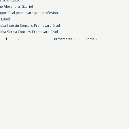
he Alexandru-Gabriel
aport final promovare grad profesional
a David
Proba Interviu Concurs Promovare Grad
Proba Scrisa Concurs Promovare Grad
1
2
3
…
urmatoarea ›
ultima »