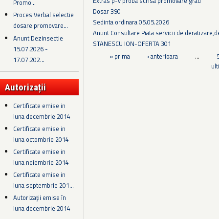
Extras p-v proba scrisa promovare grad
Promo...
Dosar 390
Proces Verbal selectie
Sedinta ordinara 05.05.2026
dosare promovare...
Anunt Consultare Piata servicii de deratizare,de
Anunt Dezinsectie
STANESCU ION-OFERTA 301
15.07.2026 -
Pagini
« prima
‹ anterioara
…
17.07.202...
ul
Autorizații
Certificate emise in
luna decembrie 2014
Certificate emise in
luna octombrie 2014
Certificate emise in
luna noiembrie 2014
Certificate emise in
luna septembrie 201...
Autorizații emise în
luna decembrie 2014