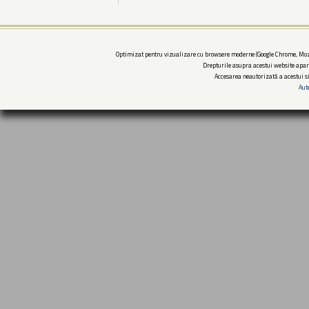
Optimizat pentru vizualizare cu browsere moderne (Google Chrome, Mozi
Drepturile asupra acestui website apar
Accesarea neautorizată a acestui si
Aut