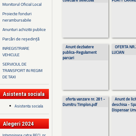
colectare selectiva
POATY CARM
Monitorul Oficial Local
Proiecte fonduri
nerambursabile
Anunturi achizitii publice
Parcări de reședință
Anunt dezbatere
OFERTA NR.
INREGISTRARE
publica-Regulament
LUCIAN
VEHICULE
parcari
SERVICIUL DE
TRANSPORT IN REGIM
DE TAXI
Asistenta sociala
oferta vanzare nr. 281 -
Anunt de lici
Dumitru Timplon.pdf
deschisa - Sp
Asistenta sociala
Dispensar Um
Alegeri 2024
Intampinare catre BECL nr.