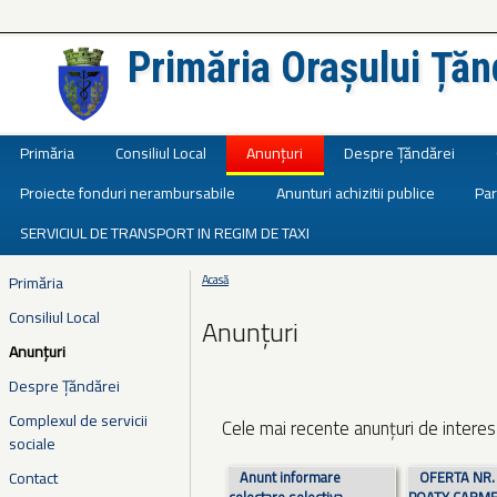
Primăria Orașului Țăn
Județul Ialomița
Primăria
Consiliul Local
Anunțuri
Despre Țăndărei
Proiecte fonduri nerambursabile
Anunturi achizitii publice
Par
SERVICIUL DE TRANSPORT IN REGIM DE TAXI
Primăria
Acasă
Eşti aici
Consiliul Local
Anunțuri
Anunțuri
Despre Țăndărei
Complexul de servicii
Cele mai recente anunțuri de interes 
sociale
Pagini
Contact
Anunt informare
OFERTA NR. 