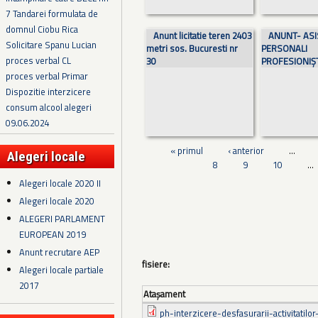
7 Tandarei formulata de
domnul Ciobu Rica
Anunt licitatie teren 2403
ANUNT- ASI
Solicitare Spanu Lucian
metri sos. Bucuresti nr
PERSONALI
proces verbal CL
30
PROFESIONIȘ
proces verbal Primar
Dispozitie interzicere
consum alcool alegeri
09.06.2024
« primul
‹ anterior
…
Alegeri locale
8
9
10
…
Alegeri locale 2020 II
Alegeri locale 2020
ALEGERI PARLAMENT
EUROPEAN 2019
Anunt recrutare AEP
fisiere:
Alegeri locale partiale
2017
Ataşament
ph-interzicere-desfasurarii-activitatilor