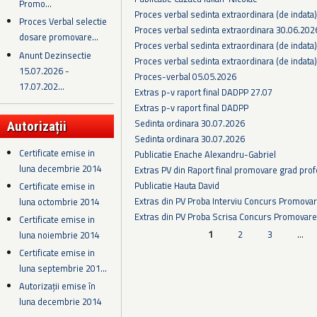
Promo...
Proces verbal sedinta extraordinara (de indata
Proces Verbal selectie
Proces verbal sedinta extraordinara 30.06.202
dosare promovare...
Proces verbal sedinta extraordinara (de indata
Anunt Dezinsectie
Proces verbal sedinta extraordinara (de indata
15.07.2026 -
Proces-verbal 05.05.2026
17.07.202...
Extras p-v raport final DADPP 27.07
Extras p-v raport final DADPP
Sedinta ordinara 30.07.2026
Autorizații
Sedinta ordinara 30.07.2026
Certificate emise in
Publicatie Enache Alexandru-Gabriel
luna decembrie 2014
Extras PV din Raport final promovare grad prof
Publicatie Hauta David
Certificate emise in
Extras din PV Proba Interviu Concurs Promova
luna octombrie 2014
Extras din PV Proba Scrisa Concurs Promovare
Certificate emise in
Pagini
1
2
3
…
luna noiembrie 2014
Certificate emise in
luna septembrie 201...
Autorizații emise în
luna decembrie 2014